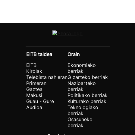
EITB taldea
Orain
EITB
Ekonomiako
Kirolak
berriak
Telebista nahieran
Gizarteko berriak
Primeran
Nazioarteko
Gaztea
berriak
Makusi
Politikako berriak
Guau - Gure
Kulturako berriak
Audioa
Teknologiako
berriak
Osasuneko
berriak