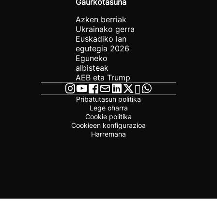
Gaurkotasuna
Azken berriak
Ukrainako gerra
Euskadiko lan
egutegia 2026
Eguneko
albisteak
AEB eta Trump
Pribatutasun politika
Lege oharra
Cookie politika
Cookieen konfigurazioa
Harremana