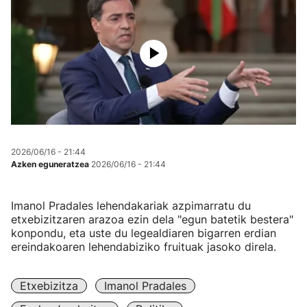
2026/06/16 - 21:44
Azken eguneratzea
2026/06/16 - 21:44
Imanol Pradales lehendakariak azpimarratu du
etxebizitzaren arazoa ezin dela "egun batetik bestera"
konpondu, eta uste du legealdiaren bigarren erdian
ereindakoaren lehendabiziko fruituak jasoko direla.
Etxebizitza
Imanol Pradales