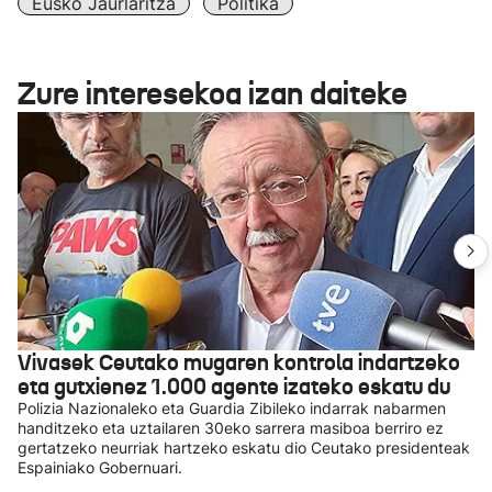
Eusko Jaurlaritza
Politika
Zure interesekoa izan daiteke
Vivasek Ceutako mugaren kontrola indartzeko
eta gutxienez 1.000 agente izateko eskatu du
Polizia Nazionaleko eta Guardia Zibileko indarrak nabarmen
handitzeko eta uztailaren 30eko sarrera masiboa berriro ez
gertatzeko neurriak hartzeko eskatu dio Ceutako presidenteak
Espainiako Gobernuari.