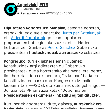
Agentziak | EITB
2026/06/16 - 16:50
Azken eguneratzea
2026/06/16 - 16:50
Diputatuen Kongresuko Mahaiak
, astearte honetan,
erabaki du ez dituela onartuko
Junts per Catalunyak
eta
Alderdi Popularrak
goizean popularren
proposamen bati egindako zuzenketak. Horien
helburua zen Ganberak
Pedro Sanchez
Gobernuko
presidenteari
hauteskundeak aurreratzeko
eskatzea.
Kongresuko iturriek jakitera eman dutenez,
Konstituzioak argi adierazten du Gobernuko
presidenteak duela horretarako ahalmena, eta, beraz,
ildo horretan doan ekimen oro, "ezkutuan" bada ere,
Konstituzioaren aurka doa. Kongresuko Mahaiko
kideen iritziz —PSOEk eta Sumarrek dute gehiengoa—
Juntsen eta PPren zuzenketak "Gobernuaren
Presidentearen eskumenak inbaditu egiten dituzte"
.
Iturri horiek gogorarazi dute, gainera,
aurrekariak ere
badaudela
;
hala nola 2025eko otsaileko Juntsen legez