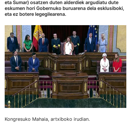
eta Sumar) osatzen duten alderdiek argudiatu dute
eskumen hori Gobernuko buruarena dela esklusiboki,
eta ez botere legegilearena.
Kongresuko Mahaia, artxiboko irudian.