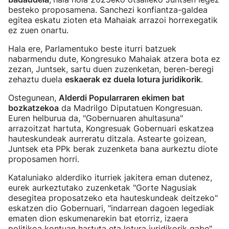
besteko proposamena. Sanchezi konfiantza-galdea
egitea eskatu zioten eta Mahaiak arrazoi horrexegatik
ez zuen onartu.
Hala ere, Parlamentuko beste iturri batzuek
nabarmendu dute, Kongresuko Mahaiak atzera bota ez
zezan, Juntsek, sartu duen zuzenketan, beren-beregi
zehaztu duela
eskaerak ez duela lotura juridikorik
.
Ostegunean,
Alderdi Popularraren ekimen bat
bozkatzekoa
da Madrilgo Diputatuen Kongresuan.
Euren helburua da, "Gobernuaren ahultasuna"
arrazoitzat hartuta, Kongresuak Gobernuari eskatzea
hauteskundeak aurreratu ditzala. Astearte goizean,
Juntsek eta PPk berak zuzenketa bana aurkeztu diote
proposamen horri.
Kataluniako alderdiko iturriek jakitera eman dutenez,
eurek aurkeztutako zuzenketak "Gorte Nagusiak
desegitea proposatzeko eta hauteskundeak deitzeko"
eskatzen dio Gobernuari, "indarrean dagoen legediak
ematen dion eskumenarekin bat etorriz, izaera
politikoa kontuan hartuta eta lotura juridikorik gabe".