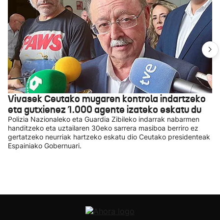
Vivasek Ceutako mugaren kontrola indartzeko
eta gutxienez 1.000 agente izateko eskatu du
Polizia Nazionaleko eta Guardia Zibileko indarrak nabarmen
handitzeko eta uztailaren 30eko sarrera masiboa berriro ez
gertatzeko neurriak hartzeko eskatu dio Ceutako presidenteak
Espainiako Gobernuari.