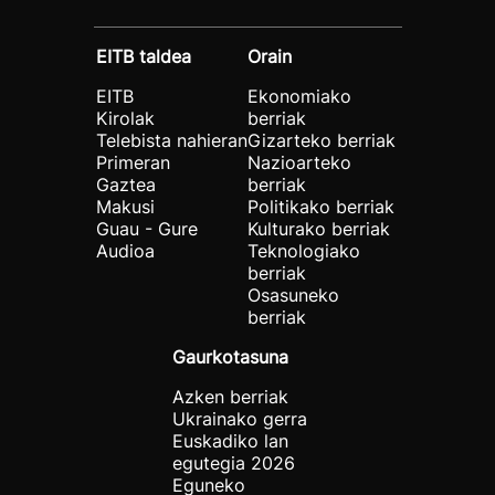
EITB taldea
Orain
EITB
Ekonomiako
Kirolak
berriak
Telebista nahieran
Gizarteko berriak
Primeran
Nazioarteko
Gaztea
berriak
Makusi
Politikako berriak
Guau - Gure
Kulturako berriak
Audioa
Teknologiako
berriak
Osasuneko
berriak
Gaurkotasuna
Azken berriak
Ukrainako gerra
Euskadiko lan
egutegia 2026
Eguneko