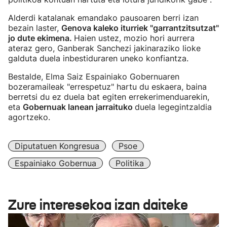
Alderdi katalanak emandako pausoaren berri izan
bezain laster,
Genova kaleko iturriek "garrantzitsutzat"
jo dute ekimena.
Haien ustez, mozio hori aurrera
ateraz gero, Ganberak Sanchezi jakinaraziko lioke
galduta duela inbestiduraren uneko konfiantza.
Bestalde, Elma Saiz Espainiako Gobernuaren
bozeramaileak "errespetuz" hartu du eskaera, baina
berretsi du ez duela bat egiten errekerimenduarekin,
eta
Gobernuak lanean jarraituko
duela legegintzaldia
agortzeko.
Diputatuen Kongresua
Psoe
Espainiako Gobernua
Politika
Zure interesekoa izan daiteke