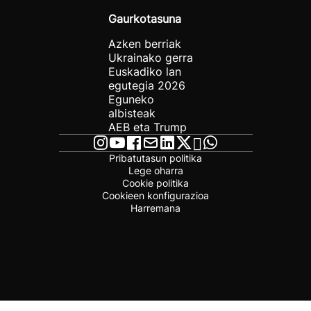
Gaurkotasuna
Azken berriak
Ukrainako gerra
Euskadiko lan
egutegia 2026
Eguneko
albisteak
AEB eta Trump
Pribatutasun politika
Lege oharra
Cookie politika
Cookieen konfigurazioa
Harremana