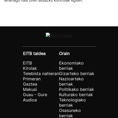
lehenago hasi ziren ausazko kontrolak egiten.
EITB taldea
Orain
EITB
Ekonomiako
Kirolak
berriak
Telebista nahieran
Gizarteko berriak
Primeran
Nazioarteko
Gaztea
berriak
Makusi
Politikako berriak
Guau - Gure
Kulturako berriak
Audioa
Teknologiako
berriak
Osasuneko
berriak