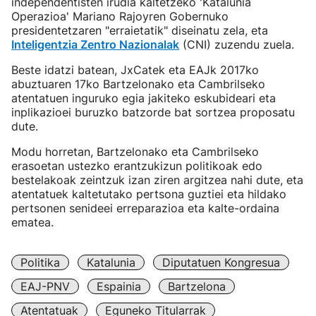
independentisten irudia kaltetzeko 'Katalunia
Operazioa' Mariano Rajoyren Gobernuko
presidentetzaren "erraietatik" diseinatu zela, eta
Inteligentzia Zentro Nazionalak
(CNI) zuzendu zuela.
Beste idatzi batean, JxCatek eta EAJk 2017ko
abuztuaren 17ko Bartzelonako eta Cambrilseko
atentatuen inguruko egia jakiteko eskubideari eta
inplikazioei buruzko batzorde bat sortzea proposatu
dute.
Modu horretan, Bartzelonako eta Cambrilseko
erasoetan ustezko erantzukizun politikoak edo
bestelakoak zeintzuk izan ziren argitzea nahi dute, eta
atentatuek kaltetutako pertsona guztiei eta hildako
pertsonen senideei erreparazioa eta kalte-ordaina
ematea.
Politika
Katalunia
Diputatuen Kongresua
EAJ-PNV
Espainia
Bartzelona
Atentatuak
Eguneko Titularrak