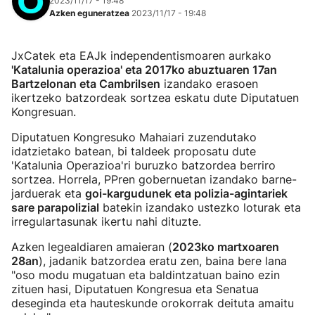
2023/11/17 - 19:48
Azken eguneratzea
2023/11/17 - 19:48
JxCatek eta EAJk independentismoaren aurkako
'Katalunia operazioa' eta 2017ko abuztuaren 17an
Bartzelonan eta Cambrilsen
izandako erasoen
ikertzeko batzordeak sortzea eskatu dute Diputatuen
Kongresuan.
Diputatuen Kongresuko Mahaiari zuzendutako
idatzietako batean, bi taldeek proposatu dute
'Katalunia Operazioa'ri buruzko batzordea berriro
sortzea. Horrela, PPren gobernuetan izandako barne-
jarduerak eta
goi-kargudunek eta polizia-agintariek
sare parapolizial
batekin izandako ustezko loturak eta
irregulartasunak ikertu nahi dituzte.
Azken legealdiaren amaieran (
2023ko martxoaren
28an
), jadanik batzordea eratu zen, baina bere lana
"oso modu mugatuan eta baldintzatuan baino ezin
zituen hasi, Diputatuen Kongresua eta Senatua
deseginda eta hauteskunde orokorrak deituta amaitu