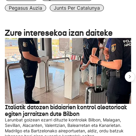
Pegasus Auzia
Junts Per Catalunya
Zure interesekoa izan daiteke
Italiatik datozen bidaiarien kontrol aleatorioak
egiten jarraitzen dute Bilbon
Larunbat goizean ezarri dituzte kontrolak Bilbon, Malagan,
Sevillan, Alacanten, Valentzian, Balearretan eta Kanarietan.
Madrilgo eta Bartzelonako aireportuetan, aldiz, ordu batzuk