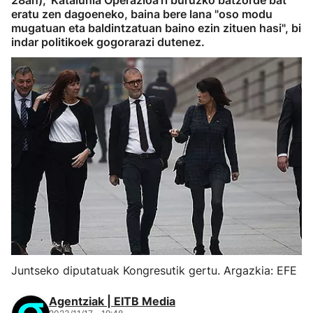
28an), 'Katalunia Operazioa'ri buruzko batzorde bat
eratu zen dagoeneko, baina bere lana "oso modu
mugatuan eta baldintzatuan baino ezin zituen hasi", bi
indar politikoek gogorarazi dutenez.
Juntseko diputatuak Kongresutik gertu. Argazkia: EFE
Agentziak | EITB Media