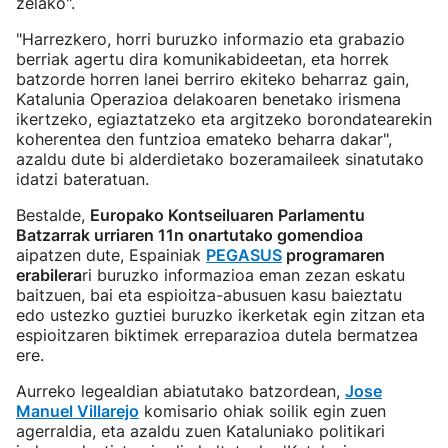
zelako".
"Harrezkero, horri buruzko informazio eta grabazio
berriak agertu dira komunikabideetan, eta horrek
batzorde horren lanei berriro ekiteko beharraz gain,
Katalunia Operazioa delakoaren benetako irismena
ikertzeko, egiaztatzeko eta argitzeko borondatearekin
koherentea den funtzioa emateko beharra dakar",
azaldu dute bi alderdietako bozeramaileek sinatutako
idatzi bateratuan.
Bestalde,
Europako Kontseiluaren Parlamentu
Batzarrak urriaren 11n onartutako gomendioa
aipatzen dute, Espainiak
PEGASUS
programaren
erabilera
ri buruzko informazioa eman zezan eskatu
baitzuen, bai eta espioitza-abusuen kasu baieztatu
edo ustezko guztiei buruzko ikerketak egin zitzan eta
espioitzaren biktimek erreparazioa dutela bermatzea
ere.
Aurreko legealdian abiatutako batzordean,
Jose
Manuel Villarejo
komisario ohiak soilik egin zuen
agerraldia, eta azaldu zuen Kataluniako politikari