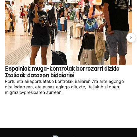
Espainiak muga-kontrolak berrezarri dizkie
Italiatik datozen bidaiariei
Portu eta aireportuetako kontrolak irailaren 7ra arte egongo
dira indarrean, eta ausaz egingo dituzte, Italiak bizi duen
migrazio-presioaren aurrean.