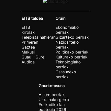
EITB taldea
Orain
EITB
Ekonomiako
Kirolak
berriak
Telebista nahieran
Gizarteko berriak
Primeran
Nazioarteko
Gaztea
berriak
Makusi
Politikako berriak
Guau - Gure
Kulturako berriak
Audioa
Teknologiako
berriak
Osasuneko
berriak
Gaurkotasuna
Azken berriak
Ukrainako gerra
Euskadiko lan
egutegia 2026