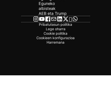
Eguneko
albisteak
AEB eta Trump
Pribatutasun politika
Lege oharra
Cookie politika
Cookieen konfigurazioa
Harremana