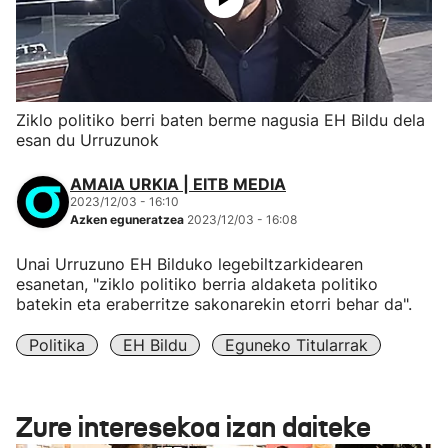
Ziklo politiko berri baten berme nagusia EH Bildu dela
esan du Urruzunok
AMAIA URKIA | EITB MEDIA
2023/12/03 - 16:10
Azken eguneratzea
2023/12/03 - 16:08
Unai Urruzuno EH Bilduko legebiltzarkidearen
esanetan, "ziklo politiko berria aldaketa politiko
batekin eta eraberritze sakonarekin etorri behar da".
Politika
EH Bildu
Eguneko Titularrak
Zure interesekoa izan daiteke