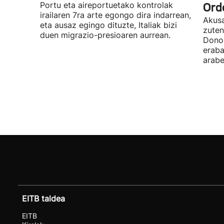
Portu eta aireportuetako kontrolak
Ord
irailaren 7ra arte egongo dira indarrean,
Akusa
eta ausaz egingo dituzte, Italiak bizi
zuten
duen migrazio-presioaren aurrean.
Donos
eraba
arabe
EITB taldea
EITB