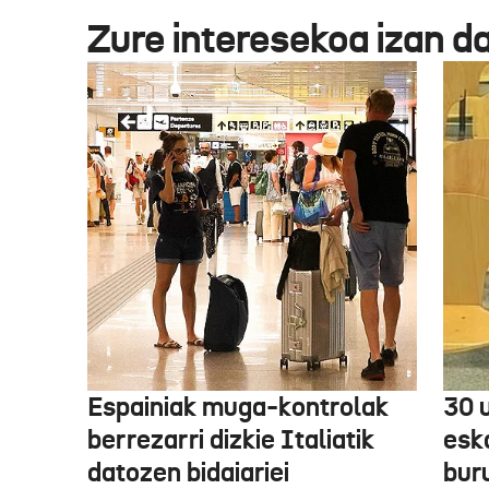
Zure interesekoa izan d
Espainiak muga-kontrolak
30 
berrezarri dizkie Italiatik
esk
datozen bidaiariei
bur