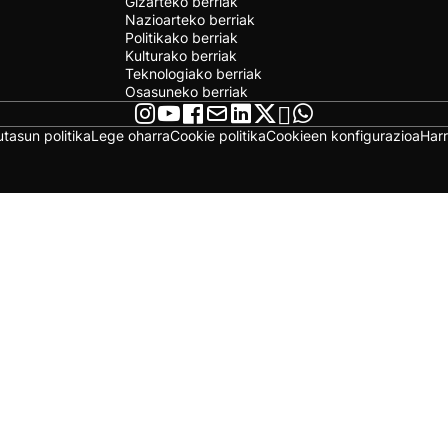
Gizarteko berriak
Nazioarteko berriak
Politikako berriak
Kulturako berriak
Teknologiako berriak
Osasuneko berriak
utasun politika
Lege oharra
Cookie politika
Cookieen konfigurazioa
Har