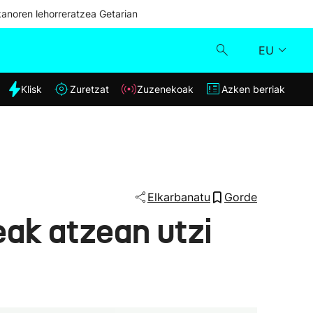
kanoren lehorreratzea Getarian
EU
dia
Klisk
Zuretzat
Zuzenekoak
Azken berriak
Klisk
Zuzenekoak
Zuretzat
Elkarbanatu
Gorde
eak atzean utzi
Azken berriak