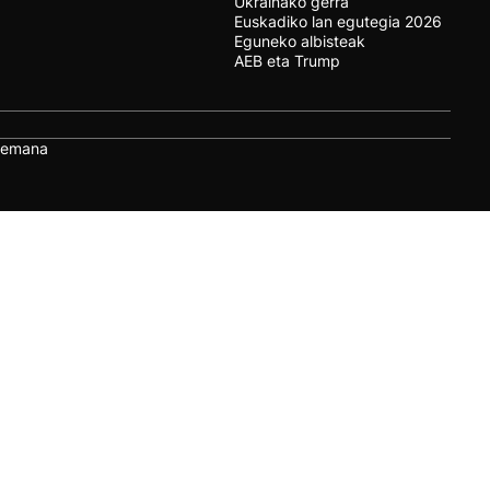
Ukrainako gerra
Euskadiko lan egutegia 2026
Eguneko albisteak
AEB eta Trump
remana