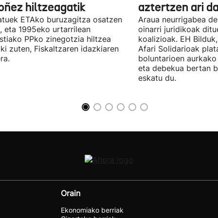
oñez hiltzeagatik
aztertzen ari d
tuek ETAko buruzagitza osatzen
Araua neurrigabea de
, eta 1995eko urtarrilean
oinarri juridikoak dit
tiako PPko zinegotzia hiltzea
koalizioak. EH Bilduk,
ki zuten, Fiskaltzaren idazkiaren
Afari Solidarioak pla
ra.
boluntarioen aurkako 
eta debekua bertan 
eskatu du.
Orain
Ekonomiako berriak