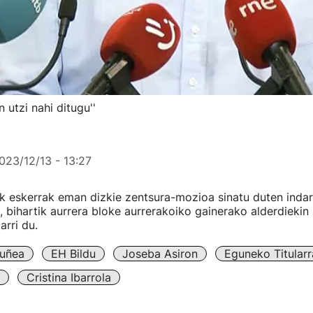
 utzi nahi ditugu''
023/12/13 - 13:27
 eskerrak eman dizkie zentsura-mozioa sinatu duten indar 
a, bihartik aurrera bloke aurrerakoiko gainerako alderdieki
arri du.
ruñea
EH Bildu
Joseba Asiron
Eguneko Titularr
Cristina Ibarrola