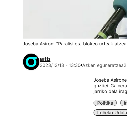
Joseba Asiron: ''Paralisi eta blokeo urteak atzean
eitb
2023/12/13 - 13:30
Azken eguneratzea
2
Joseba Asironek
guztiei. Gainer
jarriko dela irag
Politika
I
Iruñeko Udala