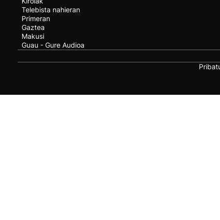
Kirolak
Telebista nahieran
Primeran
Gaztea
Makusi
Guau - Gure Audioa
Pribat