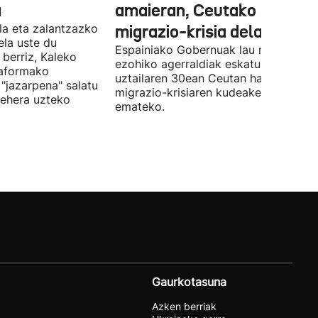
a
amaieran, Ceutako
la eta zalantzazko
migrazio-krisia dela eta
uela uste du
Espainiako Gobernuak lau ministroen
 berriz, Kaleko
ezohiko agerraldiak eskatu ditu,
taformako
uztailaren 30ean Ceutan hasitako
"jazarpena" salatu
migrazio-krisiaren kudeaketaren berri
behera uzteko
emateko.
Gaurkotasuna
Azken berriak