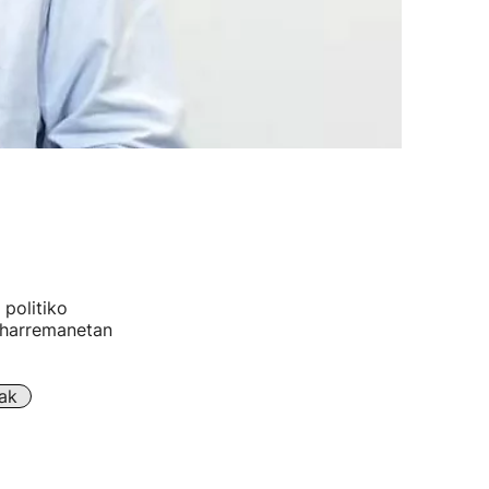
politiko
n harremanetan
ak