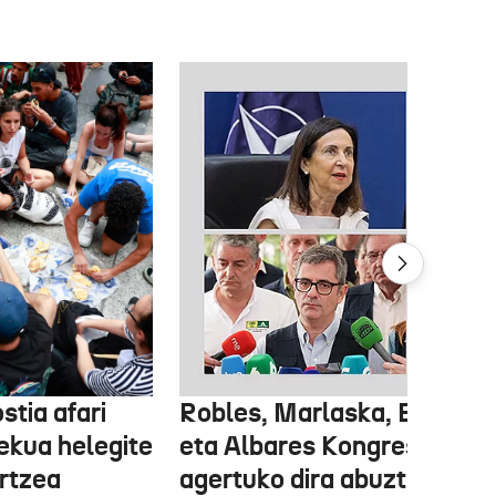
stia afari
Robles, Marlaska, Bolaños
ekua helegite
eta Albares Kongresuan
artzea
agertuko dira abuztuaren