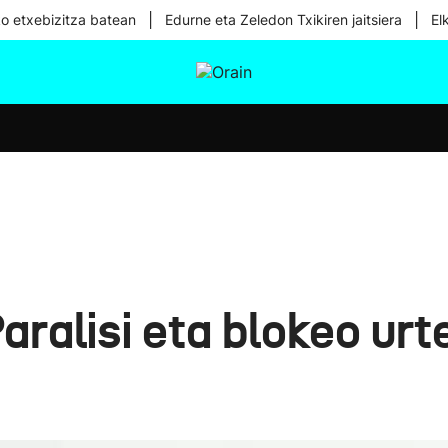
|
|
ko etxebizitza batean
Edurne eta Zeledon Txikiren jaitsiera
El
tura
Ikusmiran
Egural
Osasuna
Teknologia
aralisi eta blokeo urt