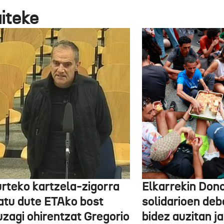
aiteke
urteko kartzela-zigorra
Elkarrekin Dono
atu dute ETAko bost
solidarioen deb
uzagi ohirentzat Gregorio
bidez auzitan j