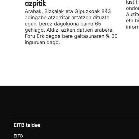
azpitik
Iusti
ondor
Arabak, Bizkaiak eta Gipuzkoak 843
Auzit
adingabe atzerritar artatzen dituzte
eta h
egun, berez dagokiona baino 65
infor
gehiago. Aldiz, azken datuen arabera,
Foru Erkidegoa bere gaitasunaren % 30
inguruan dago.
EITB taldea
EITB