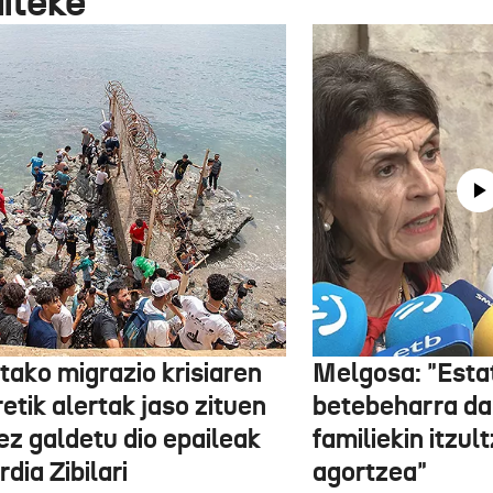
aiteke
tako migrazio krisiaren
Melgosa: "Esta
etik alertak jaso zituen
betebeharra da
ez galdetu dio epaileak
familiekin itzul
dia Zibilari
agortzea"