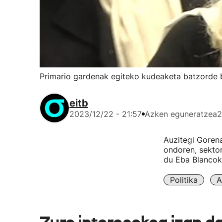
Primario gardenak egiteko kudeaketa batzorde ba
eitb
2023/12/22 - 21:57
Azken eguneratzea
2
Auzitegi Gorena
ondoren, sekto
du Eba Blancok 
Politika
A