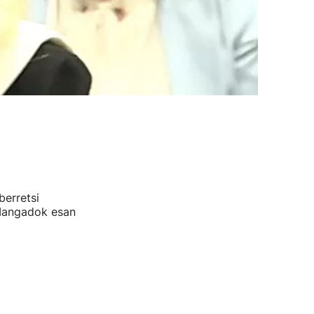
berretsi
 Mangadok esan