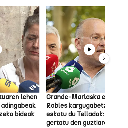
tuaren lehen
Grande-Marlaska eta
 adingabeak
Robles kargugabetzea
tzeko bideak
eskatu du Telladok: "Ceuta
gertatu den guztiaren