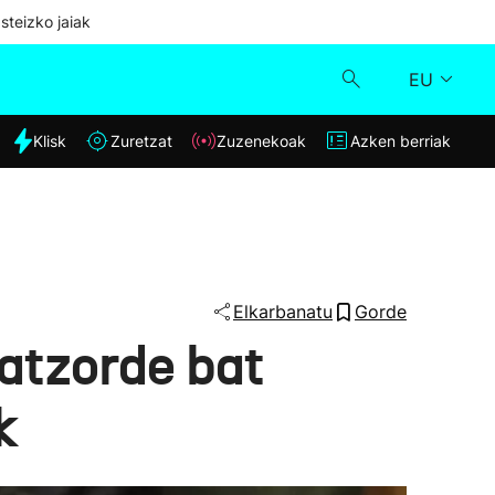
steizko jaiak
EU
dia
Klisk
Zuretzat
Zuzenekoak
Azken berriak
Klisk
Zuzenekoak
Zuretzat
Elkarbanatu
Gorde
atzorde bat
Azken berriak
k