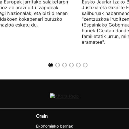
tia Europak jarritako salaketaren
Eusko Jaurlaritzako B
ioz abiarazi ditu izapideak
Justizia eta Gizarte
egi Nazionalak, eta bizi direnen
sailburuak nabarmend
ildakoen kokapenari buruzko
"zentzuzkoa iruditze
mazioa eskatu du.
(Espainiako Gobernu
horiek (Ceutan daude
familietatik urrun, mi
eramatea".
Orain
Ekonomiako berriak