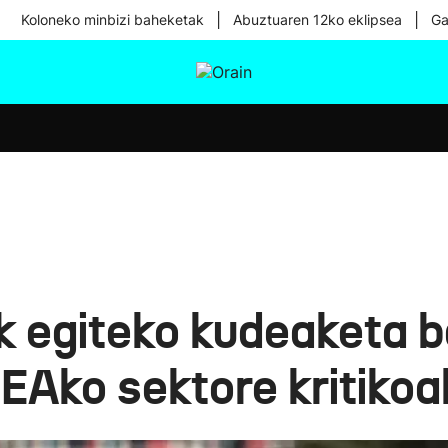
|
|
Koloneko minbizi baheketak
Abuztuaren 12ko eklipsea
Ga
tura
Ikusmiran
Egural
Osasuna
Teknologia
k egiteko kudeaketa b
 EAko sektore kritikoa