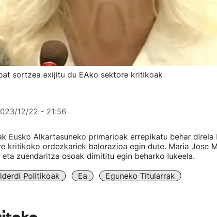
t sortzea exijitu du EAko sektore kritikoak
023/12/22 - 21:56
k Eusko Alkartasuneko primarioak errepikatu behar direla 
re kritikoko ordezkariek balorazioa egin dute. Maria Jose
eta zuendaritza osoak dimititu egin beharko lukeela.
lderdi Politikoak
Ea
Eguneko Titularrak