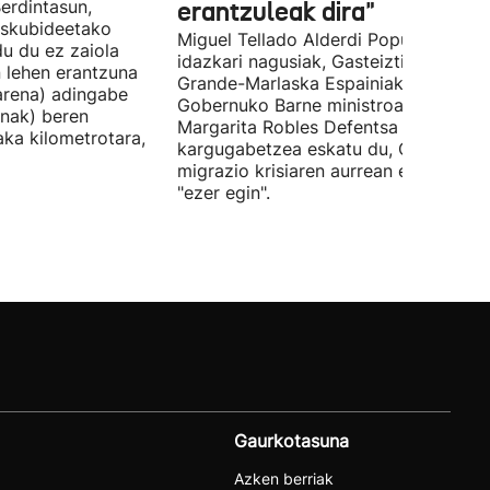
erdintasun,
erantzuleak dira"
 Eskubideetako
Miguel Tellado Alderdi Popularraren
u du ez zaiola
idazkari nagusiak, Gasteiztik, Fernan
n lehen erantzuna
Grande-Marlaska Espainiako
arena) adingabe
Gobernuko Barne ministroa eta
nak) beren
Margarita Robles Defentsa ministroa
laka kilometrotara,
kargugabetzea eskatu du, Ceutako
migrazio krisiaren aurrean ez dutelak
"ezer egin".
Gaurkotasuna
Azken berriak