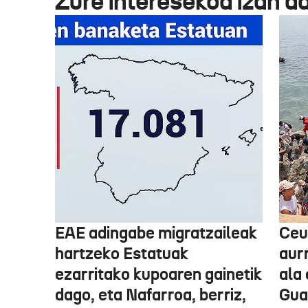
Zure interesekoa izan d
EAE adingabe migratzaileak
Ceu
hartzeko Estatuak
aurr
ezarritako kupoaren gainetik
ala 
dago, eta Nafarroa, berriz,
Guar