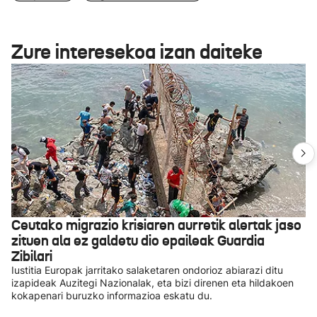
Zure interesekoa izan daiteke
Ceutako migrazio krisiaren aurretik alertak jaso
zituen ala ez galdetu dio epaileak Guardia
Zibilari
Iustitia Europak jarritako salaketaren ondorioz abiarazi ditu
izapideak Auzitegi Nazionalak, eta bizi direnen eta hildakoen
kokapenari buruzko informazioa eskatu du.