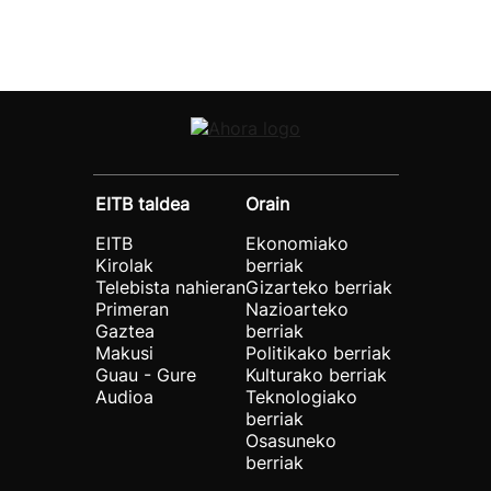
EITB taldea
Orain
EITB
Ekonomiako
Kirolak
berriak
Telebista nahieran
Gizarteko berriak
Primeran
Nazioarteko
Gaztea
berriak
Makusi
Politikako berriak
Guau - Gure
Kulturako berriak
Audioa
Teknologiako
berriak
Osasuneko
berriak