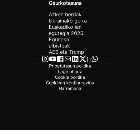
Gaurkotasuna
Azken berriak
Ukrainako gerra
Euskadiko lan
egutegia 2026
Eguneko
albisteak
AEB eta Trump
Pribatutasun politika
Lege oharra
Cookie politika
Cookieen konfigurazioa
Harremana