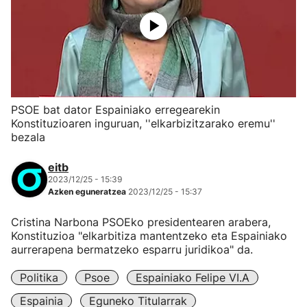
PSOE bat dator Espainiako erregearekin
Konstituzioaren inguruan, ''elkarbizitzarako eremu''
bezala
eitb
2023/12/25 - 15:39
Azken eguneratzea
2023/12/25 - 15:37
Cristina Narbona PSOEko presidentearen arabera,
Konstituzioa "elkarbitiza mantentzeko eta Espainiako
aurrerapena bermatzeko esparru juridikoa" da.
Politika
Psoe
Espainiako Felipe VI.a
Espainia
Eguneko Titularrak