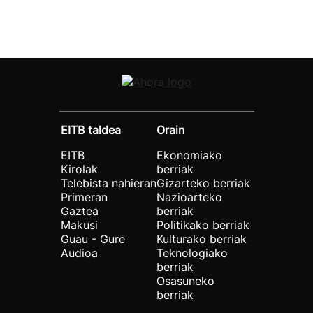
EITB taldea
Orain
EITB
Ekonomiako
Kirolak
berriak
Telebista nahieran
Gizarteko berriak
Primeran
Nazioarteko
Gaztea
berriak
Makusi
Politikako berriak
Guau - Gure
Kulturako berriak
Audioa
Teknologiako
berriak
Osasuneko
berriak