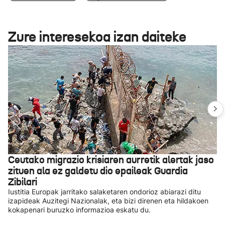
Zure interesekoa izan daiteke
Ceutako migrazio krisiaren aurretik alertak jaso
zituen ala ez galdetu dio epaileak Guardia
Zibilari
Iustitia Europak jarritako salaketaren ondorioz abiarazi ditu
izapideak Auzitegi Nazionalak, eta bizi direnen eta hildakoen
kokapenari buruzko informazioa eskatu du.