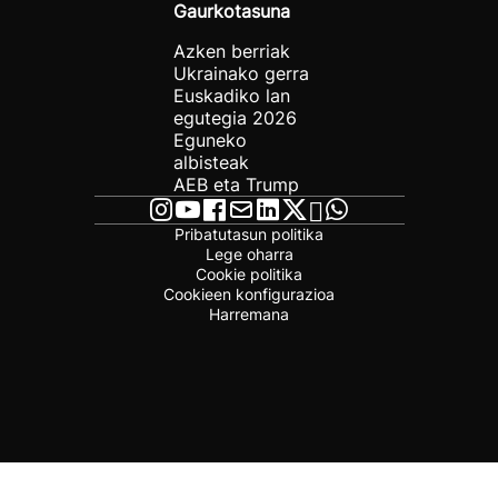
Gaurkotasuna
Azken berriak
Ukrainako gerra
Euskadiko lan
egutegia 2026
Eguneko
albisteak
AEB eta Trump
Pribatutasun politika
Lege oharra
Cookie politika
Cookieen konfigurazioa
Harremana