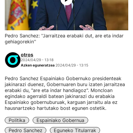
Pedro Sanchez: ''Jarraitzea erabaki dut, are eta indar
gehiagorekin''
otros
2024/04/29 - 13:18
Azken eguneratzea
2024/04/29 - 13:15
Pedro Sanchez Espainiako Gobernuko presidenteak
jakinarazi duenez, Gobernuaren buru izaten jarraitzea
erabaki du, "are eta indar handiagoz". Moncloan
egindako agerraldi batean jakinarazi du erabakia
Espainiako gobernuburuak, karguan jarraitu ala ez
hausnartzeko hartutako bost egunen ostetik.
Politika
Espainiako Gobernua
Pedro Sanchez
Eguneko Titularrak