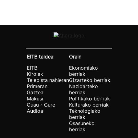
EITB taldea
Orain
EITB
Ekonomiako
Kirolak
berriak
Telebista nahieran
Gizarteko berriak
Primeran
Nazioarteko
Gaztea
berriak
Makusi
Politikako berriak
Guau - Gure
Kulturako berriak
Audioa
Teknologiako
berriak
Osasuneko
berriak