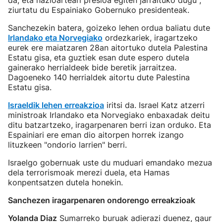
da, eta nazioarteari presioa egiten jarraituko dugu",
ziurtatu du Espainiako Gobernuko presidenteak.
Sanchezekin batera, goizeko lehen ordua baliatu dute
Irlandako eta Norvegiako
ordezkariek, iragartzeko
eurek ere maiatzaren 28an aitortuko dutela Palestina
Estatu gisa, eta guztiek esan dute espero dutela
gainerako herrialdeek bide beretik jarraitzea.
Dagoeneko 140 herrialdek aitortu dute Palestina
Estatu gisa.
Israeldik lehen erreakzioa
iritsi da. Israel Katz atzerri
ministroak Irlandako eta Norvegiako enbaxadak deitu
ditu batzartzeko, iragarpenaren berri izan orduko. Eta
Espainiari ere eman dio aitorpen horrek izango
lituzkeen "ondorio larrien" berri.
Israelgo gobernuak uste du muduari emandako mezua
dela terrorismoak merezi duela, eta Hamas
konpentsatzen dutela honekin.
Sanchezen iragarpenaren ondorengo erreakzioak
Yolanda Diaz
Sumarreko buruak adierazi duenez, gaur