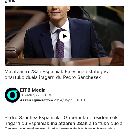
gisa.
Maiatzaren 28an Espainiak Palestina estatu gisa
onartuko duela iragarri du Pedro Sanchezek
EITB Media
2024/05/22 - 11:19
Azken eguneratzea
2024/05/22 - 18:01
Pedro Sanchez Espainiako Gobernuko presidenteak
iragarri du Espainiak
maiatzaren 28an
aitortuko duela