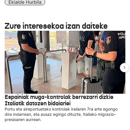
Ekialde Hurbila
Zure interesekoa izan daiteke
Espainiak muga-kontrolak berrezarri dizkie
Italiatik datozen bidaiariei
Portu eta aireportuetako kontrolak irailaren 7ra arte egongo
dira indarrean, eta ausaz egingo dituzte, Italiako migrazio-
presioaren aurrean.