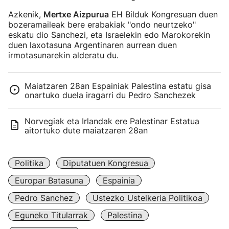
Azkenik,
Mertxe Aizpurua
EH Bilduk Kongresuan duen
bozeramaileak bere erabakiak "ondo neurtzeko"
eskatu dio Sanchezi, eta Israelekin edo Marokorekin
duen laxotasuna Argentinaren aurrean duen
irmotasunarekin alderatu du.
Maiatzaren 28an Espainiak Palestina estatu gisa
onartuko duela iragarri du Pedro Sanchezek
Norvegiak eta Irlandak ere Palestinar Estatua
aitortuko dute maiatzaren 28an
Politika
Diputatuen Kongresua
Europar Batasuna
Espainia
Pedro Sanchez
Ustezko Ustelkeria Politikoa
Eguneko Titularrak
Palestina