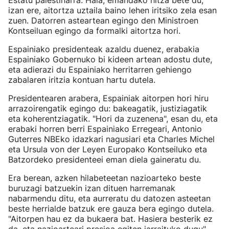
Estatu palestinarra. Hala, emandako hitza bete du;
izan ere, aitortza uztaila baino lehen iritsiko zela esan
zuen. Datorren asteartean egingo den Ministroen
Kontseiluan egingo da formalki aitortza hori.
Espainiako presidenteak azaldu duenez, erabakia
Espainiako Gobernuko bi kideen artean adostu dute,
eta adierazi du Espainiako herritarren gehiengo
zabalaren iritzia kontuan hartu dutela.
Presidentearen arabera, Espainiak aitorpen hori hiru
arrazoirengatik egingo du: bakeagatik, justiziagatik
eta koherentziagatik. "Hori da zuzenena", esan du, eta
erabaki horren berri Espainiako Erregeari, Antonio
Guterres NBEko idazkari nagusiari eta Charles Michel
eta Ursula von der Leyen Europako Kontseiluko eta
Batzordeko presidenteei eman diela gaineratu du.
Era berean, azken hilabeteetan nazioarteko beste
buruzagi batzuekin izan dituen harremanak
nabarmendu ditu, eta aurreratu du datozen asteetan
beste herrialde batzuk ere gauza bera egingo dutela.
"Aitorpen hau ez da bukaera bat. Hasiera besterik ez