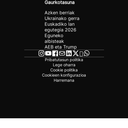
Gaurkotasuna
Azken berriak
Ukrainako gerra
Euskadiko lan
egutegia 2026
Eguneko
albisteak
AEB eta Trump
Pribatutasun politika
Lege oharra
Cookie politika
Cookieen konfigurazioa
Harremana