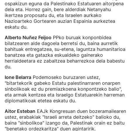
ospakizun eguna da Palestinako Estatuaren aitorpena
dela eta. Horrez gain, bere alderdiak Netanyahu
ikertzea proposatu du, eta Israelen aurkako
Nazioarteko Gortearen auzian Espainia aurkeztea
eskatu du.
Alberto Nuñez Feijoo
PPko buruak konponbidea
bilatzearen alde dagoela berretsi du, baina aurretik
bahituak entregatzea, su-etena, laguntza humanitarioa
banatzea eta gatazka eskualdeko gainerako
herrialdeetara ez zabaltzea beharrezkoa dela babestu
du.
Ione Belarra
Podemoseko buruzaren ustez,
"bitartekorik gabeko Estatu palestinarraren onarpen
sinbolikoak ez du premiazkoena konpontzeko balio",
eta armak kentzea eta Israelgo Estatuarekin harreman
diplomatikoak etetea eskatu du.
Aitor Esteban
EAJk Kongresuan duen bozeramailearen
ustez, erabakiak "Israeli arreta deitzeko" balioko du,
baina "sinbolikoa" izango da, Palestinak orain ez baitu
"benetako ordezkaritza" duen agintaririk.