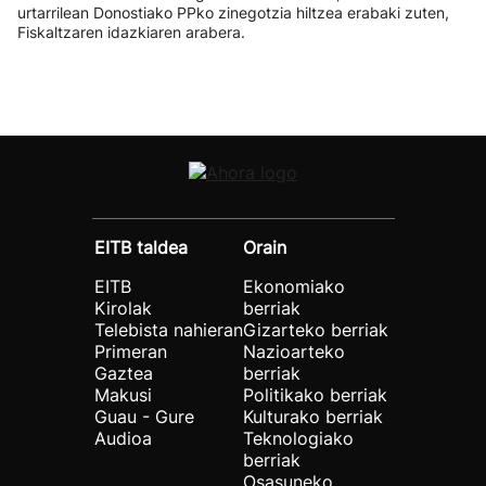
urtarrilean Donostiako PPko zinegotzia hiltzea erabaki zuten,
Fiskaltzaren idazkiaren arabera.
EITB taldea
Orain
EITB
Ekonomiako
Kirolak
berriak
Telebista nahieran
Gizarteko berriak
Primeran
Nazioarteko
Gaztea
berriak
Makusi
Politikako berriak
Guau - Gure
Kulturako berriak
Audioa
Teknologiako
berriak
Osasuneko