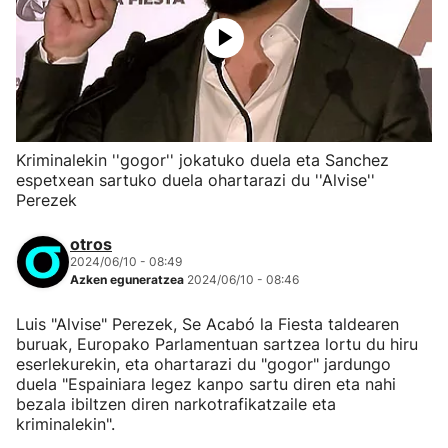
Kriminalekin ''gogor'' jokatuko duela eta Sanchez
espetxean sartuko duela ohartarazi du ''Alvise''
Perezek
otros
2024/06/10 - 08:49
Azken eguneratzea
2024/06/10 - 08:46
Luis "Alvise" Perezek, Se Acabó la Fiesta taldearen
buruak, Europako Parlamentuan sartzea lortu du hiru
eserlekurekin, eta ohartarazi du "gogor" jardungo
duela "Espainiara legez kanpo sartu diren eta nahi
bezala ibiltzen diren narkotrafikatzaile eta
kriminalekin".