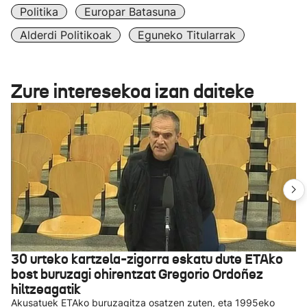
Politika
Europar Batasuna
Alderdi Politikoak
Eguneko Titularrak
Zure interesekoa izan daiteke
30 urteko kartzela-zigorra eskatu dute ETAko
bost buruzagi ohirentzat Gregorio Ordoñez
hiltzeagatik
Akusatuek ETAko buruzagitza osatzen zuten, eta 1995eko