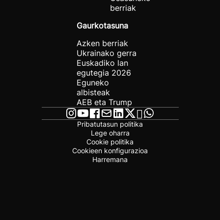
berriak
Gaurkotasuna
Azken berriak
Ukrainako gerra
Euskadiko lan
egutegia 2026
Eguneko
albisteak
AEB eta Trump
Pribatutasun politika
Lege oharra
Cookie politika
Cookieen konfigurazioa
Harremana