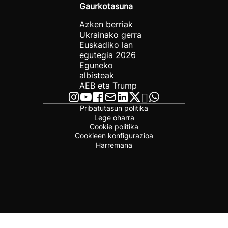
Gaurkotasuna
Azken berriak
Ukrainako gerra
Euskadiko lan
egutegia 2026
Eguneko
albisteak
AEB eta Trump
Pribatutasun politika
Lege oharra
Cookie politika
Cookieen konfigurazioa
Harremana