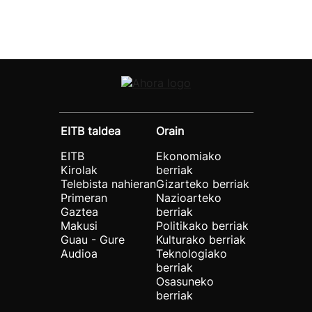
EITB taldea
Orain
EITB
Ekonomiako
Kirolak
berriak
Telebista nahieran
Gizarteko berriak
Primeran
Nazioarteko
Gaztea
berriak
Makusi
Politikako berriak
Guau - Gure
Kulturako berriak
Audioa
Teknologiako
berriak
Osasuneko
berriak