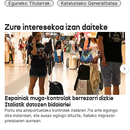
Eguneko Titularrak
Kataluniako Generalitatea
Zure interesekoa izan daiteke
Espainiak muga-kontrolak berrezarri dizkie
Italiatik datozen bidaiariei
Portu eta aireportuetako kontrolak irailaren 7ra arte egongo
dira indarrean, eta ausaz egingo dituzte, Italiako migrazio-
presioaren aurrean.