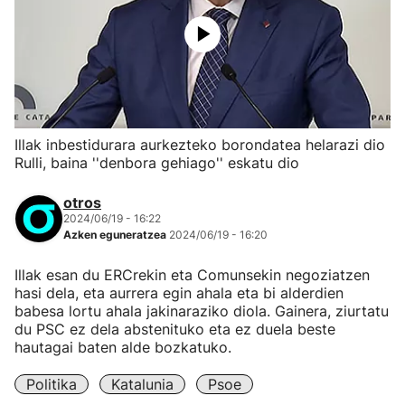
Illak inbestidurara aurkezteko borondatea helarazi dio
Rulli, baina ''denbora gehiago'' eskatu dio
otros
2024/06/19 - 16:22
Azken eguneratzea
2024/06/19 - 16:20
Illak esan du ERCrekin eta Comunsekin negoziatzen
hasi dela, eta aurrera egin ahala eta bi alderdien
babesa lortu ahala jakinaraziko diola. Gainera, ziurtatu
du PSC ez dela abstenituko eta ez duela beste
hautagai baten alde bozkatuko.
Politika
Katalunia
Psoe