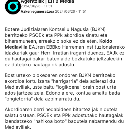
Agentziak | EiTB Media
2024/06/26 - 11:51
Azken eguneratzea
2024/06/26 - 11:51
Botere Judizialaren Kontseilu Nagusia (BJKN)
berritzeko PSOEk eta PPk akordioa sinatu eta
biharamunean, erreakzio soka ez da eten.
Koldo
Mediavilla
EAJren EBBko Harreman Instituzionalerako
idazkariak gaur Herri Irratian iragarri duenez, EAJk ez
du hautagai bakar baten alde bozkatuko jeltzaleekin
ez dutelako hautagairik adostu.
Bost urteko blokeoaren ondoren BJKN berritzeko
akordioa lortu izana "harrigarria" dela adierazi du
Mediavillak, uste baitu "logikoena" orain bost urte
ados jartzea zela. Edonola ere, kontua amaitu bada
"ongietorria" dela azpimarratu du.
Akordioaren berri hedabideen bitartez jakin dutela
salatu ostean, PSOEk eta PPk adostutako hautagaiak
izendatzeko "nahikoa boto" badutela nabarmendu du
Mediavillak.