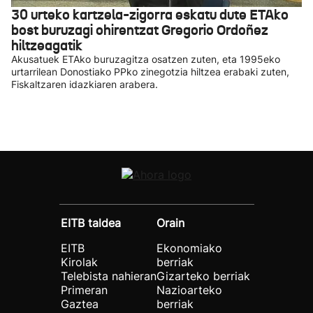
30 urteko kartzela-zigorra eskatu dute ETAko
bost buruzagi ohirentzat Gregorio Ordoñez
hiltzeagatik
Akusatuek ETAko buruzagitza osatzen zuten, eta 1995eko
urtarrilean Donostiako PPko zinegotzia hiltzea erabaki zuten,
Fiskaltzaren idazkiaren arabera.
EITB taldea
Orain
EITB
Ekonomiako
Kirolak
berriak
Telebista nahieran
Gizarteko berriak
Primeran
Nazioarteko
Gaztea
berriak