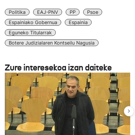
Politika
EAJ-PNV
PP
Psoe
Espainiako Gobernua
Espainia
Eguneko Titularrak
Botere Judizialaren Kontseilu Nagusia
Zure interesekoa izan daiteke