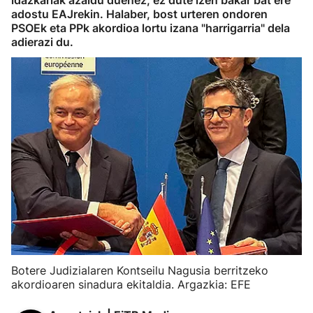
idazkariak azaldu duenez, ez dute izen bakar bat ere
adostu EAJrekin. Halaber, bost urteren ondoren
PSOEk eta PPk akordioa lortu izana "harrigarria" dela
adierazi du.
Botere Judizialaren Kontseilu Nagusia berritzeko
akordioaren sinadura ekitaldia. Argazkia: EFE