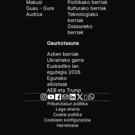
Makusi
Politikako berriak
Guau - Gure
Kulturako berriak
Audioa
Teknologiako
berriak
Osasuneko
berriak
Gaurkotasuna
Azken berriak
Ukrainako gerra
Euskadiko lan
egutegia 2026
Eguneko
albisteak
AEB eta Trump
Pribatutasun politika
Lege oharra
Cookie politika
Cookieen konfigurazioa
Harremana