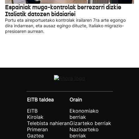
Espainiak muga-kontrolak berrezarri dizkie
Italiatik datozen bidaiariei
Portu eta aireportuetako kontrolak irailaren 7ra arte egongo
dira indarrean, eta ausaz egingo dituzte, Italiako migrazio-
presioaren aurrean.
EITB taldea
Orain
EITB
Ekonomiako
Kirolak
berriak
Telebista nahieran
Gizarteko berriak
Primeran
Nazioarteko
Gaztea
berriak