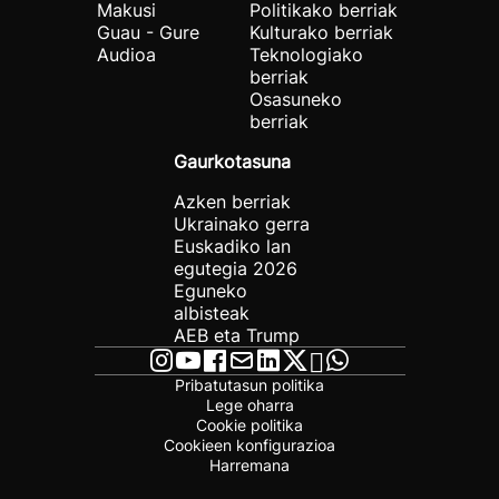
Makusi
Politikako berriak
Guau - Gure
Kulturako berriak
Audioa
Teknologiako
berriak
Osasuneko
berriak
Gaurkotasuna
Azken berriak
Ukrainako gerra
Euskadiko lan
egutegia 2026
Eguneko
albisteak
AEB eta Trump
Pribatutasun politika
Lege oharra
Cookie politika
Cookieen konfigurazioa
Harremana