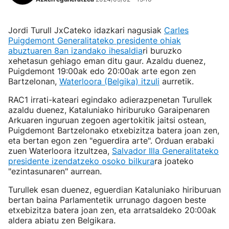
Jordi Turull JxCateko idazkari nagusiak
Carles
Puigdemont Generalitateko presidente ohiak
abuztuaren 8an izandako ihesaldia
ri buruzko
xehetasun gehiago eman ditu gaur. Azaldu duenez,
Puigdemont 19:00ak edo 20:00ak arte egon zen
Bartzelonan,
Waterloora (Belgika) itzuli
aurretik.
RAC1 irrati-kateari egindako adierazpenetan Turullek
azaldu duenez, Kataluniako hiriburuko Garaipenaren
Arkuaren inguruan zegoen agertokitik jaitsi ostean,
Puigdemont Bartzelonako etxebizitza batera joan zen,
eta bertan egon zen "eguerdira arte". Orduan erabaki
zuen Waterloora itzultzea,
Salvador Illa Generalitateko
presidente izendatzeko osoko bilkura
ra joateko
"ezintasunaren" aurrean.
Turullek esan duenez, eguerdian Kataluniako hiriburuan
bertan baina Parlamentetik urrunago dagoen beste
etxebizitza batera joan zen, eta arratsaldeko 20:00ak
aldera abiatu zen Belgikara.