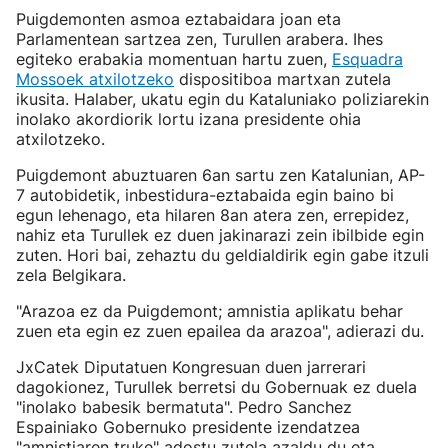
Puigdemonten asmoa eztabaidara joan eta
Parlamentean sartzea zen, Turullen arabera. Ihes
egiteko erabakia momentuan hartu zuen,
Esquadra
Mossoek atxilotzeko
dispositiboa martxan zutela
ikusita. Halaber, ukatu egin du Kataluniako poliziarekin
inolako akordiorik lortu izana presidente ohia
atxilotzeko.
Puigdemont abuztuaren 6an sartu zen Katalunian, AP-
7 autobidetik, inbestidura-eztabaida egin baino bi
egun lehenago, eta hilaren 8an atera zen, errepidez,
nahiz eta Turullek ez duen jakinarazi zein ibilbide egin
zuten. Hori bai, zehaztu du geldialdirik egin gabe itzuli
zela Belgikara.
"Arazoa ez da Puigdemont; amnistia aplikatu behar
zuen eta egin ez zuen epailea da arazoa", adierazi du.
JxCatek Diputatuen Kongresuan duen jarrerari
dagokionez, Turullek berretsi du Gobernuak ez duela
"inolako babesik bermatuta". Pedro Sanchez
Espainiako Gobernuko presidente izendatzea
"amnistiaren truke" adostu zutela azaldu du eta,