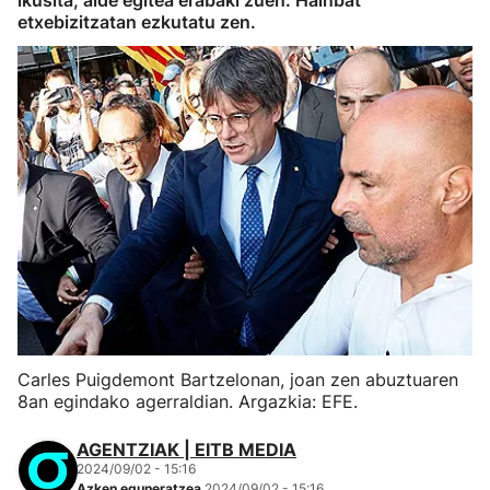
ikusita, alde egitea erabaki zuen. Hainbat
etxebizitzatan ezkutatu zen.
Carles Puigdemont Bartzelonan, joan zen abuztuaren
8an egindako agerraldian. Argazkia: EFE.
AGENTZIAK | EITB MEDIA
2024/09/02 - 15:16
Azken eguneratzea
2024/09/02 - 15:16