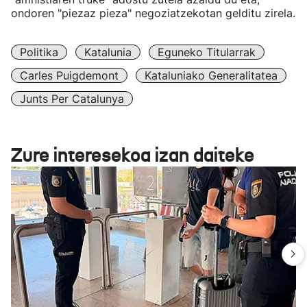
ondoren "piezaz pieza" negoziatzekotan gelditu zirela.
Politika
Katalunia
Eguneko Titularrak
Carles Puigdemont
Kataluniako Generalitatea
Junts Per Catalunya
Zure interesekoa izan daiteke