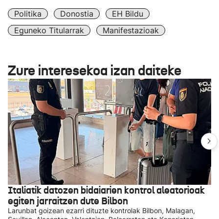
Politika
Donostia
EH Bildu
Eguneko Titularrak
Manifestazioak
Zure interesekoa izan daiteke
Italiatik datozen bidaiarien kontrol aleatorioak
egiten jarraitzen dute Bilbon
Larunbat goizean ezarri dituzte kontrolak Bilbon, Malagan,