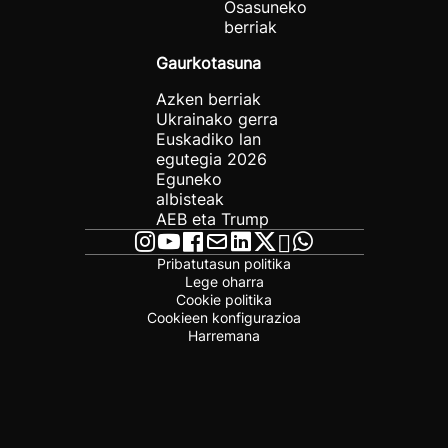
Osasuneko
berriak
Gaurkotasuna
Azken berriak
Ukrainako gerra
Euskadiko lan
egutegia 2026
Eguneko
albisteak
AEB eta Trump
Pribatutasun politika
Lege oharra
Cookie politika
Cookieen konfigurazioa
Harremana