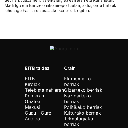
Sevillan, Alacanten, Valentzian, Balearretan eta Kanarietan.
Madrilgo eta Bartzelonako aireportuetan, aldiz, ordu batzuk
lehenago hasi ziren ausazko kontrolak egiten.
EITB taldea
Orain
EITB
Ekonomiako
Kirolak
berriak
Telebista nahieran
Gizarteko berriak
Primeran
Nazioarteko
Gaztea
berriak
Makusi
Politikako berriak
Guau - Gure
Kulturako berriak
Audioa
Teknologiako
berriak