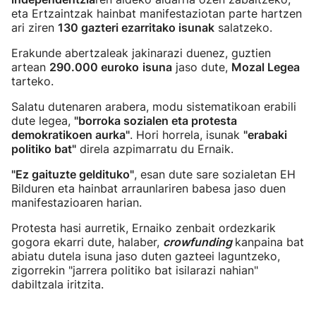
eta Ertzaintzak hainbat manifestaziotan parte hartzen
ari ziren
130 gazteri ezarritako isunak
salatzeko.
Erakunde abertzaleak jakinarazi duenez, guztien
artean
290.000 euroko
isuna
jaso dute,
Mozal Legea
tarteko.
Salatu dutenaren arabera, modu sistematikoan erabili
dute legea,
"borroka sozialen eta protesta
demokratikoen aurka"
. Hori horrela, isunak
"erabaki
politiko bat"
direla azpimarratu du Ernaik.
"Ez gaituzte geldituko"
, esan dute sare sozialetan EH
Bilduren eta hainbat arraunlariren babesa jaso duen
manifestazioaren harian.
Protesta hasi aurretik, Ernaiko zenbait ordezkarik
gogora ekarri dute, halaber,
crowfunding
kanpaina bat
abiatu dutela isuna jaso duten gazteei laguntzeko,
zigorrekin "jarrera politiko bat isilarazi nahian"
dabiltzala iritzita.