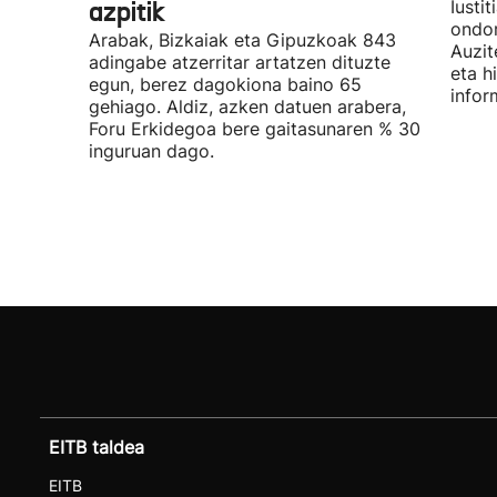
azpitik
Iusti
ondor
Arabak, Bizkaiak eta Gipuzkoak 843
Auzit
adingabe atzerritar artatzen dituzte
eta h
egun, berez dagokiona baino 65
infor
gehiago. Aldiz, azken datuen arabera,
Foru Erkidegoa bere gaitasunaren % 30
inguruan dago.
EITB taldea
EITB