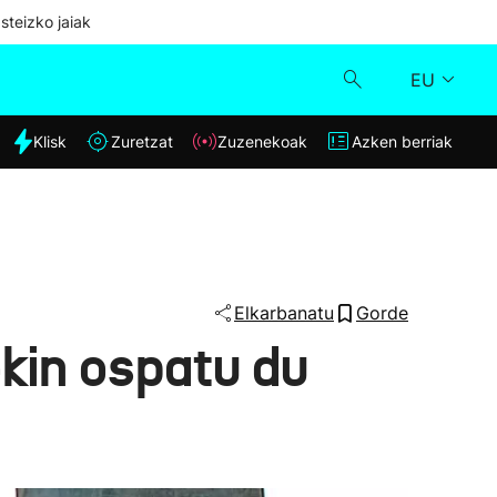
steizko jaiak
EU
dia
Klisk
Zuretzat
Zuzenekoak
Azken berriak
Klisk
Zuzenekoak
Zuretzat
Elkarbanatu
Gorde
kin ospatu du
Azken berriak