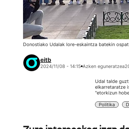
Donostiako Udalak lore-eskaintza batekin ospa
eitb
2024/11/08 - 14:15
Azken eguneratzea
2
Udal talde guzt
elkarretaratze 
"etorkizun hobe
Politika
D