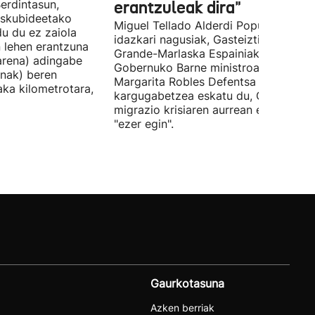
erdintasun,
erantzuleak dira"
 Eskubideetako
Miguel Tellado Alderdi Popularraren
u du ez zaiola
idazkari nagusiak, Gasteiztik, Fernan
n lehen erantzuna
Grande-Marlaska Espainiako
arena) adingabe
Gobernuko Barne ministroa eta
nak) beren
Margarita Robles Defentsa ministroa
laka kilometrotara,
kargugabetzea eskatu du, Ceutako
migrazio krisiaren aurrean ez dutelak
"ezer egin".
Gaurkotasuna
Azken berriak