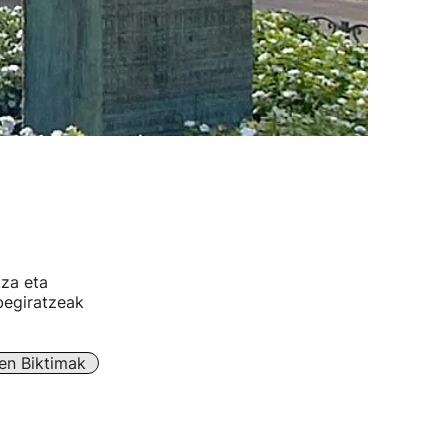
tza eta
begiratzeak
en Biktimak