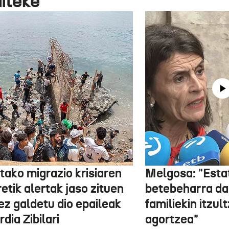
aiteke
tako migrazio krisiaren
Melgosa: "Esta
etik alertak jaso zituen
betebeharra da
ez galdetu dio epaileak
familiekin itzul
dia Zibilari
agortzea"