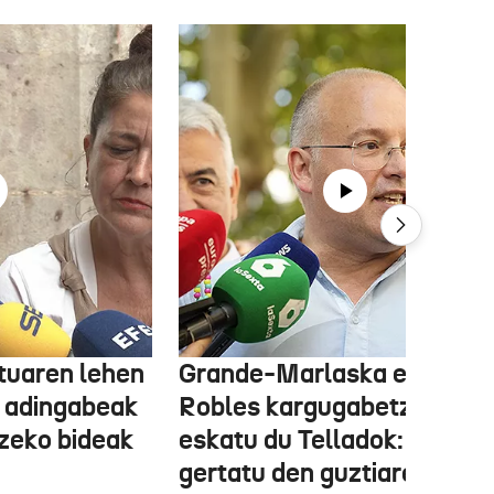
tuaren lehen
Grande-Marlaska eta
 adingabeak
Robles kargugabetzea
tzeko bideak
eskatu du Telladok: "Ceuta
gertatu den guztiaren