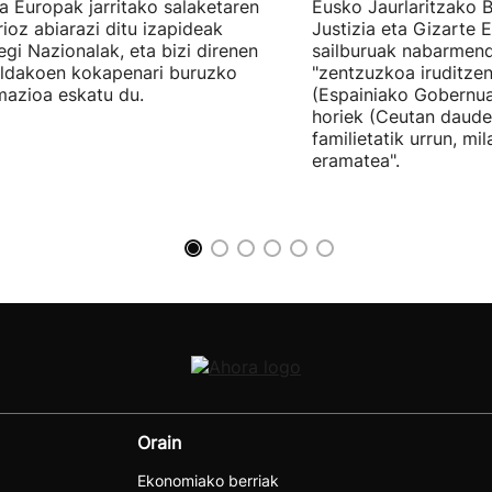
tia Europak jarritako salaketaren
Eusko Jaurlaritzako B
ioz abiarazi ditu izapideak
Justizia eta Gizarte
egi Nazionalak, eta bizi direnen
sailburuak nabarmend
ildakoen kokapenari buruzko
"zentzuzkoa iruditze
mazioa eskatu du.
(Espainiako Gobernu
horiek (Ceutan daude
familietatik urrun, mi
eramatea".
Orain
Ekonomiako berriak