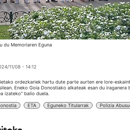
tu du Memoriaren Eguna
024/11/08 - 14:12
ietako ordezkariek hartu dute parte aurten ere lore-eskain
isilean. Eneko Goia Donostiako alkateak esan du iraganera 
a izateko" balio duela.
onostia
ETA
Eguneko Titularrak
Polizia Abusu