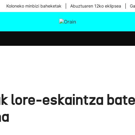
|
|
Koloneko minbizi baheketak
Abuztuaren 12ko eklipsea
Ga
tura
Ikusmiran
Egural
Osasuna
Teknologia
k lore-eskaintza bate
na