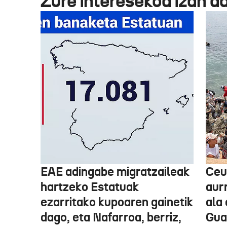
Zure interesekoa izan d
EAE adingabe migratzaileak
Ceu
hartzeko Estatuak
aurr
ezarritako kupoaren gainetik
ala 
dago, eta Nafarroa, berriz,
Guar