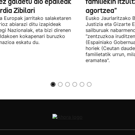
ez galdetu dio epaileak
familiekin itzul
dia Zibilari
agortzea"
tia Europak jarritako salaketaren
Eusko Jaurlaritzako B
ioz abiarazi ditu izapideak
Justizia eta Gizarte
egi Nazionalak, eta bizi direnen
sailburuak nabarmend
ildakoen kokapenari buruzko
"zentzuzkoa iruditze
mazioa eskatu du.
(Espainiako Gobernu
horiek (Ceutan daude
familietatik urrun, mi
eramatea".