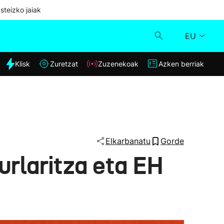
steizko jaiak
EU
dia
Klisk
Zuretzat
Zuzenekoak
Azken berriak
Klisk
Zuzenekoak
Zuretzat
Elkarbanatu
Gorde
aurlaritza eta EH
Azken berriak