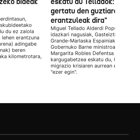
tzeko bideak
eskatu du Telladok: "Ceuta
gertatu den guztiaren
erdintasun,
erantzuleak dira"
 Eskubideetako
Miguel Tellado Alderdi Popularraren
u du ez zaiola
idazkari nagusiak, Gasteiztik, Fernan
n lehen erantzuna
Grande-Marlaska Espainiako
arena) adingabe
Gobernuko Barne ministroa eta
nak) beren
Margarita Robles Defentsa ministroa
laka kilometrotara,
kargugabetzea eskatu du, Ceutako
migrazio krisiaren aurrean ez dutelak
"ezer egin".