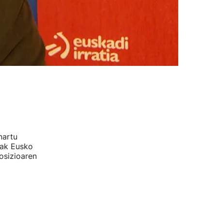
nartu
uak Eusko
osizioaren