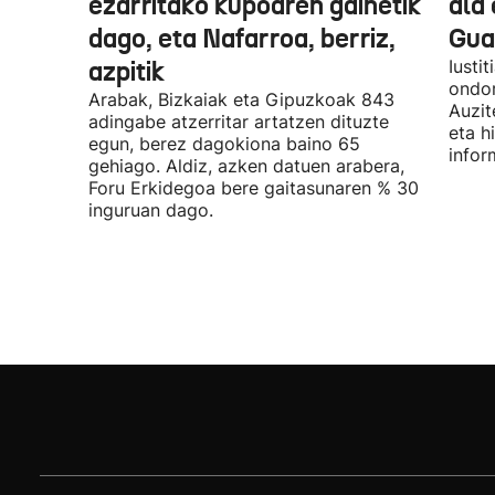
ezarritako kupoaren gainetik
ala 
dago, eta Nafarroa, berriz,
Guar
azpitik
Iusti
ondor
Arabak, Bizkaiak eta Gipuzkoak 843
Auzit
adingabe atzerritar artatzen dituzte
eta h
egun, berez dagokiona baino 65
infor
gehiago. Aldiz, azken datuen arabera,
Foru Erkidegoa bere gaitasunaren % 30
inguruan dago.