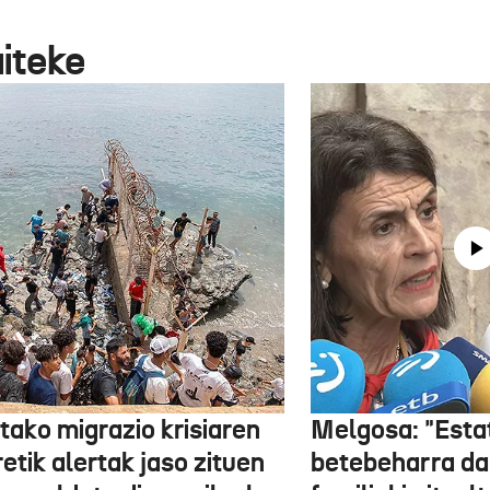
aiteke
tako migrazio krisiaren
Melgosa: "Esta
etik alertak jaso zituen
betebeharra da