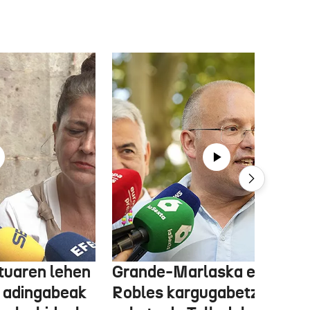
tuaren lehen
Grande-Marlaska eta
 adingabeak
Robles kargugabetzea