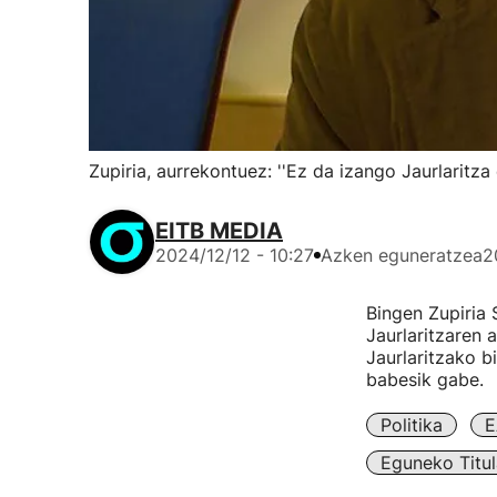
Zupiria, aurrekontuez: ''Ez da izango Jaurlaritza
EITB MEDIA
2024/12/12 - 10:27
Azken eguneratzea
2
Bingen Zupiria 
Jaurlaritzaren
Jaurlaritzako b
babesik gabe.
Politika
E
Eguneko Titul