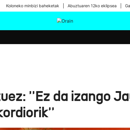
|
|
Koloneko minbizi baheketak
Abuztuaren 12ko eklipsea
Ga
tura
Ikusmiran
Egural
Osasuna
Teknologia
uez: ''Ez da izango J
ordiorik''