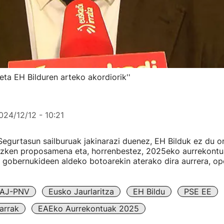
 eta EH Bilduren arteko akordiorik''
024/12/12 - 10:21
Segurtasun sailburuak jakinarazi duenez, EH Bilduk ez du o
 azken proposamena eta, horrenbestez, 2025eko aurrekont
i gobernukideen aldeko botoarekin aterako dira aurrera, op
AJ-PNV
Eusko Jaurlaritza
EH Bildu
PSE EE
arrak
EAEko Aurrekontuak 2025