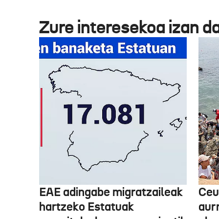
Zure interesekoa izan d
EAE adingabe migratzaileak
Ceu
hartzeko Estatuak
aurr