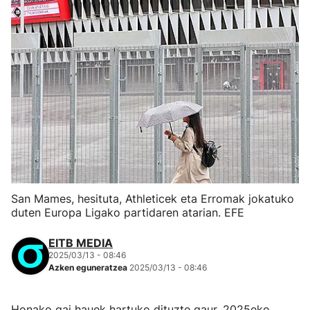
San Mames, hesituta, Athleticek eta Erromak jokatuko
duten Europa Ligako partidaren atarian. EFE
EITB MEDIA
2025/03/13 - 08:46
Azken eguneratzea
2025/03/13 - 08:46
Honako gai hauek hartuko dituzte gaur, 2025eko