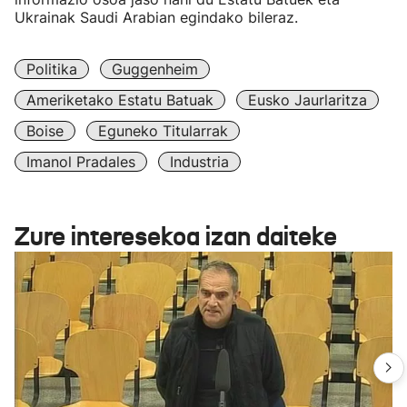
Ukrainak Saudi Arabian egindako bileraz.
Politika
Guggenheim
Ameriketako Estatu Batuak
Eusko Jaurlaritza
Boise
Eguneko Titularrak
Imanol Pradales
Industria
Zure interesekoa izan daiteke