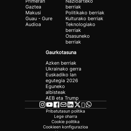
Primeran
Nazioarteko
Gaztea
berriak
Makusi
Politikako berriak
Guau - Gure
Kulturako berriak
Audioa
Teknologiako
berriak
Osasuneko
berriak
Gaurkotasuna
Azken berriak
Ukrainako gerra
Euskadiko lan
egutegia 2026
Eguneko
albisteak
AEB eta Trump
Pribatutasun politika
Lege oharra
Cookie politika
Cookieen konfigurazioa