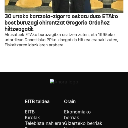
30 urteko kartzela-zigorra eskatu dute ETAko
bost buruzagi ohirentzat Gregorio Ordoñez
hiltzeagatik
Akusatuek ETAko buruzagitza osatzen zuten, eta 1995eko
urtarrilean Donostiako PPko zinegotzia hiltzea erabaki zuten,
Fiskaltzaren idazkiaren arabera.
EITB taldea
Orain
EITB
Ekonomiako
Kirolak
berriak
Telebista nahieran
Gizarteko berriak