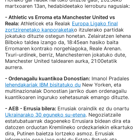
martxoaren 13an, hedabideetako lerroburu nagusiak:
- Athletic vs Erroma eta Manchester United vs
Reala:
Athleticek eta Realak
Europa Ligako final
zortzirenetako kanporaketak
o itzulerako partidak
jokatuko dituzte ostegun honetan. Zelairatzen lehena
Bilboko taldea izango da, 18:45ean hasiko baita
Erromaren kontrako norgehiagoka, Reale Arenan.
Txuri-urdinek, berriz, Manchesterren jokatuko dute,
Manchester United taldearen aurka, 21:00etatik
aurrera.
- Ordenagailu kuantikoa Donostian:
Imanol Pradales
lehendakariak IBM bisitatuko du
New Yorken, eta
multinazionalak Donostian jarriko duen ordenagailu
kuantikoaren inguruko xehetasunak emango dituzte.
- AEB - Errusia bilera:
Errusiak oraindik ez du onartu
Ukrainarako 30 eguneko su-etena
. Negoziatzaile
estatubatuarrak dagoeneko Errusiara bidean dira eta
datozen orduotan Kremlineko ordezkariekin elkartuko
dira, Putinen baietza lortzeko asmoz. Errusiak
informazio osoa jaso nahi du Estatu Batuek eta