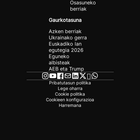
Osasuneko
berriak
Gaurkotasuna
Azken berriak
Ukrainako gerra
Euskadiko lan
egutegia 2026
Eguneko
albisteak
AEB eta Trump
Pribatutasun politika
Lege oharra
Cookie politika
Cookieen konfigurazioa
Harremana