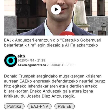
EAJk Anduezari erantzun dio ''Estatuko Gobernuari
belarrietatik tira'' egin diezaiola AHTa azkartzeko
eitb
2025/04/14 - 21:35
Azken eguneratzea
2025/04/14 - 21:33
Donald Trumpek eragindako muga-zergen krisiaren
aurrean EAEko enpresak defendatzeko neurriei buruz
hitz egiteko lehendakariaren eta alderdien arteko
bilera-sortan Eneko Anduezak gaia atera izana
kritikatu du Joseba Diez Antxustegik.
Politika
EAJ-PNV
PSE EE