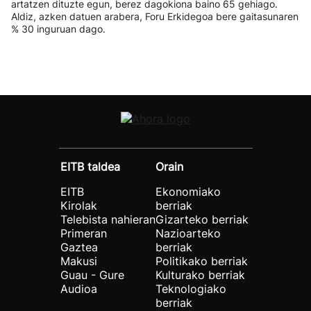
artatzen dituzte egun, berez dagokiona baino 65 gehiago.
Aldiz, azken datuen arabera, Foru Erkidegoa bere gaitasunaren
% 30 inguruan dago.
EITB taldea
Orain
EITB
Ekonomiako
Kirolak
berriak
Telebista nahieran
Gizarteko berriak
Primeran
Nazioarteko
Gaztea
berriak
Makusi
Politikako berriak
Guau - Gure
Kulturako berriak
Audioa
Teknologiako
berriak