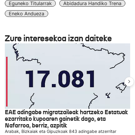
Eguneko Titularrak
Abidadura Handiko Trena
Eneko Andueza
Zure interesekoa izan daiteke
EAE adingabe migratzaileak hartzeko Estatuak
ezarritako kupoaren gainetik dago, eta
Nafarroa, berriz, azpitik
Arabak, Bizkaiak eta Gipuzkoak 843 adingabe atzerritar