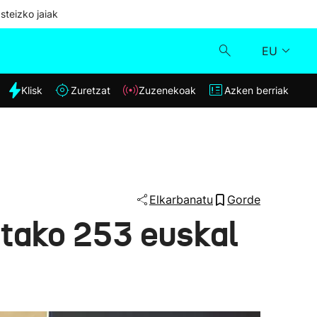
steizko jaiak
EU
dia
Klisk
Zuretzat
Zuzenekoak
Azken berriak
Klisk
Zuzenekoak
Zuretzat
Elkarbanatu
Gorde
tako 253 euskal
Azken berriak