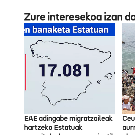
Zure interesekoa izan d
EAE adingabe migratzaileak
Ceu
hartzeko Estatuak
aurr