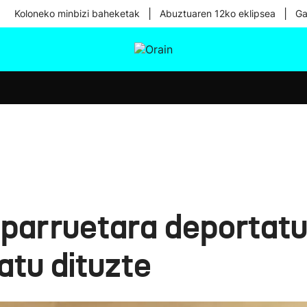
|
|
Koloneko minbizi baheketak
Abuztuaren 12ko eklipsea
Ga
tura
Ikusmiran
Egural
Osasuna
Teknologia
parruetara deportatu
atu dituzte