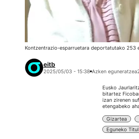
Kontzentrazio-esparruetara deportatutako 253 e
eitb
2025/05/03 - 15:38
Azken eguneratzea
Eusko Jaurlarit
bitartez Ficoba
izan zirenen suf
etengabeko ahal
Gizartea
Eguneko Titul