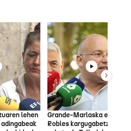
tuaren lehen
Grande-Marlaska eta
 adingabeak
Robles kargugabetzea