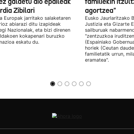
ez galdetu dio epaileak
familiekin itzul
dia Zibilari
agortzea"
tia Europak jarritako salaketaren
Eusko Jaurlaritzako B
ioz abiarazi ditu izapideak
Justizia eta Gizarte
egi Nazionalak, eta bizi direnen
sailburuak nabarmend
ildakoen kokapenari buruzko
"zentzuzkoa iruditze
mazioa eskatu du.
(Espainiako Gobernu
horiek (Ceutan daude
familietatik urrun, mi
eramatea".