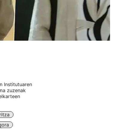
 Institutuaren
tima zuzenak
 elkarteen
ritza
gora