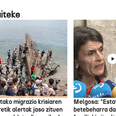
aiteke
tako migrazio krisiaren
Melgosa: "Esta
etik alertak jaso zituen
betebeharra da