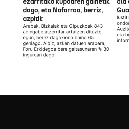
ezarritako kupoaren gainetik
ala 
dago, eta Nafarroa, berriz,
Guar
azpitik
Iusti
ondor
Arabak, Bizkaiak eta Gipuzkoak 843
Auzit
adingabe atzerritar artatzen dituzte
eta h
egun, berez dagokiona baino 65
infor
gehiago. Aldiz, azken datuen arabera,
Foru Erkidegoa bere gaitasunaren % 30
inguruan dago.