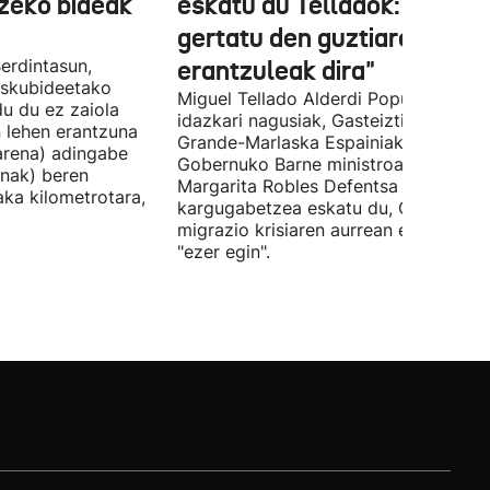
tzeko bideak
eskatu du Telladok: "Ceuta
gertatu den guztiaren
erdintasun,
erantzuleak dira"
 Eskubideetako
Miguel Tellado Alderdi Popularraren
u du ez zaiola
idazkari nagusiak, Gasteiztik, Fernan
n lehen erantzuna
Grande-Marlaska Espainiako
arena) adingabe
Gobernuko Barne ministroa eta
nak) beren
Margarita Robles Defentsa ministroa
laka kilometrotara,
kargugabetzea eskatu du, Ceutako
migrazio krisiaren aurrean ez dutelak
"ezer egin".