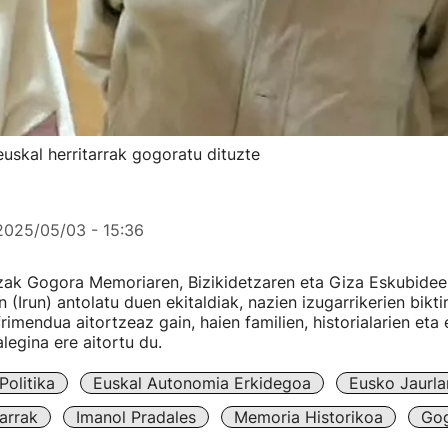
uskal herritarrak gogoratu dituzte
2025/05/03 - 15:36
zak Gogora Memoriaren, Bizikidetzaren eta Giza Eskubideen
n (Irun) antolatu duen ekitaldiak, nazien izugarrikerien bik
rimendua aitortzeaz gain, haien familien, historialarien eta
egina ere aitortu du.
Politika
Euskal Autonomia Erkidegoa
Eusko Jaurla
arrak
Imanol Pradales
Memoria Historikoa
Go