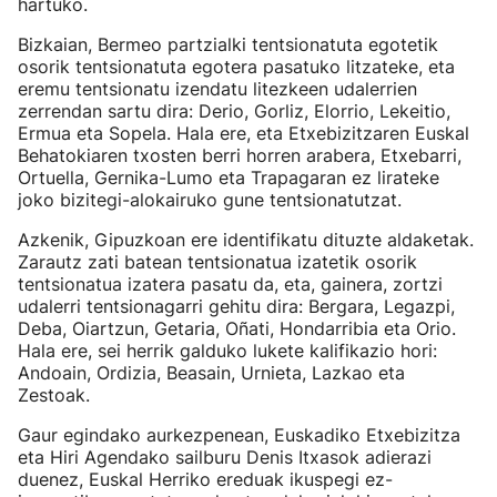
hartuko.
Bizkaian, Bermeo partzialki tentsionatuta egotetik
osorik tentsionatuta egotera pasatuko litzateke, eta
eremu tentsionatu izendatu litezkeen udalerrien
zerrendan sartu dira: Derio, Gorliz, Elorrio, Lekeitio,
Ermua eta Sopela. Hala ere, eta Etxebizitzaren Euskal
Behatokiaren txosten berri horren arabera, Etxebarri,
Ortuella, Gernika-Lumo eta Trapagaran ez lirateke
joko bizitegi-alokairuko gune tentsionatutzat.
Azkenik, Gipuzkoan ere identifikatu dituzte aldaketak.
Zarautz zati batean tentsionatua izatetik osorik
tentsionatua izatera pasatu da, eta, gainera, zortzi
udalerri tentsionagarri gehitu dira: Bergara, Legazpi,
Deba, Oiartzun, Getaria, Oñati, Hondarribia eta Orio.
Hala ere, sei herrik galduko lukete kalifikazio hori:
Andoain, Ordizia, Beasain, Urnieta, Lazkao eta
Zestoak.
Gaur egindako aurkezpenean, Euskadiko Etxebizitza
eta Hiri Agendako sailburu Denis Itxasok adierazi
duenez, Euskal Herriko ereduak ikuspegi ez-