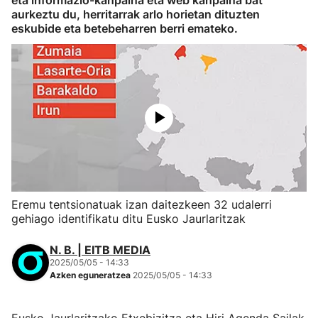
eta informazio-kanpaina eta web kanpaina bat
aurkeztu du, herritarrak arlo horietan dituzten
eskubide eta betebeharren berri emateko.
Eremu tentsionatuak izan daitezkeen 32 udalerri
gehiago identifikatu ditu Eusko Jaurlaritzak
N. B. | EITB MEDIA
2025/05/05 - 14:33
Azken eguneratzea
2025/05/05 - 14:33