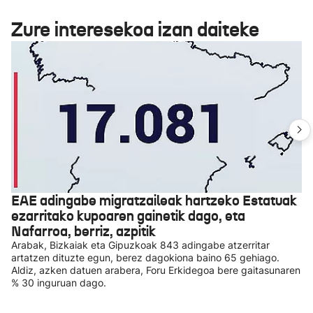
Zure interesekoa izan daiteke
EAE adingabe migratzaileak hartzeko Estatuak
ezarritako kupoaren gainetik dago, eta
Nafarroa, berriz, azpitik
Arabak, Bizkaiak eta Gipuzkoak 843 adingabe atzerritar
artatzen dituzte egun, berez dagokiona baino 65 gehiago.
Aldiz, azken datuen arabera, Foru Erkidegoa bere gaitasunaren
% 30 inguruan dago.