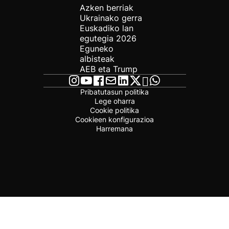
Azken berriak
Ukrainako gerra
Euskadiko lan
egutegia 2026
Eguneko
albisteak
AEB eta Trump
Pribatutasun politika
Lege oharra
Cookie politika
Cookieen konfigurazioa
Harremana