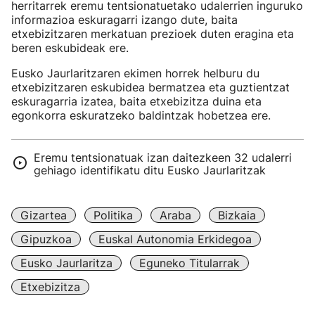
herritarrek eremu tentsionatuetako udalerrien inguruko
informazioa eskuragarri izango dute, baita
etxebizitzaren merkatuan prezioek duten eragina eta
beren eskubideak ere.
Eusko Jaurlaritzaren ekimen horrek helburu du
etxebizitzaren eskubidea bermatzea eta guztientzat
eskuragarria izatea, baita etxebizitza duina eta
egonkorra eskuratzeko baldintzak hobetzea ere.
Eremu tentsionatuak izan daitezkeen 32 udalerri
gehiago identifikatu ditu Eusko Jaurlaritzak
Gizartea
Politika
Araba
Bizkaia
Gipuzkoa
Euskal Autonomia Erkidegoa
Eusko Jaurlaritza
Eguneko Titularrak
Etxebizitza