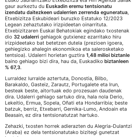
Eusko Jaurlaritzako Etxebizitza eta Hiri Agenda Sailak
gaur aurkeztu du
Euskadin eremu tentsionatu
izendatu daitezkeen udalerrien zerrenda
eguneratua
,
Etxebizitza Eskubideari buruzko Estatuko 12/2023
Legean zehaztutako irizpideetan oinarrituta.
Etxebizitzaren Euskal Behatokiak egindako txostenak
dio
32 udalerri
gehiagok gutxienez ezarritako hiru
irizpideetako bat betetzen dutela (prezioen igoera,
gehiegizko ahalegin ekonomikoa eta salerosketako
tentsioa). Udalerri horietan guztira
1,48 milioi biztanle
baino gehiago bizi dira, hau da, Euskadiko
biztanleen
% 67,3
.
Lurraldez lurralde aztertuta, Donostia, Bilbo,
Barakaldo, Gasteiz, Zarautz, Portugalete eta Irun,
besteak beste, aitortuak edo prozesuan daudenak
dira. Udalerri gehiago sartuko dira, hala nola Derio,
Lekeitio, Ermua, Sopela, Oñati eta Hondarribia; beste
batzuk, berriz, Etxebarri, Gernika-Lumo, Andoain eta
Beasain, ez dira tentsionatutzat hartuko.
Zehazki, txosten horrek adierazten du Alegria-Dulantzi
(Araba) ez dela tentsionatutako bizitegi gunetzat