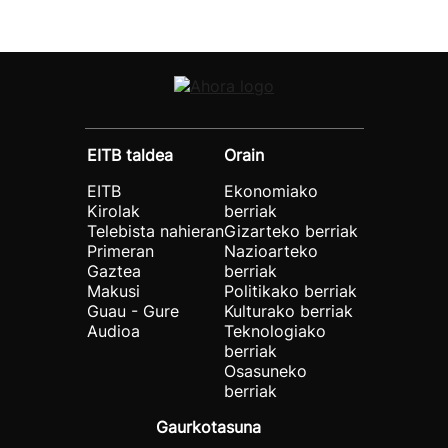
EITB taldea
Orain
EITB
Ekonomiako
Kirolak
berriak
Telebista nahieran
Gizarteko berriak
Primeran
Nazioarteko
Gaztea
berriak
Makusi
Politikako berriak
Guau - Gure
Kulturako berriak
Audioa
Teknologiako
berriak
Osasuneko
berriak
Gaurkotasuna