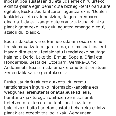
inposatiboa sustatzen du eta udalerriek hiru urteko
ekintza-plana egin behar dute bizitegi-tentsioari aurre
egiteko, Eusko Jaurlaritzaren laguntzarekin. "Udalen
lankidetza, eta ez inposizioa, da gure ereduaren
oinarria. Udalek izango dute erantzukizuna ekintza-
planak garatzeko, eta guk laguntza emango diegu",
azaldu du Itxasok.
Bada aldaketarik ere: Bermeo udalerri osoa eremu
tentsionatua izatera igaroko da, eta hainbat udalerri
izango dira eremu tentsionatu izendatzeko hautagai,
hala nola Derio, Lekeitio, Ermua, Sopela, Oñati eta
Hondarribia. Bestalde, Etxebarri, Gernika-Lumo,
Andoain eta Beasain udalerriak eremu tentsionatuen
zerrendatik kanpo geratuko dira.
Eusko Jaurlaritzak ere aurkeztu du eremu
tentsionatuen inguruko informazio-kanpaina eta
webgunea,
eremutentsionatua.euskadi.eus
,
herritarrak jakitu egon daitezen zein udalerrik
betetzen dituzten eremu tentsionatu izateko
baldintzak, baita horietan sustatu beharreko ekintza-
planak eta etxebizitza-politikak. Webgunean,