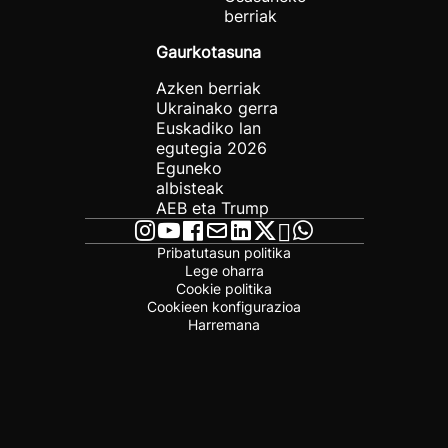
berriak
Gaurkotasuna
Azken berriak
Ukrainako gerra
Euskadiko lan
egutegia 2026
Eguneko
albisteak
AEB eta Trump
Pribatutasun politika
Lege oharra
Cookie politika
Cookieen konfigurazioa
Harremana