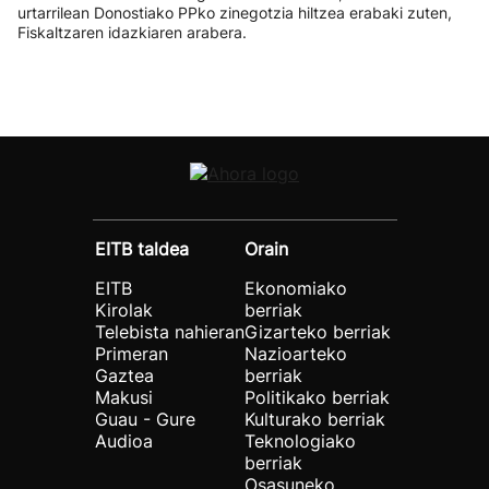
urtarrilean Donostiako PPko zinegotzia hiltzea erabaki zuten,
Fiskaltzaren idazkiaren arabera.
EITB taldea
Orain
EITB
Ekonomiako
Kirolak
berriak
Telebista nahieran
Gizarteko berriak
Primeran
Nazioarteko
Gaztea
berriak
Makusi
Politikako berriak
Guau - Gure
Kulturako berriak
Audioa
Teknologiako
berriak
Osasuneko