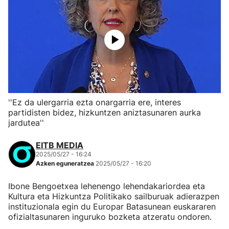
''Ez da ulergarria ezta onargarria ere, interes
partidisten bidez, hizkuntzen aniztasunaren aurka
jardutea''
EITB MEDIA
2025/05/27 - 16:24
Azken eguneratzea
2025/05/27 - 16:20
Ibone Bengoetxea lehenengo lehendakariordea eta
Kultura eta Hizkuntza Politikako sailburuak adierazpen
instituzionala egin du Europar Batasunean euskararen
ofizialtasunaren inguruko bozketa atzeratu ondoren.