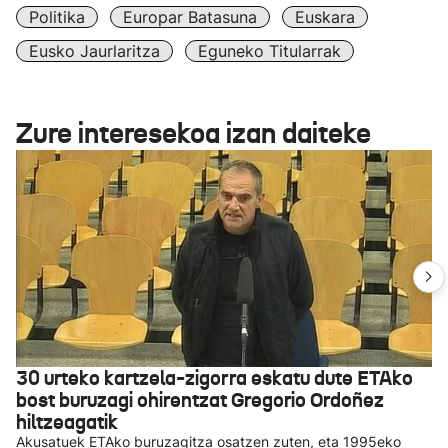
Politika
Europar Batasuna
Euskara
Eusko Jaurlaritza
Eguneko Titularrak
Zure interesekoa izan daiteke
30 urteko kartzela-zigorra eskatu dute ETAko
bost buruzagi ohirentzat Gregorio Ordoñez
hiltzeagatik
Akusatuek ETAko buruzagitza osatzen zuten, eta 1995eko