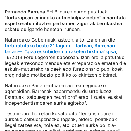
Pernando Barrena
EH Bilduren eurodiputatuak
"
torturapean egindako autoinkulpazioetan" oinarrituta
espetxeratu dituzten pertsonen zigorrak berrikustea
eskatu du igande honetan Iruñean.
Nafarroako Gobernuak, asteon, aitortza eman die
torturatutako beste 21 laguni —tartean, Barrenari
berari—, "giza eskubideen urraketen biktima" gisa
,
16/2019 Foru Legearen babesean. Izan ere, aipatutako
legeak errekonozimendua eta erreparazioa ematen die
eskuin-muturreko taldeek edo funtzionario publikoek
eragindako motibazio politikoko ekintzen biktimei.
Nafarroako Parlamentuaren aurrean egindako
agerraldian, Barrenak nabarmendu du urte luzez
Estatuak "salbuespen neurri oro" erabili zuela "euskal
independentismoaren aurka egiteko".
Testuinguru horretan kokatu ditu "terrorismoaren
aurkako salbuespenezko legeak, alderdi politikoak
ilegalizatzea eta, nola ez, atxilotuen aurka polizia-