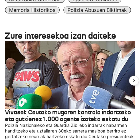
Memoria Historikoa
Polizia Abusuen Biktimak
Zure interesekoa izan daiteke
Vivasek Ceutako mugaren kontrola indartzeko
eta gutxienez 1.000 agente izateko eskatu du
Polizia Nazionaleko eta Guardia Zibileko indarrak nabarmen
handitzeko eta uztailaren 30eko sarrera masiboa berriro ez
gertatzeko neurriak hartzeko eskatu dio Ceutako presidenteak