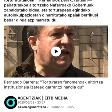
torturatutakoek —Pernandok berak, tartean—
pairatutakoa aitortzeko Nafarroako Gobernuak
zabaldutako bidea, eta torturapean egindako
autoinkulpazioetan oinarritutako epaiak berrikusi
behar direla azpimarratu du.
Pernando Barrena: ''Torturaren fenomenoak aitortza
instituzionala izateak garrantzi handia du''
AGENTZIAK | EITB MEDIA
2025/06/08 - 23:27
Azken eguneratzea
2025/06/08 - 23:27