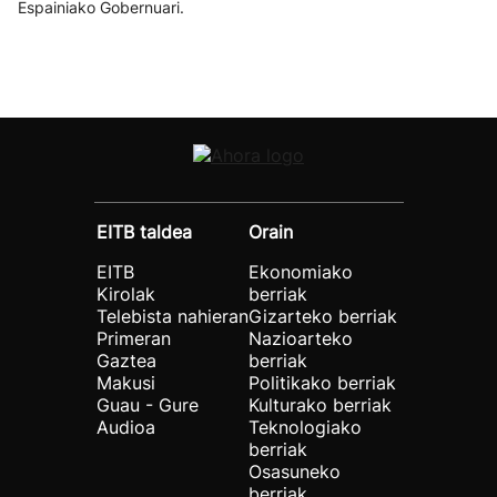
Espainiako Gobernuari.
EITB taldea
Orain
EITB
Ekonomiako
Kirolak
berriak
Telebista nahieran
Gizarteko berriak
Primeran
Nazioarteko
Gaztea
berriak
Makusi
Politikako berriak
Guau - Gure
Kulturako berriak
Audioa
Teknologiako
berriak
Osasuneko
berriak