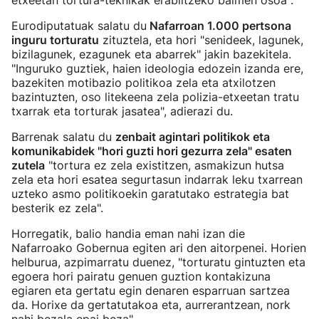
etxeetan tortura-teknikak erabiltzeko baimen osoa".
Eurodiputatuak salatu du
Nafarroan 1.000 pertsona
inguru torturatu
zituztela, eta hori "senideek, lagunek,
bizilagunek, ezagunek eta abarrek" jakin bazekitela.
"Inguruko guztiek, haien ideologia edozein izanda ere,
bazekiten motibazio politikoa zela eta atxilotzen
bazintuzten, oso litekeena zela polizia-etxeetan tratu
txarrak eta torturak jasatea", adierazi du.
Barrenak salatu du
zenbait agintari politikok eta
komunikabidek "hori guzti hori gezurra zela" esaten
zutela
"tortura ez zela existitzen, asmakizun hutsa
zela eta hori esatea segurtasun indarrak leku txarrean
uzteko asmo politikoekin garatutako estrategia bat
besterik ez zela".
Horregatik, balio handia eman nahi izan die
Nafarroako Gobernua egiten ari den aitorpenei. Horien
helburua, azpimarratu duenez, "torturatu gintuzten eta
egoera hori pairatu genuen guztion kontakizuna
egiaren eta gertatu egin denaren esparruan sartzea
da. Horixe da gertatutakoa eta, aurrerantzean, nork