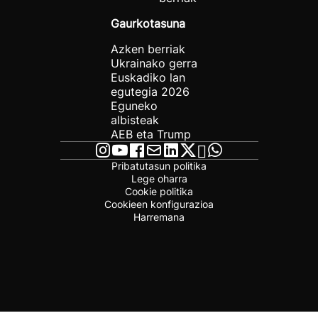
Gaurkotasuna
Azken berriak
Ukrainako gerra
Euskadiko lan
egutegia 2026
Eguneko
albisteak
AEB eta Trump
Pribatutasun politika
Lege oharra
Cookie politika
Cookieen konfigurazioa
Harremana