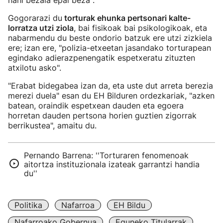
nahi bezala epai beza".
Gogorarazi du
torturak ehunka pertsonari kalte-
lorratza utzi ziola
, bai fisikoak bai psikologikoak, eta
nabarmendu du beste ondorio batzuk ere utzi zizkiela
ere; izan ere, "polizia-etxeetan jasandako torturapean
egindako adierazpenengatik espetxeratu zituzten
atxilotu asko".
"Erabat bidegabea izan da, eta uste dut arreta berezia
merezi duela" esan du EH Bilduren ordezkariak, "azken
batean, oraindik espetxean dauden eta egoera
horretan dauden pertsona horien guztien zigorrak
berrikustea", amaitu du.
Pernando Barrena: ''Torturaren fenomenoak
aitortza instituzionala izateak garrantzi handia
du''
Politika
Nafarroa
EH Bildu
Nafarroako Gobernua
Eguneko Titularrak