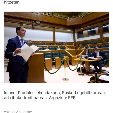
hitzetan.
Imanol Pradales lehendakaria, Eusko Legebiltzarrean,
artxiboko irudi batean. Argazkia: EFE
2025/06/18 - 08:02