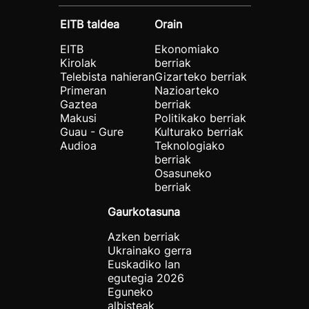
EITB taldea
Orain
EITB
Ekonomiako
Kirolak
berriak
Telebista nahieran
Gizarteko berriak
Primeran
Nazioarteko
Gaztea
berriak
Makusi
Politikako berriak
Guau - Gure
Kulturako berriak
Audioa
Teknologiako
berriak
Osasuneko
berriak
Gaurkotasuna
Azken berriak
Ukrainako gerra
Euskadiko lan
egutegia 2026
Eguneko
albisteak