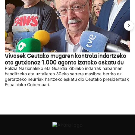
Vivasek Ceutako mugaren kontrola indartzeko
eta gutxienez 1.000 agente izateko eskatu du
Polizia Nazionaleko eta Guardia Zibileko indarrak nabarmen
handitzeko eta uztailaren 30eko sarrera masiboa berriro ez
gertatzeko neurriak hartzeko eskatu dio Ceutako presidenteak
Espainiako Gobernuari.