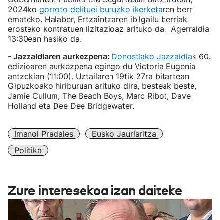
2024ko
gorroto delituei buruzko ikerketa
ren berri
emateko. Halaber, Ertzaintzaren ibilgailu berriak
erosteko kontratuen lizitazioaz arituko da. Agerraldia
13:30ean hasiko da.
- Jazzaldiaren aurkezpena:
Donostiako Jazzaldia
k 60.
edizioaren aurkezpena egingo du Victoria Eugenia
antzokian (11:00). Uztailaren 19tik 27ra bitartean
Gipuzkoako hiriburuan arituko dira, besteak beste,
Jamie Cullum, The Beach Boys, Marc Ribot, Dave
Holland eta Dee Dee Bridgewater.
Imanol Pradales
Eusko Jaurlaritza
Politika
Zure interesekoa izan daiteke