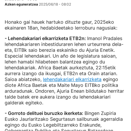
Azken eguneratzea
2025/06/18 - 08:02
Honako gai hauek hartuko dituzte gaur, 2025eko
ekainaren 18an, hedabideetako lerroburu nagusiak:
- Lehendakariari elkarrizketa ETB2n:
Imanol Pradales
lehendakariaren inbestiduraren lehen urteurrena dela-
eta, EITBk saio berezia eskainiko du Ajuria Enetik.
Especial lehendakari. Un año de legislatura saioan,
lehen hamabi hilabeteen balantzea egingo du
lehendakariak. Africa Baetak aurkeztuta, 22:15etik
aurrera izango da ikusgai, ETB2n eta Orain atarian.
Saioa abiatzeko,
lehendakariari elkarrizketa
egingo
diote Africa Baetak eta Maite Mayo EITBko politika
arduradunak. Ondoren, Ajuria Enean bildutako herritar
talde batek ere aukera izango du lehendakariari
galderak egiteko.
- Gorroto delituei buruzko ikerketa:
Bingen Zupiria
Eusko Jaurlaritzako Segurtasun sailburuak agerraldia
egingo du Eusko Legebiltzarreko Erakunde,
Gobernantza Publiko eta Segurtasun Batzordean,