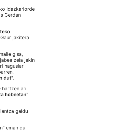
ko idazkariorde
os Cerdan
teko
Gaur jakitera
.
aile gisa,
jabea zela jakin
i nagusiari
arren,
n dut"
.
 hartzen ari
tza hobeetan"
fiantza galdu
an" eman du