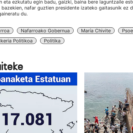
n eta ezkutatu egin badu, gaizki, baina bere laguntzaile es
 bazekien, nafar guztien presidente izateko gaitasunik ez d
gaineratu du.
rroa
Nafarroako Gobernua
María Chivite
Psoe
keria Politikoa
Politika
aiteke