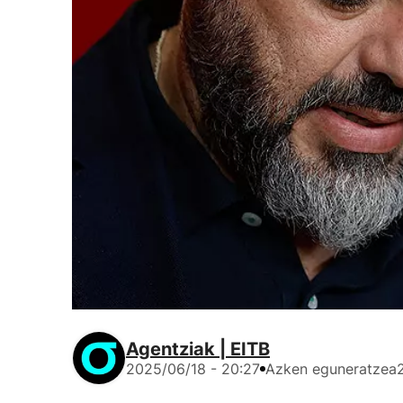
Agentziak | EITB
2025/06/18 - 20:27
Azken eguneratzea