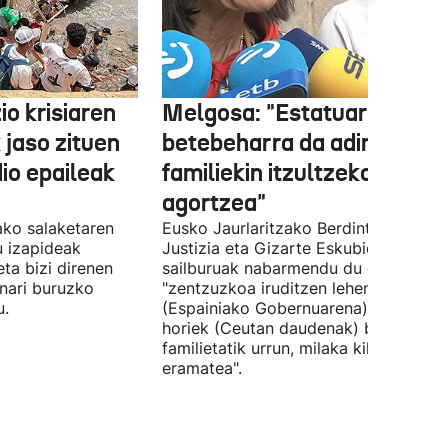
o krisiaren
Melgosa: "Estatuaren lehe
 jaso zituen
betebeharra da adingabea
dio epaileak
familiekin itzultzeko bideak
agortzea"
tako salaketaren
Eusko Jaurlaritzako Berdintasun,
u izapideak
Justizia eta Gizarte Eskubideetako
eta bizi direnen
sailburuak nabarmendu du ez zaiola
nari buruzko
"zentzuzkoa iruditzen lehen erantzun
u.
(Espainiako Gobernuarena) adingabe
horiek (Ceutan daudenak) beren
familietatik urrun, milaka kilometrotar
eramatea".