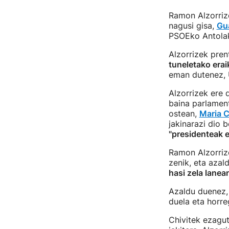
Ramon Alzorrize
nagusi gisa,
Gua
PSOEko Antolak
Alzorrizek pren
tuneletako era
eman dutenez, 
Alzorrizek ere
baina parlament
ostean,
Maria C
jakinarazi dio 
"presidenteak e
Ramon Alzorrize
zenik, eta azal
hasi zela lanea
Azaldu duenez, 
duela eta horre
Chivitek ezagut