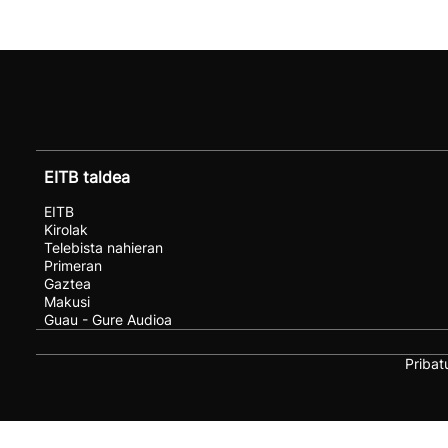
EITB taldea
EITB
Kirolak
Telebista nahieran
Primeran
Gaztea
Makusi
Guau - Gure Audioa
Pribat