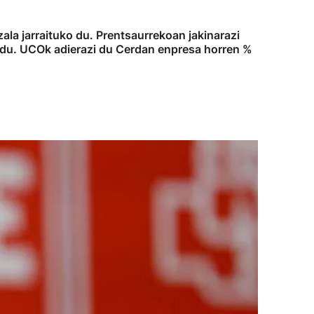
la jarraituko du. Prentsaurrekoan jakinarazi
n du. UCOk adierazi du Cerdan enpresa horren %