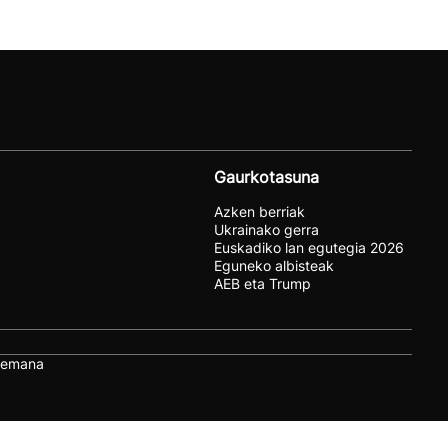
Gaurkotasuna
Azken berriak
Ukrainako gerra
Euskadiko lan egutegia 2026
Eguneko albisteak
AEB eta Trump
remana