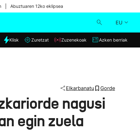
|
n
Abuztuaren 12ko eklipsea
EU
dia
Klisk
Zuretzat
Zuzenekoak
Azken berriak
Klisk
Zuzenekoak
Zuretzat
Elkarbanatu
Gorde
zkariorde nagusi
Azken berriak
an egin zuela