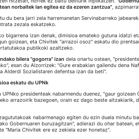
izen hitzetan, horrek ez baitu deliturik inplikatzen.
"Gobernu
ean norbaitek lan egitea ez da ezeren zantzua"
, azpimarra
rtu du bera jarri zela harremanetan Servinabarreko jabearek
trata zezala eskatzeko.
o bigarrena izan denak, dimisioa emateko gutuna idatzi e
n goizean, eta Chivitek "arrazoi osoz" eskatu dio prentsa
rtatutakoa publikoki azaltzeko.
andako bilera "gogorra" izan
dela onartu ostean, "presidente
ako", esan du Alzorrizek: "Gure erabakian gailendu dena Na
 Alderdi Sozialistaren defentsa izan da beti".
isioa eskatu du UPNk
ola UPNko presidenteak nabarmendu duenez, "gaur goizean C
eko arrazoirik bazegoen, orain ez dago beste aitzakiarik, 
ezagututakoak nabarmenago egiten du ezin duela minutu ba
oako Gobernuaren buruzagitzan", adierazi du ohar batean, e
te "Maria Chivitek ere ez zekiela ezer honetaz".