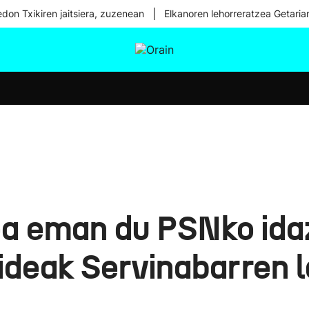
|
don Txikiren jaitsiera, zuzenean
Elkanoren lehorreratzea Getaria
tura
Ikusmiran
Egural
Osasuna
Teknologia
ioa eman du PSNko ida
kideak Servinabarren l