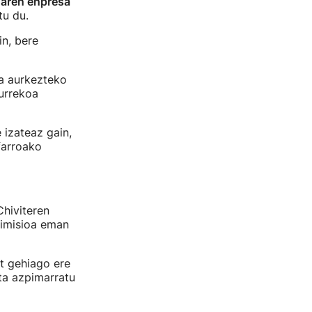
aren enpresa
tu du.
in, bere
ta aurkezteko
urrekoa
 izateaz gain,
farroako
hiviteren
dimisioa eman
t gehiago ere
ta azpimarratu