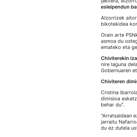
jakitera, Alzorr
esleipendun bat
Alzorrizek aito
bikotekidea kon
Orain arte PSNk
asmoa du ostegu
emateko eta ge
Chiviterekin iz
nire laguna del
Gobernuaren eta
Chiviteren dim
Cristina Ibarr
dimisioa eskatz
behar du".
"Arratsaldean 
jarraitu Nafarr
du ez dutela us