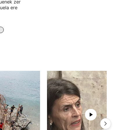
tuenek zer
uela ere