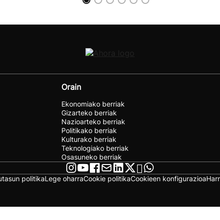
Orain
Ekonomiako berriak
Gizarteko berriak
Nazioarteko berriak
Politikako berriak
Kulturako berriak
Teknologiako berriak
Osasuneko berriak
utasun politika
Lege oharra
Cookie politika
Cookieen konfigurazioa
Har