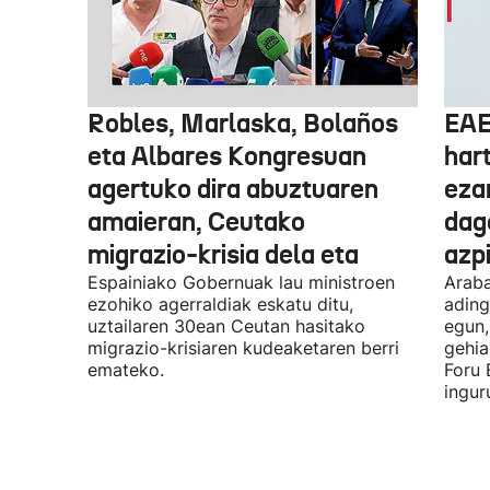
Robles, Marlaska, Bolaños
EAE
eta Albares Kongresuan
har
agertuko dira abuztuaren
eza
amaieran, Ceutako
dago
migrazio-krisia dela eta
azpi
Espainiako Gobernuak lau ministroen
Araba
ezohiko agerraldiak eskatu ditu,
ading
uztailaren 30ean Ceutan hasitako
egun,
migrazio-krisiaren kudeaketaren berri
gehia
emateko.
Foru 
ingur