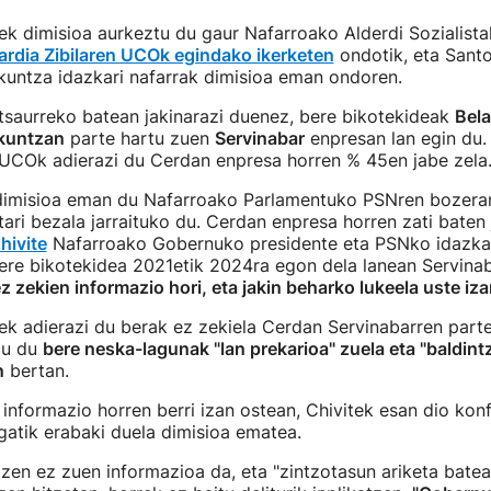
k dimisioa aurkeztu du gaur Nafarroako Alderdi Sozialista
rdia Zibilaren UCOk egindako ikerketen
ondotik, eta Sant
untza idazkari nafarrak dimisioa eman ondoren.
tsaurreko batean jakinarazi duenez, bere bikotekideak
Bela
ikuntzan
parte hartu zuen
Servinabar
enpresan lan egin du. 
UCOk adierazi du Cerdan enpresa horren % 45en jabe zela
 dimisioa eman du Nafarroako Parlamentuko PSNren bozeram
ari bezala jarraituko du. Cerdan enpresa horren zati baten 
hivite
Nafarroako Gobernuko presidente eta PSNko idazkar
bere bikotekidea 2021etik 2024ra egon dela lanean Servinab
z zekien informazio hori, eta jakin beharko lukeela uste iza
k adierazi du berak ez zekiela Cerdan Servinabarren parte
du du
bere neska-lagunak "lan prekarioa" zuela eta "baldin
n
bertan.
informazio horren berri izan ostean, Chivitek esan dio kon
gatik erabaki duela dimisioa ematea.
zen ez zuen informazioa da, eta "zintzotasun ariketa bate