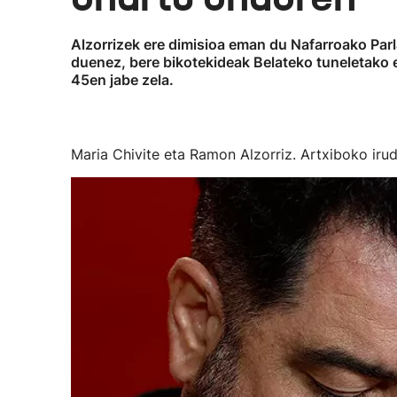
Alzorrizek ere dimisioa eman du Nafarroako Parl
duenez, bere bikotekideak Belateko tuneletako 
45en jabe zela.
Maria Chivite eta Ramon Alzorriz. Artxiboko irud