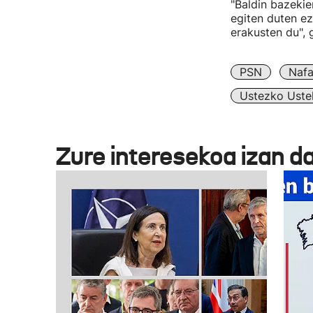
"Baldin bazekie
egiten duten ez
erakusten du", 
PSN
Nafa
Ustezko Ustel
Zure interesekoa izan d