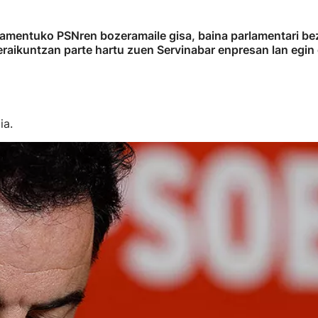
amentuko PSNren bozeramaile gisa, baina parlamentari beza
eraikuntzan parte hartu zuen Servinabar enpresan lan egi
ia.