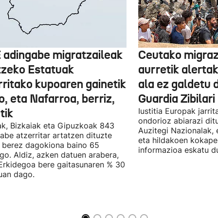
 adingabe migratzaileak
Ceutako migrazi
tzeko Estatuak
aurretik alertak
rritako kupoaren gainetik
ala ez galdetu 
, eta Nafarroa, berriz,
Guardia Zibilari
tik
Iustitia Europak jarri
ondorioz abiarazi dit
k, Bizkaiak eta Gipuzkoak 843
Auzitegi Nazionalak, 
abe atzerritar artatzen dituzte
eta hildakoen kokape
 berez dagokiona baino 65
informazioa eskatu d
go. Aldiz, azken datuen arabera,
Erkidegoa bere gaitasunaren % 30
uan dago.