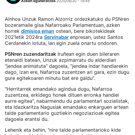
Azken eguneratzea
2025/06/20 - 19:49
Ainhoa Unzuk Ramon Alzorriz ordezkatuko du PSNren
bozeramaile gisa Nafarroako Parlamentuan, azken
horrek
dimisioa eman
ostean, bere bikotekideak
2021etik 2024ra
Servinabar
enpresan, ustez Santos
Cerdanekin lotuta, lan egin zuela onartu ondoren.
PSNren zuzendaritzak
Iruñean egin duen bileraren
etenaldi batean, Unzuk azpimarratu du alderdian
"jendea animatuta" dagoela, "jendea indar handiarekin
dago, izan ere, Nafarroa zuzentzen ari gara, ezin dugu
gure egitekoaren minutu bat ere galdu".
"Herritarrek emandako agindua dugu, Nafarroa
zuzentzea, erkidego honek dituen erronka handiei
aurre egitea", nabarmendu du parlamentari sozialistak,
eta Idazkaritza Nagusiak emandako enkarguen artean
talde parlamentario guztiekin negoziazioak egitea
dagoela erantsi du.
Lehenik eta behin, "nire talde parlamentarioko kide