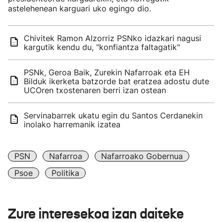
astelehenean karguari uko egingo dio.
Chivitek Ramon Alzorriz PSNko idazkari nagusi
kargutik kendu du, "konfiantza faltagatik"
PSNk, Geroa Baik, Zurekin Nafarroak eta EH
Bilduk ikerketa batzorde bat eratzea adostu dute
UCOren txostenaren berri izan ostean
Servinabarrek ukatu egin du Santos Cerdanekin
inolako harremanik izatea
PSN
Nafarroa
Nafarroako Gobernua
Psoe
Politika
Zure interesekoa izan daiteke