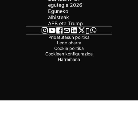
egutegia 2026
Eguneko
albisteak
AEB eta Trump
Pribatutasun politika
Lege oharra
Cookie politika
Cookieen konfigurazioa
Harremana