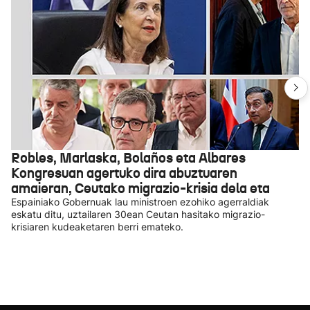
Robles, Marlaska, Bolaños eta Albares
Kongresuan agertuko dira abuztuaren
amaieran, Ceutako migrazio-krisia dela eta
Espainiako Gobernuak lau ministroen ezohiko agerraldiak
eskatu ditu, uztailaren 30ean Ceutan hasitako migrazio-
krisiaren kudeaketaren berri emateko.