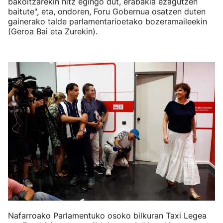
bakoitzarekin hitz egingo dut, erabakia ezagutzen
baitute", eta, ondoren, Foru Gobernua osatzen duten
gainerako talde parlamentarioetako bozeramaileekin
(Geroa Bai eta Zurekin).
Nafarroako Parlamentuko osoko bilkuran Taxi Legea