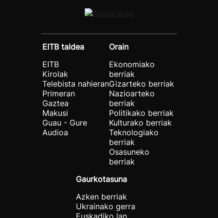
EITB taldea
Orain
EITB
Ekonomiako
Kirolak
berriak
Telebista nahieran
Gizarteko berriak
Primeran
Nazioarteko
Gaztea
berriak
Makusi
Politikako berriak
Guau - Gure
Kulturako berriak
Audioa
Teknologiako
berriak
Osasuneko
berriak
Gaurkotasuna
Azken berriak
Ukrainako gerra
Euskadiko lan