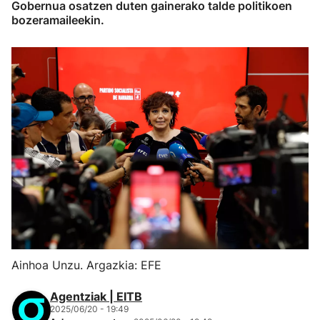
Gobernua osatzen duten gainerako talde politikoen
bozeramaileekin.
Ainhoa Unzu. Argazkia: EFE
Agentziak | EITB
2025/06/20 - 19:49