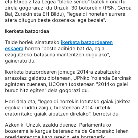
eta Etxebizitza Legea "bloke sendo" batekin onartu
zirela gogorarazi du Unzuk, 30 botorekin (PSN, Geroa
Bai, Zurekin eta EH Bildu), "legealdi honetan aurrera
atera ditugun beste dozenaka lege bezala".
Ikerketa batzordea
Talde horiek sinatutako
ikerketa batzordearen
eskaera
horren "beste adibide bat da, egia
ezagutzeko batasuna mantentzen dugulako",
gaineratu du.
Ikerketa batzordearen jomuga 2014ra zabaltzeko
arrazoiaz galdetu diotenean, UPNko Yolanda Barcinak
agintzen zuenean, UCOren txostenean "2014ko gaiei
buruz hitz egiten" dela gogorazi du.
Hori dela eta, "legealdi horrekin lotutako gaiak jakitea
egokia iruditu zaigu, txostenean 2014. urtetik
eratorritako gaiak aipatzen direlako", berretsi du.
Azkenik, Unzuk azaldu duenez, Parlamentuko
bozeramaile kargua bateraezina da Ganberako lehen
presidenteorde karguarekin, eta horregatik