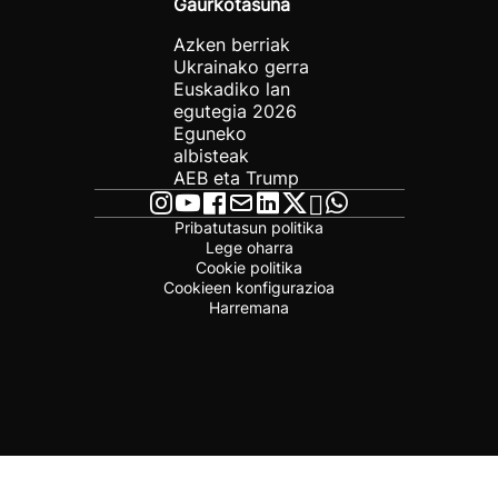
Gaurkotasuna
Azken berriak
Ukrainako gerra
Euskadiko lan
egutegia 2026
Eguneko
albisteak
AEB eta Trump
Pribatutasun politika
Lege oharra
Cookie politika
Cookieen konfigurazioa
Harremana