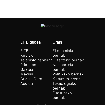
EITB taldea
Orain
EITB
Ekonomiako
Kirolak
berriak
Telebista nahieran
Gizarteko berriak
Primeran
Nazioarteko
Gaztea
berriak
Makusi
Politikako berriak
Guau - Gure
Kulturako berriak
Audioa
Teknologiako
berriak
Osasuneko
berriak