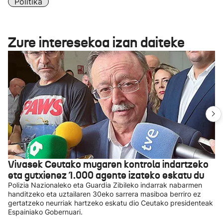
Politika
Zure interesekoa izan daiteke
Vivasek Ceutako mugaren kontrola indartzeko
eta gutxienez 1.000 agente izateko eskatu du
Polizia Nazionaleko eta Guardia Zibileko indarrak nabarmen
handitzeko eta uztailaren 30eko sarrera masiboa berriro ez
gertatzeko neurriak hartzeko eskatu dio Ceutako presidenteak
Espainiako Gobernuari.