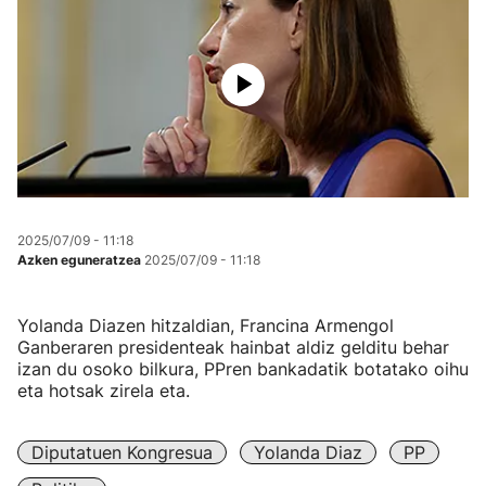
2025/07/09 - 11:18
Azken eguneratzea
2025/07/09 - 11:18
Yolanda Diazen hitzaldian, Francina Armengol
Ganberaren presidenteak hainbat aldiz gelditu behar
izan du osoko bilkura, PPren bankadatik botatako oihu
eta hotsak zirela eta.
Diputatuen Kongresua
Yolanda Diaz
PP