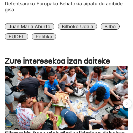
Defentsarako Europako Behatokia aipatu du adibide
gisa.
Juan Maria Aburto
Bilboko Udala
Bilbo
EUDEL
Politika
Zure interesekoa izan daiteke