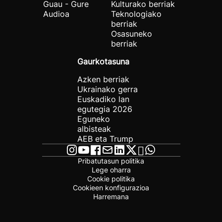
Guau - Gure
Kulturako berriak
Audioa
Teknologiako
berriak
Osasuneko
berriak
Gaurkotasuna
Azken berriak
Ukrainako gerra
Euskadiko lan
egutegia 2026
Eguneko
albisteak
AEB eta Trump
Pribatutasun politika
Lege oharra
Cookie politika
Cookieen konfigurazioa
Harremana