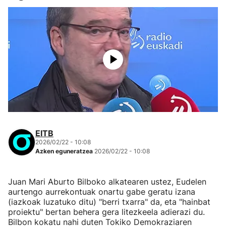
EITB
2026/02/22 - 10:08
Azken eguneratzea
2026/02/22 - 10:08
Juan Mari Aburto Bilboko alkatearen ustez, Eudelen
aurtengo aurrekontuak onartu gabe geratu izana
(iazkoak luzatuko ditu) "berri txarra" da, eta "hainbat
proiektu" bertan behera gera litezkeela adierazi du.
Bilbon kokatu nahi duten Tokiko Demokraziaren