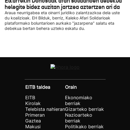
Elkarrekin Donostiak afari solidarioen debekua
helegite bidez auzitan jartzea aztertzen ari da
Araua neurrigabea eta oinarri juridiko zalantzazkoa dela uste
du koalizioak. EH Bilduk, berriz, Kaleko Afari Solidarioak
plataformako boluntarioen aurkako "jazarpena" salatu eta
debekua bertan behera uzteko eskatu du.
EITB taldea
Orain
EITB
Ekonomiako
Kirolak
berriak
Telebista nahieran
Gizarteko berriak
Primeran
Nazioarteko
Gaztea
berriak
Makusi
Politikako berriak