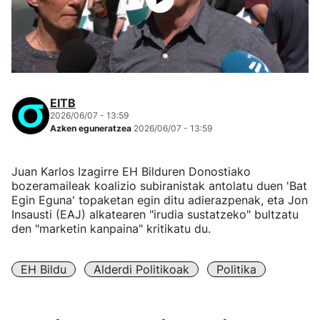
EITB
2026/06/07 - 13:59
Azken eguneratzea
2026/06/07 - 13:59
Juan Karlos Izagirre EH Bilduren Donostiako
bozeramaileak koalizio subiranistak antolatu duen 'Bat
Egin Eguna' topaketan egin ditu adierazpenak, eta Jon
Insausti (EAJ) alkatearen "irudia sustatzeko" bultzatu
den "marketin kanpaina" kritikatu du.
EH Bildu
Alderdi Politikoak
Politika