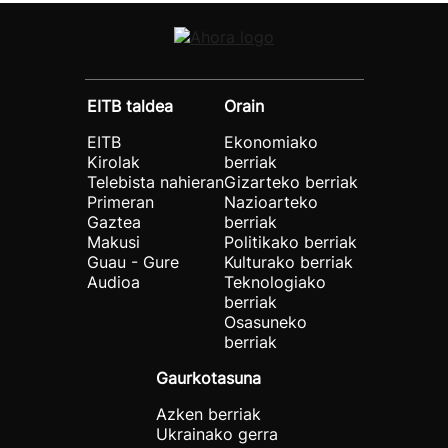
EITB taldea
Orain
EITB
Ekonomiako
Kirolak
berriak
Telebista nahieran
Gizarteko berriak
Primeran
Nazioarteko
Gaztea
berriak
Makusi
Politikako berriak
Guau - Gure
Kulturako berriak
Audioa
Teknologiako
berriak
Osasuneko
berriak
Gaurkotasuna
Azken berriak
Ukrainako gerra