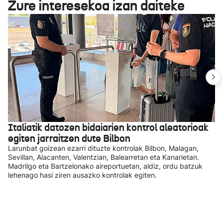
Zure interesekoa izan daiteke
Italiatik datozen bidaiarien kontrol aleatorioak
egiten jarraitzen dute Bilbon
Larunbat goizean ezarri dituzte kontrolak Bilbon, Malagan,
Sevillan, Alacanten, Valentzian, Balearretan eta Kanarietan.
Madrilgo eta Bartzelonako aireportuetan, aldiz, ordu batzuk
lehenago hasi ziren ausazko kontrolak egiten.