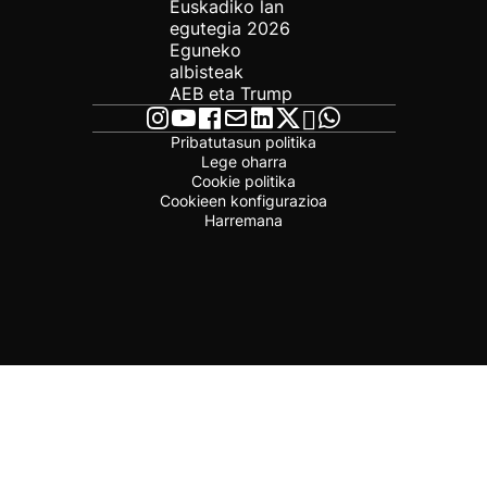
Euskadiko lan
egutegia 2026
Eguneko
albisteak
AEB eta Trump
Pribatutasun politika
Lege oharra
Cookie politika
Cookieen konfigurazioa
Harremana