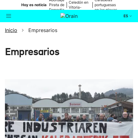
Celedón en
|
|
Hoy es noticia
Pirata de
portuguesas
Vitoria-
Donostia
en las playas
Gasteiz
ES
Inicio
Empresarios
Actualidad
Buscador
Política
Empresarios
Cultura
Ikusmiran
Eguraldia