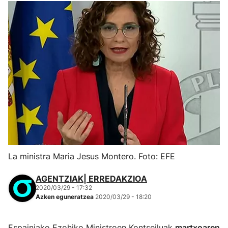
La ministra Maria Jesus Montero. Foto: EFE
AGENTZIAK| ERREDAKZIOA
2020/03/29 - 17:32
Azken eguneratzea
2020/03/29 - 18:20
Espainiako Ezohiko Ministroen Kontseiluak
martxoaren