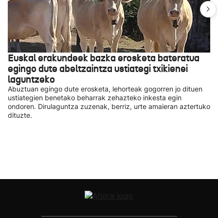
Euskal erakundeek bazka erosketa bateratua
egingo dute abeltzaintza ustiategi txikienei
laguntzeko
Abuztuan egingo dute erosketa, lehorteak gogorren jo dituen
ustiategien benetako beharrak zehazteko inkesta egin
ondoren. Dirulaguntza zuzenak, berriz, urte amaieran aztertuko
dituzte.