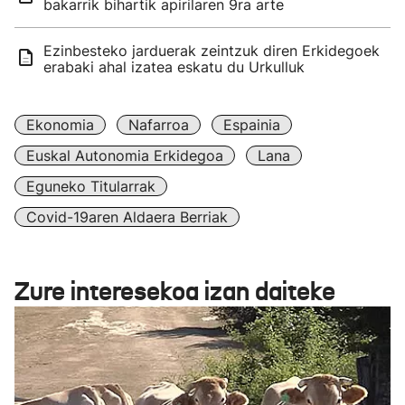
bakarrik bihartik apirilaren 9ra arte
Ezinbesteko jarduerak zeintzuk diren Erkidegoek
erabaki ahal izatea eskatu du Urkulluk
Ekonomia
Nafarroa
Espainia
Euskal Autonomia Erkidegoa
Lana
Eguneko Titularrak
Covid-19aren Aldaera Berriak
Zure interesekoa izan daiteke