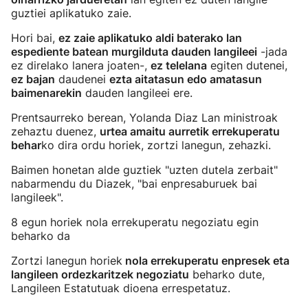
guztiei aplikatuko zaie.
Hori bai,
ez zaie aplikatuko aldi baterako lan
espediente batean murgilduta dauden langileei
-jada
ez direlako lanera joaten-,
ez telelana
egiten dutenei,
ez bajan
daudenei
ezta aitatasun edo amatasun
baimenarekin
dauden langileei ere.
Prentsaurreko berean, Yolanda Diaz Lan ministroak
zehaztu duenez,
urtea amaitu aurretik errekuperatu
behar
ko dira ordu horiek, zortzi lanegun, zehazki.
Baimen honetan alde guztiek "uzten dutela zerbait"
nabarmendu du Diazek, "bai enpresaburuek bai
langileek".
8 egun horiek nola errekuperatu negoziatu egin
beharko da
Zortzi lanegun horiek
nola errekuperatu enpresek eta
langileen ordezkaritzek negoziatu
beharko dute,
Langileen Estatutuak dioena errespetatuz.