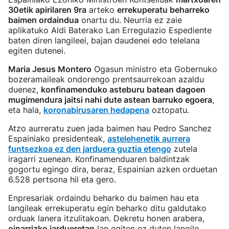
30etik apirilaren 9ra
arteko
errekuperatu beharreko
baimen ordaindua
onartu du. Neurria ez zaie
aplikatuko Aldi Baterako Lan Erregulazio Espediente
baten diren langileei, bajan daudenei edo telelana
egiten dutenei.
Maria Jesus Montero
Ogasun ministro eta Gobernuko
bozeramaileak ondorengo prentsaurrekoan azaldu
duenez,
konfinamenduko asteburu batean dagoen
mugimendura jaitsi nahi dute astean barruko egoera
,
eta hala,
koronabirusaren hedapena
oztopatu.
Atzo aurreratu zuen jada baimen hau Pedro Sanchez
Espainiako presidenteak,
astelehenetik aurrera
funtsezkoa ez den jarduera guztia etengo
zutela
iragarri zuenean. Konfinamenduaren baldintzak
gogortu egingo dira, beraz, Espainian azken orduetan
6.528 pertsona hil eta gero.
Enpresariak ordaindu beharko du baimen hau eta
langileak errekuperatu egin beharko ditu galdutako
orduak lanera itzulitakoan. Dekretu honen arabera,
oinarrizko jardueretan
lan egiten ez duten langile