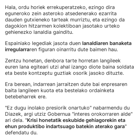
Hala, ordu horiek errekuperatzeko, ezingo dira
eguneroko zein asteroko atsedenerako ezarrita
dauden gutxieneko tarteak murriztu, eta ezingo da
dagokion hitzarmen kolektiboan jasotako urteko
gehienezko lanaldia gainditu.
Espainiako legediak jasota duen
lanaldiaren banaketa
irregularra
ren figuran oinarritu dute baimen hau.
Zentzu honetan, denbora tarte horretan langileek
euren lana egiteari utzi ahal izango diote baina soldata
eta beste kontzeptu guztiak osorik jasoko dituzte.
Era berean, indarrean jarraitzen dute bai enpresaren
baita langileen kuota eta bestelako ordainketa
betebeharrek ere.
"Ez dugu inolako presiorik onartuko" nabarmendu du
Diazek, argi utziz Gobernua "interes orokorraren alde"
ari dela. "
Krisi honetatik eskubide gehiagorekin eta
ehun produktibo indartsuago batekin aterako gara
"
defendatu du.