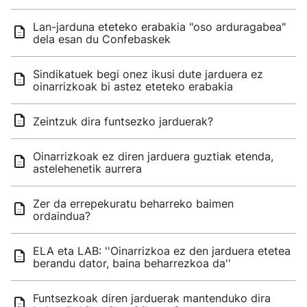
Lan-jarduna eteteko erabakia "oso arduragabea"
dela esan du Confebaskek
Sindikatuek begi onez ikusi dute jarduera ez
oinarrizkoak bi astez eteteko erabakia
Zeintzuk dira funtsezko jarduerak?
Oinarrizkoak ez diren jarduera guztiak etenda,
astelehenetik aurrera
Zer da errepekuratu beharreko baimen
ordaindua?
ELA eta LAB: ''Oinarrizkoa ez den jarduera etetea
berandu dator, baina beharrezkoa da''
Funtsezkoak diren jarduerak mantenduko dira