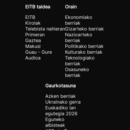
EITB taldea
Orain
EITB
Ekonomiako
Kirolak
berriak
Telebista nahieran
Gizarteko berriak
Primeran
Nazioarteko
Gaztea
berriak
Makusi
Politikako berriak
Guau - Gure
Kulturako berriak
Audioa
Teknologiako
berriak
Osasuneko
berriak
Gaurkotasuna
Azken berriak
Ukrainako gerra
Euskadiko lan
egutegia 2026
Eguneko
albisteak