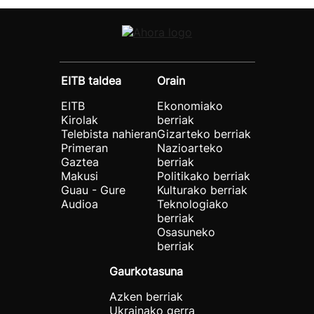
EITB taldea
Orain
EITB
Ekonomiako
Kirolak
berriak
Telebista nahieran
Gizarteko berriak
Primeran
Nazioarteko
Gaztea
berriak
Makusi
Politikako berriak
Guau - Gure
Kulturako berriak
Audioa
Teknologiako
berriak
Osasuneko
berriak
Gaurkotasuna
Azken berriak
Ukrainako gerra