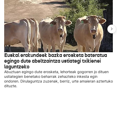
Euskal erakundeek bazka erosketa bateratua
egingo dute abeltzaintza ustiategi txikienei
laguntzeko
Abuztuan egingo dute erosketa, lehorteak gogorren jo dituen
ustiategien benetako beharrak zehazteko inkesta egin
ondoren. Dirulaguntza zuzenak, berriz, urte amaieran aztertuko
dituzte.