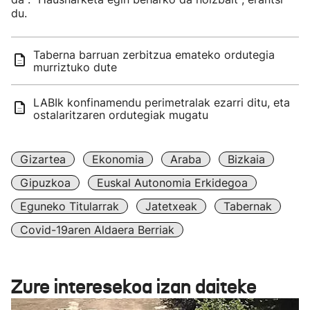
du.
Taberna barruan zerbitzua emateko ordutegia
murriztuko dute
LABIk konfinamendu perimetralak ezarri ditu, eta
ostalaritzaren ordutegiak mugatu
Gizartea
Ekonomia
Araba
Bizkaia
Gipuzkoa
Euskal Autonomia Erkidegoa
Eguneko Titularrak
Jatetxeak
Tabernak
Covid-19aren Aldaera Berriak
Zure interesekoa izan daiteke