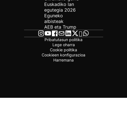
Euskadiko lan
egutegia 2026
Eguneko
albisteak
AEB eta Trump
Pribatutasun politika
Lege oharra
Cookie politika
Cookieen konfigurazioa
Harremana