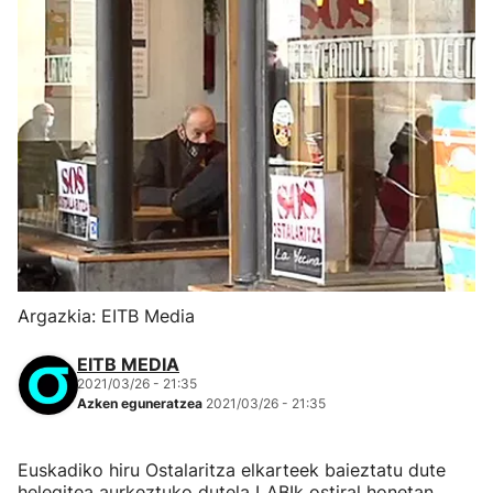
Argazkia: EITB Media
EITB MEDIA
2021/03/26 - 21:35
Azken eguneratzea
2021/03/26 - 21:35
Euskadiko hiru Ostalaritza elkarteek baieztatu dute
helegitea aurkeztuko dutela LABIk ostiral honetan