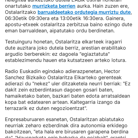
onartutako
murrizketa berrien
aurka. Hain zuzen ere,
Ostalaritzako
barrualdeetako ordutegia murriztu dute
,
06:30etik 09:30era eta 13:00etik 16:30era. Gainera,
apostu-etxeek ostalaritza zerbitzua baino ezingo dute
eman barrualdean, aipatutako ordu berdinetan.
Testuinguru honetan, Ostalaritza elkarteek iragarri
dute auzitara joko dutela berriz, arestian erabilitako
argudio berberekin: ez dagoela "egiaztatuta"
establezimendu hauen eta kutsatzeen arteko lotura.
Radio Euskadin egindako adierazpenetan, Hector
Sanchez Bizkaiko Ostalaritza Elkarteko gerenteak
adierazi du "nekez" uler ditzaketela neurri berriak: "Ez
dakit zein ezberdintasun dagoen gosari baten,
hamaiketako baten, bazkari baten edota arratsaldean
kopa bat edatearen artean. Kaltegarria izango da
terrazarik ez duten negozioentzat".
Enpresaburuaren esanetan, Ostalaritzan abiatutako
neurriak zeharo ezberdinak dira autonomia erkidego
bakoitzean, "eta hala ere birusaren garapena berdina
da". "Hausnarketa egin beharko da noizbait", erantsi