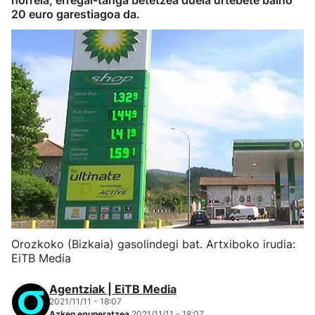
horrela, erregai-tanga betetzea duela urtebete baino
20 euro garestiagoa da.
Orozkoko (Bizkaia) gasolindegi bat. Artxiboko irudia:
EiTB Media
Agentziak | EiTB Media
2021/11/11 - 18:07
Azken eguneratzea
2021/11/11 - 18:07