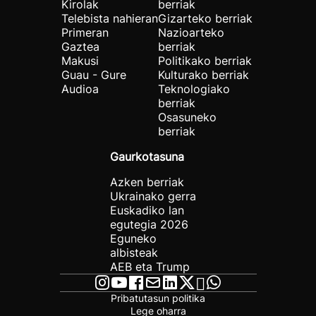
Kirolak
berriak
Telebista nahieran
Gizarteko berriak
Primeran
Nazioarteko
Gaztea
berriak
Makusi
Politikako berriak
Guau - Gure
Kulturako berriak
Audioa
Teknologiako
berriak
Osasuneko
berriak
Gaurkotasuna
Azken berriak
Ukrainako gerra
Euskadiko lan
egutegia 2026
Eguneko
albisteak
AEB eta Trump
Pribatutasun politika
Lege oharra