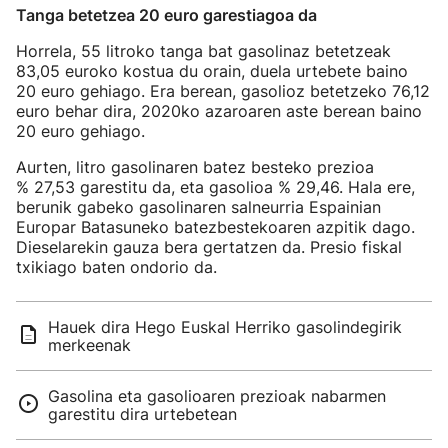
Tanga betetzea 20 euro garestiagoa da
Horrela, 55 litroko tanga bat gasolinaz betetzeak
83,05 euroko kostua du orain, duela urtebete baino
20 euro gehiago. Era berean, gasolioz betetzeko 76,12
euro behar dira, 2020ko azaroaren aste berean baino
20 euro gehiago.
Aurten, litro gasolinaren batez besteko prezioa
% 27,53 garestitu da, eta gasolioa % 29,46. Hala ere,
berunik gabeko gasolinaren salneurria Espainian
Europar Batasuneko batezbestekoaren azpitik dago.
Dieselarekin gauza bera gertatzen da. Presio fiskal
txikiago baten ondorio da.
Hauek dira Hego Euskal Herriko gasolindegirik
merkeenak
Gasolina eta gasolioaren prezioak nabarmen
garestitu dira urtebetean