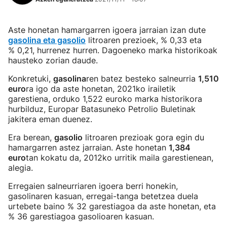
Aste honetan hamargarren igoera jarraian izan dute
gasolina eta gasolio
litroaren prezioek, % 0,33 eta
% 0,21, hurrenez hurren. Dagoeneko marka historikoak
hausteko zorian daude.
Konkretuki,
gasolina
ren batez besteko salneurria
1,510
euro
ra igo da aste honetan, 2021ko irailetik
garestiena, orduko 1,522 euroko marka historikora
hurbilduz, Europar Batasuneko Petrolio Buletinak
jakitera eman duenez.
Era berean,
gasolio
litroaren prezioak gora egin du
hamargarren astez jarraian. Aste honetan
1,384
euro
tan kokatu da, 2012ko urritik maila garestienean,
alegia.
Erregaien salneurriaren igoera berri honekin,
gasolinaren kasuan, erregai-tanga betetzea duela
urtebete baino % 32 garestiagoa da aste honetan, eta
% 36 garestiagoa gasolioaren kasuan.