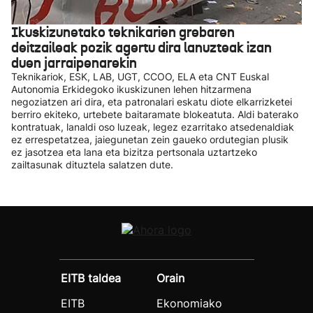
Ikuskizunetako teknikarien grebaren
deitzaileak pozik agertu dira lanuzteak izan
duen jarraipenarekin
Teknikariok, ESK, LAB, UGT, CCOO, ELA eta CNT Euskal
Autonomia Erkidegoko ikuskizunen lehen hitzarmena
negoziatzen ari dira, eta patronalari eskatu diote elkarrizketei
berriro ekiteko, urtebete baitaramate blokeatuta. Aldi baterako
kontratuak, lanaldi oso luzeak, legez ezarritako atsedenaldiak
ez errespetatzea, jaiegunetan zein gaueko ordutegian plusik
ez jasotzea eta lana eta bizitza pertsonala uztartzeko
zailtasunak dituztela salatzen dute.
EITB taldea
Orain
EITB
Ekonomiako