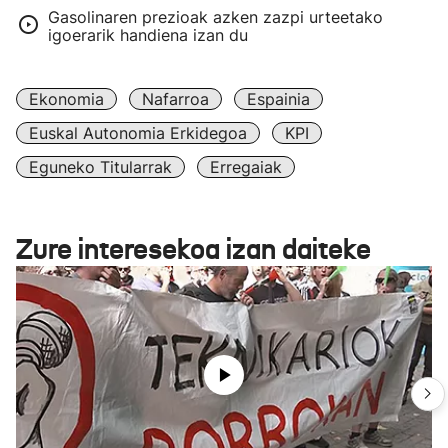
Gasolinaren prezioak azken zazpi urteetako
igoerarik handiena izan du
Ekonomia
Nafarroa
Espainia
Euskal Autonomia Erkidegoa
KPI
Eguneko Titularrak
Erregaiak
Zure interesekoa izan daiteke