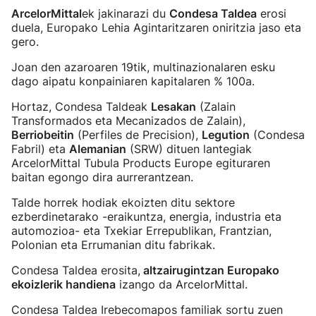
ArcelorMittal
ek jakinarazi du
Condesa Taldea
erosi
duela, Europako Lehia Agintaritzaren oniritzia jaso eta
gero.
Joan den azaroaren 19tik, multinazionalaren esku
dago aipatu konpainiaren kapitalaren % 100a.
Hortaz, Condesa Taldeak
Lesakan
(Zalain
Transformados eta Mecanizados de Zalain),
Berriobeitin
(Perfiles de Precision),
Legution
(Condesa
Fabril) eta
Alemanian
(SRW) dituen lantegiak
ArcelorMittal Tubula Products Europe egituraren
baitan egongo dira aurrerantzean.
Talde horrek hodiak ekoizten ditu sektore
ezberdinetarako -eraikuntza, energia, industria eta
automozioa- eta Txekiar Errepublikan, Frantzian,
Polonian eta Errumanian ditu fabrikak.
Condesa Taldea erosita,
altzairugintzan Europako
ekoizlerik handiena
izango da ArcelorMittal.
Condesa Taldea Irebecomapos familiak sortu zuen