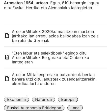
Arrasaten 1954. urtean
. Egun, 610 behargin inguru
ditu Euskal Herriko eta Alemaniako lantegietan.
ArcelorMittalek 2020ko maiatzean martxan
jarritako lan erregulazioa baliogabea izan zela
berretsi du Gorenak
"Eten labur eta selektiboak" egingo ditu
ArcelorMittalek Bergarako eta Olaberriko
lantegietan
Arcelor Mittal enpresako batzordeak bertan
behera utzi ditu lanuzteak zuzendaritzarekin
akordioa lortu ondoren
Ekonomia
Nafarroa
Europa
Euskal Autonomia Erkidegoa
Lana