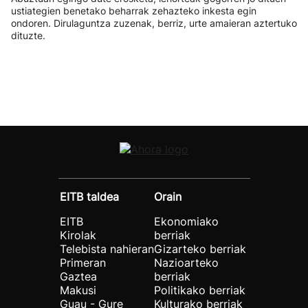
ustiategien benetako beharrak zehazteko inkesta egin
ondoren. Dirulaguntza zuzenak, berriz, urte amaieran aztertuko
dituzte.
EITB taldea
Orain
EITB
Ekonomiako
Kirolak
berriak
Telebista nahieran
Gizarteko berriak
Primeran
Nazioarteko
Gaztea
berriak
Makusi
Politikako berriak
Guau - Gure
Kulturako berriak