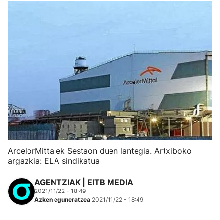
ArcelorMittalek Sestaon duen lantegia. Artxiboko
argazkia: ELA sindikatua
AGENTZIAK | EITB MEDIA
2021/11/22 - 18:49
Azken eguneratzea
2021/11/22 - 18:49