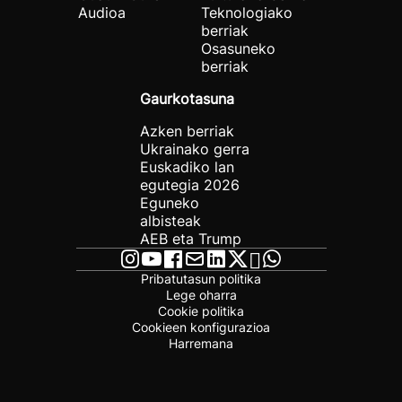
Audioa
Teknologiako
berriak
Osasuneko
berriak
Gaurkotasuna
Azken berriak
Ukrainako gerra
Euskadiko lan
egutegia 2026
Eguneko
albisteak
AEB eta Trump
Pribatutasun politika
Lege oharra
Cookie politika
Cookieen konfigurazioa
Harremana