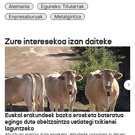
Alemania
Eguneko Titularrak
Enpresaburuak
Metalgintza
Zure interesekoa izan daiteke
Euskal erakundeek bazka erosketa bateratua
egingo dute abeltzaintza ustiategi txikienei
laguntzeko
Abuztuan egingo dute erosketa, lehorteak gogorren jo dituen