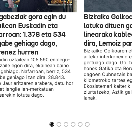
gabeziak gora egin du
Bizkaiko Golkoa
ailean Euskadin eta
lotuko dituen g
arroan: 1.378 eta 534
linearako kable
gabe gehiago dago,
dira, Lemoiz pa
renez hurren
Bizkaiko Golkoaren e
arteko interkonexio e
din uztailean 105.590 enplegu-
gertuago dago. Goi te
zaile egon dira, ekainean baino
honek Gatika eta Bord
 gehiago. Nafarroan, berriz, 534
dagoen Cubnezais ba
be gehiago izan dira, 28.843.
kilometroko tartea eg
 Jaurlaritzaren arabera, datu hori
Ekosistemari kalterik
at langile lan-merkatuan
ziurtatzeko, Aztik ga
earekin lotuta dago.
lanak.