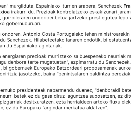
an" murgilduta, Espainiako iturrien arabera, Sanchezek
Fra
txioa
irakurri du. Prezioak kontrolatzeko eskakizunari jaram
, goi-bileraren ondorioei betoa jartzeko prest egotea lepor
ko gobernuburuari.
 ondoren, Antonio Costa Portugaleko lehen ministroarekin
 du Sanchezek. Hilabeteetako lanaren ondotik, bi estatuen
an du Espainiako agintariak.
a energiaren prezioak murrizteko salbuespeneko neurriak ma
ugu denbora tarte mugatuetan", azpimarratu du Sanchezek. 
, bi gobernuek Europako Batzordeari proposamenak aurke
 oniritzia jasotzeko, baina "penintsularen baldintza berezia
ernuko presidenteak nabarmendu duenez, "denboraldi bat
eurri batek ez du gasa diruz laguntzea suposatzen, ez dit
pizgarriak desitxuratzen, ezta herrialdeen arteko fluxu elek
an, ez du Europako "argindar merkatua aldatzen".