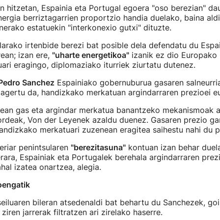
 hitzetan, Espainia eta Portugal egoera "oso berezian" da
ergia berriztagarrien proportzio handia duelako, baina ald
erako estatuekin "interkonexio gutxi" dituzte.
ularako irtenbide berezi bat posible dela defendatu du Esp
ean; izan ere,
"uharte energetikoa"
izanik ez dio Europako
ri eragingo, diplomaziako iturriek ziurtatu dutenez.
Pedro Sanchez
Espainiako gobernuburua gasaren salneurri
 agertu da, handizkako merkatuan argindarraren prezioei e
zean gas eta argindar merkatua banantzeko mekanismoak a
rdeak, Von der Leyenek azaldu duenez. Gasaren prezio gar
handizkako merkatuari zuzenean eragitea saihestu nahi du
eriar penintsularen
"berezitasuna"
kontuan izan behar duel
ilerara, Espainiak eta Portugalek berehala argindarraren pr
hal izatea onartzea, alegia.
ioengatik
iluaren bileran atsedenaldi bat behartu du Sanchezek, goi
ziren jarrerak filtratzen ari zirelako haserre.