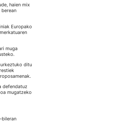
ude, haien mix
i berean
ainiak Europako
 merkatuaren
ari muga
usteko.
urkeztuko ditu
estiek
 proposamenak.
a defendatuz
ezioa mugatzeko
-bileran