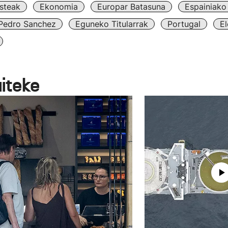
steak
Ekonomia
Europar Batasuna
Espainiako
Pedro Sanchez
Eguneko Titularrak
Portugal
El
aiteke