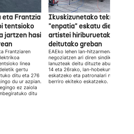
 eta Frantzia
Ikuskizunetako teknikariek
oi tentsioko
"enpatia" eskatu diete
a jartzen hasi
artistei hiriburuetako jaiet
rean
deitutako greban
ta Frantziaren
EAEko lehen lan-hitzarmena
lektrikoa
negoziatzen ari diren sindikatuek
ntsioko linea
lanuzteak deitu dituzte abuztuaren 5,
eletik gertu
14 eta 26rako, lan-hobekuntzak
tuko ditu eta 276
eskatzeko eta patronalari negoziazio
ingo du ur azpian.
berriro ekiteko eskatzeko.
 egingo ez zaiola
inbegiratuko ditu