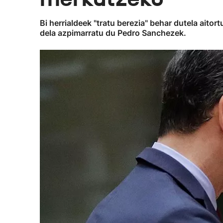
Bi herrialdeek "tratu berezia" behar dutela aito
dela azpimarratu du Pedro Sanchezek.