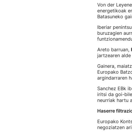
Von der Leyenen
energetikoak en
Batasuneko gain
Iberiar penints
buruzagien aurr
funtzionamendua
Areto barruan,
jartzearen alde
Gainera, maiat
Europako Batzo
argindarraren 
Sanchez EBk ib
iritsi da goi-b
neurriak hartu a
Haserre filtraz
Europako Kontse
negoziatzen ari 