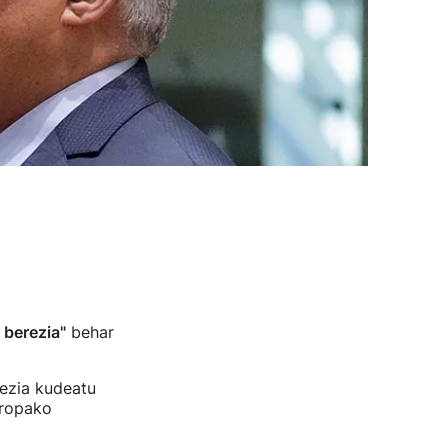
u berezia"
behar
rezia kudeatu
ropako