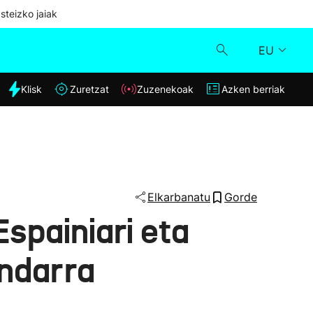
steizko jaiak
EU
dia
Klisk
Zuretzat
Zuzenekoak
Azken berriak
Klisk
Zuzenekoak
Zuretzat
Elkarbanatu
Gorde
spainiari eta
Azken berriak
indarra