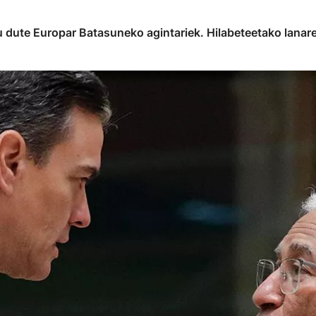
rtu dute Europar Batasuneko agintariek. Hilabeteetako lanar