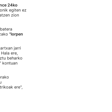
nce 24ko
onik egiten ez
atzen zion
 batera
tzako
"lorpen
rtxan jarri
Hala ere,
ztu beharko
k" kontuan
erako
u
trikoak ere",