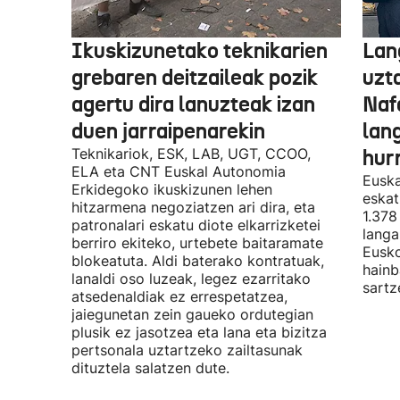
Ikuskizunetako teknikarien
Lan
grebaren deitzaileak pozik
uzt
agertu dira lanuzteak izan
Naf
duen jarraipenarekin
lan
Teknikariok, ESK, LAB, UGT, CCOO,
hur
ELA eta CNT Euskal Autonomia
Euska
Erkidegoko ikuskizunen lehen
eskat
hitzarmena negoziatzen ari dira, eta
1.378
patronalari eskatu diote elkarrizketei
langa
berriro ekiteko, urtebete baitaramate
Eusko
blokeatuta. Aldi baterako kontratuak,
hainb
lanaldi oso luzeak, legez ezarritako
sartz
atsedenaldiak ez errespetatzea,
jaiegunetan zein gaueko ordutegian
plusik ez jasotzea eta lana eta bizitza
pertsonala uztartzeko zailtasunak
dituztela salatzen dute.