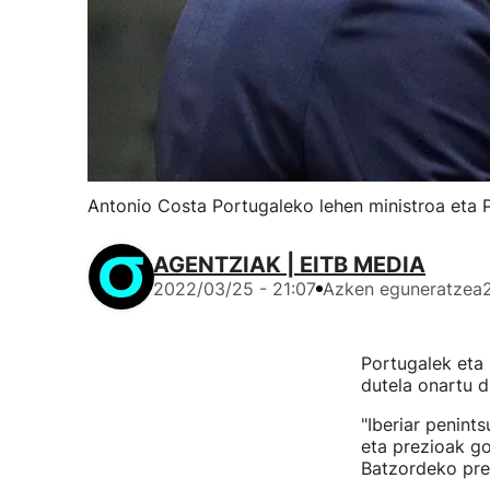
Antonio Costa Portugaleko lehen ministroa eta
AGENTZIAK | EITB MEDIA
2022/03/25 - 21:07
Azken eguneratzea
Portugalek eta
dutela onartu d
"Iberiar penint
eta prezioak go
Batzordeko pre