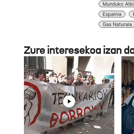
Munduko Albi
Espainia
Gas Naturala
Zure interesekoa izan d