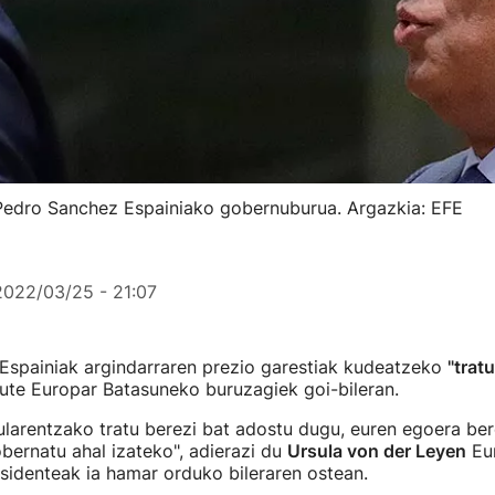
 Pedro Sanchez Espainiako gobernuburua. Argazkia: EFE
2022/03/25 - 21:07
 Espainiak argindarraren prezio garestiak kudeatzeko
"trat
ute Europar Batasuneko buruzagiek goi-bileran.
sularentzako tratu berezi bat adostu dugu, euren egoera be
bernatu ahal izateko", adierazi du
Ursula von der Leyen
Eu
sidenteak ia hamar orduko bileraren ostean.