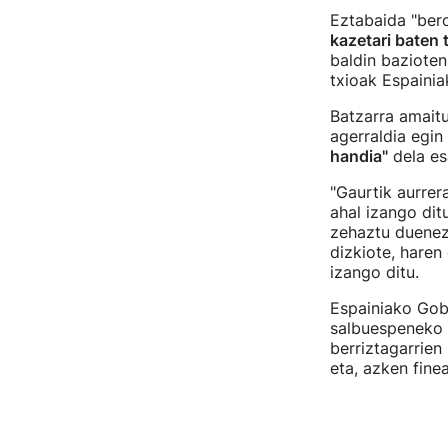
Eztabaida "bero
kazetari baten 
baldin bazioten
txioak Espainia
Batzarra amaitu
agerraldia egin
handia"
dela es
"Gaurtik aurrer
ahal izango dit
zehaztu duenez
dizkiote, haren
izango ditu.
Espainiako Gob
salbuespeneko n
berriztagarrien 
eta, azken fine