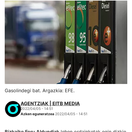
Gasolindegi bat. Argazkia: EFE.
AGENTZIAK | EITB MEDIA
2022/04/05 - 14:51
Azken eguneratzea
2022/04/05 - 14:51
Bizkaiko Foru Aldundiak
lehen ordainketak egin dizkie