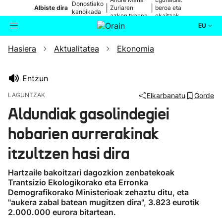
Donostiako
|
|
Albiste dira
Zuriaren
beroa eta
kanoikada
azken txanpa
ekaitzak
EU
Hasiera
Aktualitatea
Ekonomia
Aktualitatea
Bilatzailea
Politika
Entzun
LAGUNTZAK
Elkarbanatu
Gorde
Kultura
Aldundiak gasolindegiei
hobarien aurrerakinak
Ikusmiran
itzultzen hasi dira
Eguraldia
Hartzaile bakoitzari dagozkion zenbatekoak
Trantsizio Ekologikorako eta Erronka
Demografikorako Ministerioak zehaztu ditu, eta
"aukera zabal batean mugitzen dira", 3.823 eurotik
2.000.000 eurora bitartean.