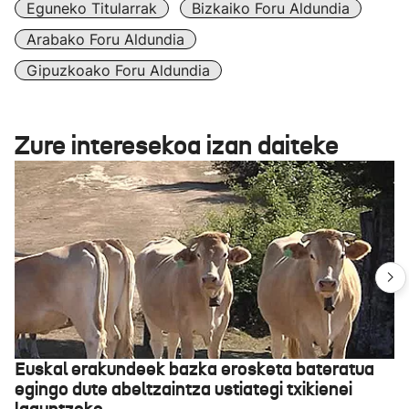
Eguneko Titularrak
Bizkaiko Foru Aldundia
Arabako Foru Aldundia
Gipuzkoako Foru Aldundia
Zure interesekoa izan daiteke
Euskal erakundeek bazka erosketa bateratua
egingo dute abeltzaintza ustiategi txikienei