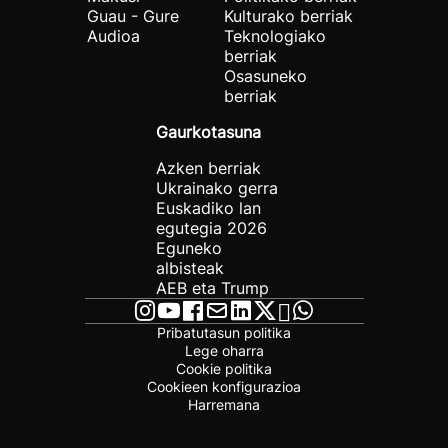
Guau - Gure
Kulturako berriak
Audioa
Teknologiako
berriak
Osasuneko
berriak
Gaurkotasuna
Azken berriak
Ukrainako gerra
Euskadiko lan
egutegia 2026
Eguneko
albisteak
AEB eta Trump
Pribatutasun politika
Lege oharra
Cookie politika
Cookieen konfigurazioa
Harremana