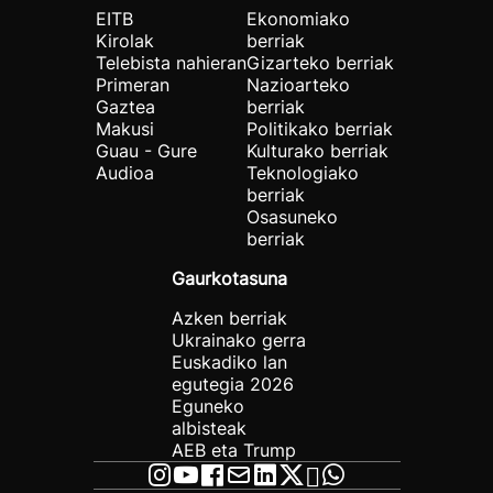
EITB
Ekonomiako
Kirolak
berriak
Telebista nahieran
Gizarteko berriak
Primeran
Nazioarteko
Gaztea
berriak
Makusi
Politikako berriak
Guau - Gure
Kulturako berriak
Audioa
Teknologiako
berriak
Osasuneko
berriak
Gaurkotasuna
Azken berriak
Ukrainako gerra
Euskadiko lan
egutegia 2026
Eguneko
albisteak
AEB eta Trump