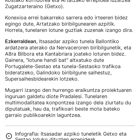
Kostako korridorea eta Artatzako errepidea luzatzea
Zugatzarteraino (Getxo).
Konexioa errei bakarreko sarrera edo irteeren bidez
egingo dute, Artatzako biribilgunearen azpitik.
Horrela, tunelaren lotune guztiak zuzenak izango dira.
Ezkerraldean
, Itsasadar azpiko tunela Ballontiko
ardatzera aterako da Nervaceroren biribilgunetik, eta
A8ra Bilbora eta Kantabriara joateko loturen bidez.
Gainera, "lotune handi bat" altxatuko dute
Portugalete-Sestao eta tunela-Sestaoko trafikoa
bideratzeko, Galindoko biribilgune saihestuz,
Supersaihesbidearekin lotzeko.
Mugarri izango den hurrengo eraikuntza proiektuaren
inguruan galdetu diote Pradalesi. Tunelaren
multimodalitatea konpontzea izango dela ziurtatu du
diputatuak, hau da, trafikoari beste mota bateko
garraio publikoarekin laguntzea.
Infografia: Itsasadar azpiko tuneletik Getxo eta
Sestao lotuko dituzten errepideak