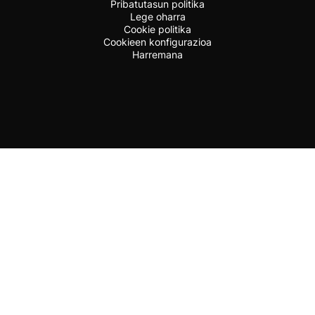
Pribatutasun politika
Lege oharra
Cookie politika
Cookieen konfigurazioa
Harremana