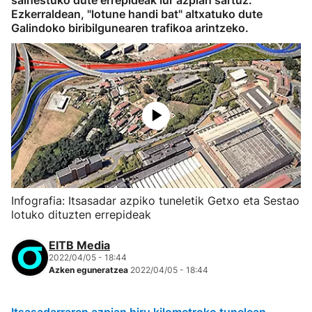
saihestuko dute errepideak lur azpian sartuz.
Ezkerraldean, "lotune handi bat" altxatuko dute
Galindoko biribilgunearen trafikoa arintzeko.
Infografia: Itsasadar azpiko tuneletik Getxo eta Sestao
lotuko dituzten errepideak
EITB Media
2022/04/05 - 18:44
Azken eguneratzea
2022/04/05 - 18:44