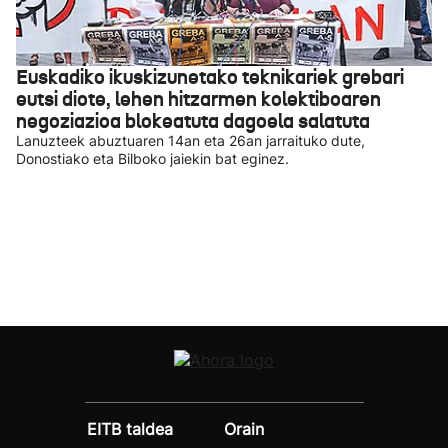
Euskadiko ikuskizunetako teknikariek grebari
eutsi diote, lehen hitzarmen kolektiboaren
negoziazioa blokeatuta dagoela salatuta
Lanuzteek abuztuaren 14an eta 26an jarraituko dute,
Donostiako eta Bilboko jaiekin bat eginez.
EITB taldea
Orain