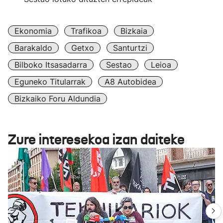
Ekonomia
Trafikoa
Bizkaia
Barakaldo
Getxo
Santurtzi
Bilboko Itsasadarra
Sestao
Leioa
Eguneko Titularrak
A8 Autobidea
Bizkaiko Foru Aldundia
Zure interesekoa izan daiteke