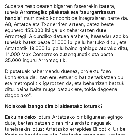
Supersaihesbidearen bigarren fasearekin batera,
tunela
Arrontegiko pilaketak eta "zaurgarritasun
handia"
murrizteko konponbide integralaren parte da.
A8, Artatza eta Txorierriren artean, batez beste
egunero 155.000 ibilgailuk zeharkatzen dute
Arrontegi. Aldundiko datuen arabera, Itsasadar azpiko
tunelak batez beste 51.000 ibilgailu hartuko ditu , eta
Artatzatik 18.000 ibilgailu baino gehiago aterako ditu,
14.000 Max Centerreko zuzengunetik eta beste
35.000 inguru Arrontegitik.
Diputatuak nabarmendu duenez, proiektu "oso
konplexua da; izan ere, estuario bat zeharkatzen du,
eta metropolitik igarotzen da, eta beharrizan batzuk
ditu, baina baita muga batzuk ere, tokia dagoena
dagoelako".
Nolakoak izango dira bi aldeetako loturak?
Eskuinaldeko
lotura Artatzako biribilgunean egingo
dute, bertan batzen diren hiru ardatz nagusiak
tunelarekin lotuz: Artatzako errepidea Bilbotik, Uribe