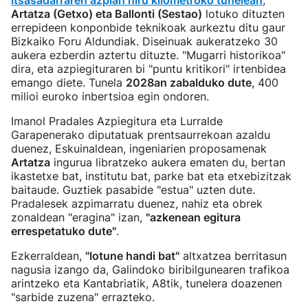
Itsasadarraren azpian hiru kilometroko tunelean
,
Artatza (Getxo) eta Ballonti (Sestao)
lotuko dituzten
errepideen konponbide teknikoak aurkeztu ditu gaur
Bizkaiko Foru Aldundiak. Diseinuak aukeratzeko 30
aukera ezberdin aztertu dituzte. "Mugarri historikoa"
dira, eta azpiegituraren bi "puntu kritikori" irtenbidea
emango diete. Tunela
2028an zabalduko dute
, 400
milioi euroko inbertsioa egin ondoren.
Imanol Pradales Azpiegitura eta Lurralde
Garapenerako diputatuak prentsaurrekoan azaldu
duenez, Eskuinaldean, ingeniarien proposamenak
Artatza
ingurua libratzeko aukera ematen du, bertan
ikastetxe bat, institutu bat, parke bat eta etxebizitzak
baitaude. Guztiek pasabide "estua" uzten dute.
Pradalesek azpimarratu duenez, nahiz eta obrek
zonaldean "eragina" izan,
"azkenean egitura
errespetatuko dute"
.
Ezkerraldean,
"lotune handi bat"
altxatzea berritasun
nagusia izango da, Galindoko biribilgunearen trafikoa
arintzeko eta Kantabriatik, A8tik, tunelera doazenen
"sarbide zuzena" errazteko.