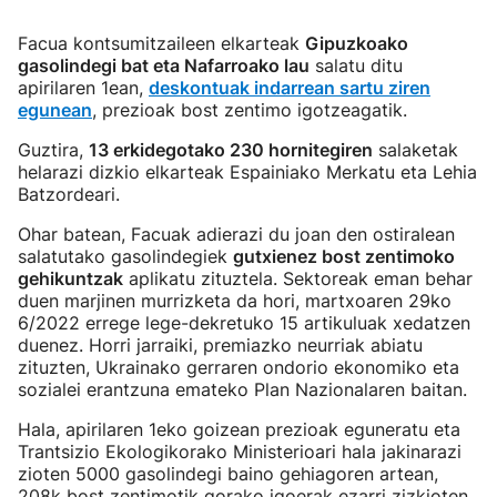
Facua kontsumitzaileen elkarteak
Gipuzkoako
gasolindegi bat eta Nafarroako lau
salatu ditu
apirilaren 1ean,
deskontuak indarrean sartu ziren
egunean
, prezioak bost zentimo igotzeagatik.
Guztira,
13 erkidegotako 230 hornitegiren
salaketak
helarazi dizkio elkarteak Espainiako Merkatu eta Lehia
Batzordeari.
Ohar batean, Facuak adierazi du joan den ostiralean
salatutako gasolindegiek
gutxienez bost zentimoko
gehikuntzak
aplikatu zituztela. Sektoreak eman behar
duen marjinen murrizketa da hori, martxoaren 29ko
6/2022 errege lege-dekretuko 15 artikuluak xedatzen
duenez. Horri jarraiki, premiazko neurriak abiatu
zituzten, Ukrainako gerraren ondorio ekonomiko eta
sozialei erantzuna emateko Plan Nazionalaren baitan.
Hala, apirilaren 1eko goizean prezioak eguneratu eta
Trantsizio Ekologikorako Ministerioari hala jakinarazi
zioten 5000 gasolindegi baino gehiagoren artean,
208k bost zentimotik gorako igoerak ezarri zizkioten