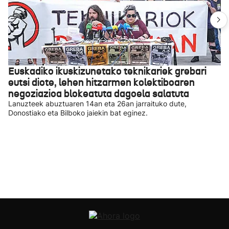
Euskadiko ikuskizunetako teknikariek grebari
eutsi diote, lehen hitzarmen kolektiboaren
negoziazioa blokeatuta dagoela salatuta
Lanuzteek abuztuaren 14an eta 26an jarraituko dute,
Donostiako eta Bilboko jaiekin bat eginez.