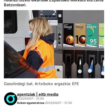
helarazi dizkio elkarteak Espainiako Merkatu eta Lehia
Batzordeari.
Gasolindegi bat. Artxiboko argazkia: EFE
agentziak | eitb media
2022/04/07 - 21:34
Azken eguneratzea
2022/04/07 - 21:30