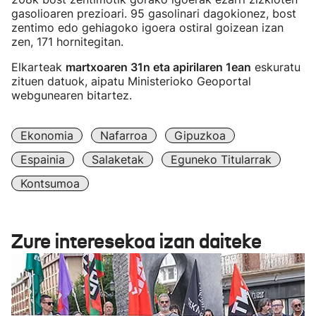
gasolioaren prezioari. 95 gasolinari dagokionez, bost
zentimo edo gehiagoko igoera ostiral goizean izan
zen, 171 hornitegitan.
Elkarteak
martxoaren 31n eta apirilaren 1ean
eskuratu
zituen datuok, aipatu Ministerioko Geoportal
webgunearen bitartez.
Ekonomia
Nafarroa
Gipuzkoa
Espainia
Salaketak
Eguneko Titularrak
Kontsumoa
Zure interesekoa izan daiteke