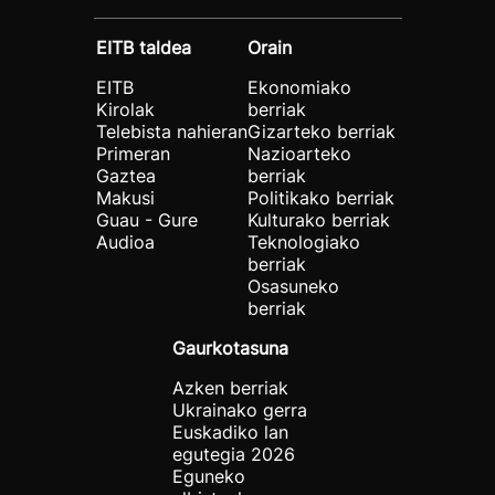
EITB taldea
Orain
EITB
Ekonomiako
Kirolak
berriak
Telebista nahieran
Gizarteko berriak
Primeran
Nazioarteko
Gaztea
berriak
Makusi
Politikako berriak
Guau - Gure
Kulturako berriak
Audioa
Teknologiako
berriak
Osasuneko
berriak
Gaurkotasuna
Azken berriak
Ukrainako gerra
Euskadiko lan
egutegia 2026
Eguneko