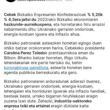
Cebek
Bizkaiko Enpresarien Konfederazioak
% 5,2tik
% 4,5era jaitsi du
2022rako Bizkaiko ekonomiaren
hazkunde-aurreikuspena
, eta horretarako hiru arrazoi
nabarmendu ditu: Ukrainako gerraren ondorioak,
energia-kostuen igoera eta inflazio altua.
Bizkaiko patronalak asteazken honetan egingo duen
ohiko batzar orokorraren harira, Cebekeko presidente
Carolina Perez Toledo
k prentsaurrekoa eman du
Bilbon. Biharko batzar horretan, Iñigo Urkullu
lehendakariak ere parte hartuko du, behin
koronabirusa gaindituta
, astearte honetan bere
agenda publikoa berreskuratu eta gero.
Bizkaiko patronalaren arduradunak adierazi duenez,
Ukrainako gerraren ondorioek, energia-kostuen,
lehengaien eta horniduren igoerak eta inflazio handiak,
besteak beste, urteko bigarren hiruhilekoan eragin
zuzena izan dute. Zehazki,
industria-sektoreko
enpresa txiki eta ertainei
eragin dizkiete kalte