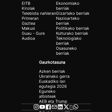
EITB
Ekonomiako
Kirolak
berriak
Telebista nahieran
Gizarteko berriak
Primeran
Nazioarteko
Gaztea
berriak
Makusi
Politikako berriak
Guau - Gure
Kulturako berriak
Audioa
Teknologiako
berriak
Osasuneko
berriak
Gaurkotasuna
Azken berriak
Ukrainako gerra
Euskadiko lan
egutegia 2026
Eguneko
albisteak
AEB eta Trump