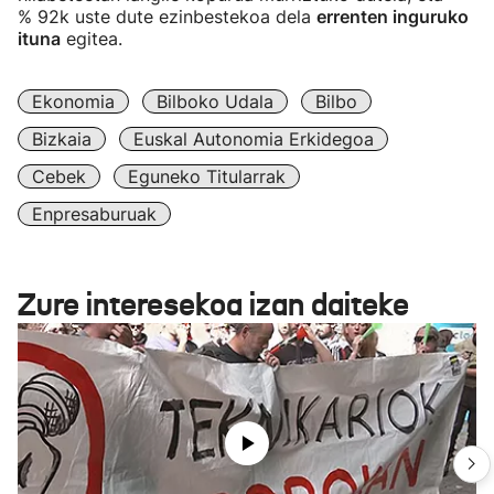
% 92k uste dute ezinbestekoa dela
errenten inguruko
ituna
egitea.
Ekonomia
Bilboko Udala
Bilbo
Bizkaia
Euskal Autonomia Erkidegoa
Cebek
Eguneko Titularrak
Enpresaburuak
Zure interesekoa izan daiteke