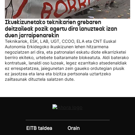
Ikuskizunetako teknikarien grebaren
deitzaileak pozik agertu dira lanuzteak izan
duen jarraipenarekin
Teknikariok, ESK, LAB, UGT, CCOO, ELA eta CNT Euskal
Autonomia Erkidegoko ikuskizunen lehen hitzarmena
negoziatzen ari dira, eta patronalari eskatu diote elkarrizketei
berriro ekiteko, urtebete baitaramate blokeatuta. Aldi baterako
kontratuak, lanaldi oso luzeak, legez ezarritako atsedenaldiak
ez errespetatzea, jaiegunetan zein gaueko ordutegian plusik
ez jasotzea eta lana eta bizitza pertsonala uztartzeko
zailtasunak dituztela salatzen dute.
EITB taldea
Orain