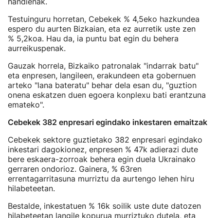
handienak.
Testuinguru horretan, Cebekek % 4,5eko hazkundea
espero du aurten Bizkaian, eta ez aurretik uste zen
% 5,2koa. Hau da, ia puntu bat egin du behera
aurreikuspenak.
Gauzak horrela, Bizkaiko patronalak "indarrak batu"
eta enpresen, langileen, erakundeen eta gobernuen
arteko "lana bateratu" behar dela esan du, "guztion
onena eskatzen duen egoera konplexu bati erantzuna
emateko".
Cebekek 382 enpresari egindako inkestaren emaitzak
Cebekek sektore guztietako 382 enpresari egindako
inkestari dagokionez, enpresen % 47k adierazi dute
bere eskaera-zorroak behera egin duela Ukrainako
gerraren ondorioz. Gainera, % 63ren
errentagarritasuna murriztu da aurtengo lehen hiru
hilabeteetan.
Bestalde, inkestatuen % 16k soilik uste dute datozen
hilabeteetan langile kopurua murriztuko dutela, eta