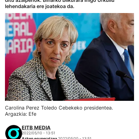
ditu azalpenok. Biharko bilkurara Iñigo Urkullu
lehendakaria ere joatekoa da.
Carolina Perez Toledo Cebekeko presidentea.
Argazkia: Efe
EITB MEDIA
2022/05/10 - 13:51
Azken eguneratzea
2022/05/10 - 13:51