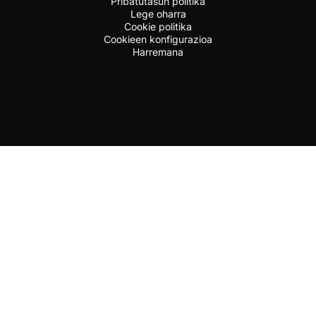
Pribatutasun politika
Lege oharra
Cookie politika
Cookieen konfigurazioa
Harremana