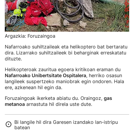
Argazkia: Foruzaingoa
Nafarroako suhiltzaileak eta helikoptero bat bertaratu
dira. Lizarrako suhiltzaileek bi beharginak erreskatatu
dituzte.
Helikopteroak zauritua egoera kritikoan eraman du
Nafarroako Unibertsitate Ospitalera
, herriko osasun
langileek suspertzeko maniobrak egin ondoren. Hala
ere, azkenean hil egin da.
Foruzaingoak ikerketa abiatu du. Oraingoz,
gas
metanoa
arnastuta hil direla uste dute.
Bi langile hil dira Garesen izandako lan-istripu
batean