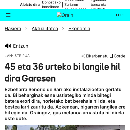
Donostiako
|
|
Albiste dira
Zuriaren
beroa eta
kanoikada
azken txanpa
ekaitzak
EU
Hasiera
Aktualitatea
Ekonomia
Aktualitatea
Bilatzailea
Politika
Entzun
LAN-ISTRIPUA
Elkarbanatu
Gorde
Kultura
45 eta 36 urteko bi langile hil
dira Garesen
Ikusmiran
Ezbeharra Señorio de Sarriako instalazioetan gertatu
Eguraldia
da. Bi beharginak esne ustiategiko minda biltegi
batera erori dira, horietako bat berehala hil da, eta
bestea larri zauritu da. Azkenean, bigarren langilea ere
hil egin da. Oraingoz, gas metanoa arnastuta hil direla
uste dute.