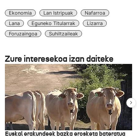
Ekonomia
Lan Istripuak
Nafarroa
Lana
Eguneko Titularrak
Lizarra
Foruzaingoa
Suhiltzaileak
Zure interesekoa izan daiteke
Euskal erakundeek bazka erosketa bateratua