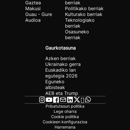
Gaztea
berriak
Makusi
Politikako berriak
Guau - Gure
Kulturako berriak
Audioa
Teknologiako
berriak
Osasuneko
berriak
Gaurkotasuna
Azken berriak
Ukrainako gerra
Euskadiko lan
egutegia 2026
Eguneko
albisteak
AEB eta Trump
Pribatutasun politika
Lege oharra
Cookie politika
Cookieen konfigurazioa
Harremana