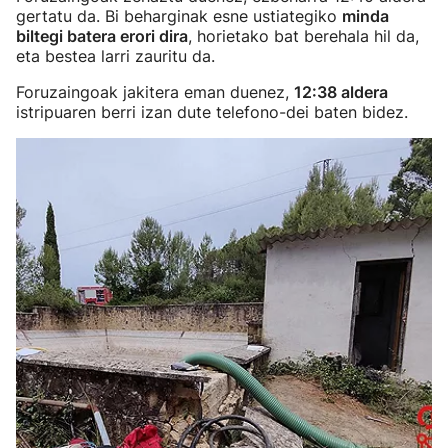
gertatu da. Bi beharginak esne ustiategiko
minda
biltegi batera erori dira
, horietako bat berehala hil da,
eta bestea larri zauritu da.
Foruzaingoak jakitera eman duenez,
12:38 aldera
istripuaren berri izan dute telefono-dei baten bidez.