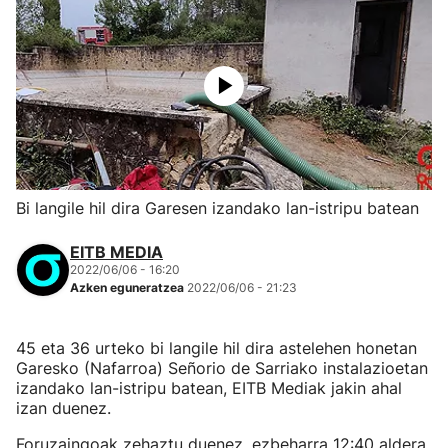
Bi langile hil dira Garesen izandako lan-istripu batean
EITB MEDIA
2022/06/06 - 16:20
Azken eguneratzea
2022/06/06 - 21:23
45 eta 36 urteko bi langile hil dira astelehen honetan
Garesko (Nafarroa) Señorio de Sarriako instalazioetan
izandako lan-istripu batean, EITB Mediak jakin ahal
izan duenez.
Foruzaingoak zehaztu duenez, ezbeharra 12:40 aldera