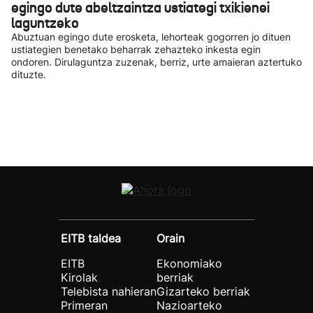
egingo dute abeltzaintza ustiategi txikienei
laguntzeko
Abuztuan egingo dute erosketa, lehorteak gogorren jo dituen
ustiategien benetako beharrak zehazteko inkesta egin
ondoren. Dirulaguntza zuzenak, berriz, urte amaieran aztertuko
dituzte.
EITB taldea
Orain
EITB
Ekonomiako
Kirolak
berriak
Telebista nahieran
Gizarteko berriak
Primeran
Nazioarteko