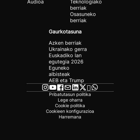
Audioa
Teknologiako
berriak
Osasuneko
berriak
Gaurkotasuna
Azken berriak
Ukrainako gerra
Euskadiko lan
egutegia 2026
Eguneko
albisteak
AEB eta Trump
Pribatutasun politika
Lege oharra
Cookie politika
Cookieen konfigurazioa
Harremana