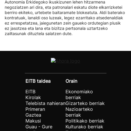
Autonomia Erkidegoko ikuskizunen lehen hitzarmena
negoziatzen ari dira, eta patronalari eskatu diote elkarrizketei
berriro ekiteko, urtebete baitaramate blokeatuta. Aldi baterako
kontratuak, lanaldi oso luzeak, legez ezarritako atsedenaldiak
ez errespetatzea, jaiegunetan zein gaueko ordutegian plusik
ez jasotzea eta lana eta bizitza pertsonala uztartzeko
zailtasunak dituztela salatzen dute.
EITB taldea
Orain
EITB
Ekonomiako
Kirolak
berriak
Telebista nahieran
Gizarteko berriak
Primeran
Nazioarteko
Gaztea
berriak
Makusi
Politikako berriak
Guau - Gure
Kulturako berriak