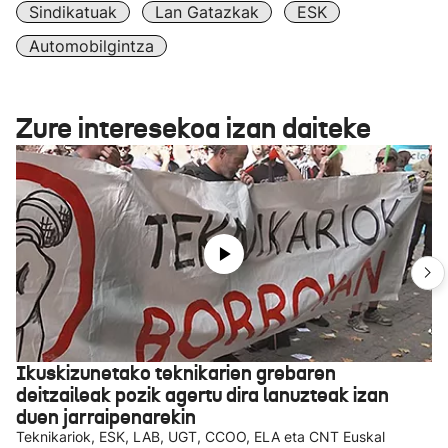
Sindikatuak
Lan Gatazkak
ESK
Automobilgintza
Zure interesekoa izan daiteke
Ikuskizunetako teknikarien grebaren
deitzaileak pozik agertu dira lanuzteak izan
duen jarraipenarekin
Teknikariok, ESK, LAB, UGT, CCOO, ELA eta CNT Euskal