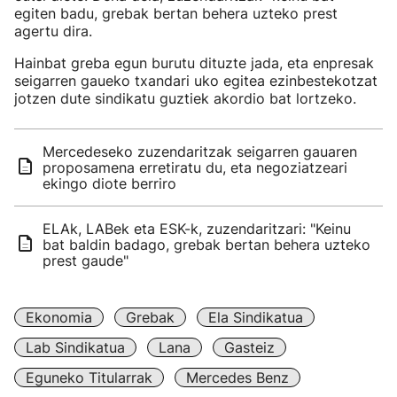
egiten badu, grebak bertan behera uzteko prest
agertu dira.
Hainbat greba egun burutu dituzte jada, eta enpresak
seigarren gaueko txandari uko egitea ezinbestekotzat
jotzen dute sindikatu guztiek akordio bat lortzeko.
Mercedeseko zuzendaritzak seigarren gauaren
proposamena erretiratu du, eta negoziatzeari
ekingo diote berriro
ELAk, LABek eta ESK-k, zuzendaritzari: "Keinu
bat baldin badago, grebak bertan behera uzteko
prest gaude"
Ekonomia
Grebak
Ela Sindikatua
Lab Sindikatua
Lana
Gasteiz
Eguneko Titularrak
Mercedes Benz