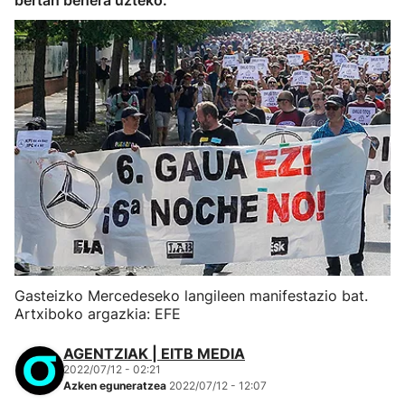
bertan behera uzteko.
Gasteizko Mercedeseko langileen manifestazio bat.
Artxiboko argazkia: EFE
AGENTZIAK | EITB MEDIA
2022/07/12 - 02:21
Azken eguneratzea
2022/07/12 - 12:07