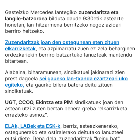
Gasteizko Mercedes lantegiko
zuzendaritza eta
langile-batzordea
bilduta daude 9:30etik astearte
honetan, lan-hitzarmena berritzeko negoziazioari
berriro heltzeko.
Zuzendaritzak joan den ostegunean eten zituen
elkarrizketak
, eta azpimarratu zuen ez zela beharginen
ordezkariekin berriro batzartuko lanuzteak mantendu
bitartean.
Alabaina, biharamunean, sindikatuei jakinarazi zien
prest dagoela
sei gaueko lan-txanda ezartzeari uko
egiteko,
eta gaurko bilera batera deitu zituen
sindikatuak.
UGT, CCOO, Ekintza eta PIM
sindikatuek joan den
astean utzi zuten bertan behera greba "elkarrizketa
errazteko asmoz".
ELAk, LABek eta ESK-k
, berriz, asteazkenerako,
ostegunerako eta ostiralerako deitutako lanuzteei
eutsi diete. Dena dela, zuzendaritzak "keinu bat"