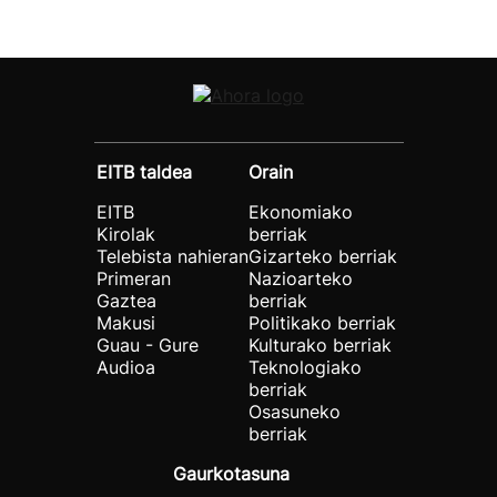
EITB taldea
Orain
EITB
Ekonomiako
Kirolak
berriak
Telebista nahieran
Gizarteko berriak
Primeran
Nazioarteko
Gaztea
berriak
Makusi
Politikako berriak
Guau - Gure
Kulturako berriak
Audioa
Teknologiako
berriak
Osasuneko
berriak
Gaurkotasuna