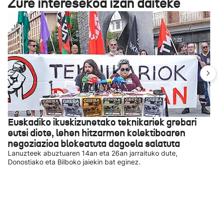
Zure interesekoa izan daiteke
Euskadiko ikuskizunetako teknikariek grebari
eutsi diote, lehen hitzarmen kolektiboaren
negoziazioa blokeatuta dagoela salatuta
Lanuzteek abuztuaren 14an eta 26an jarraituko dute,
Donostiako eta Bilboko jaiekin bat eginez.