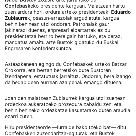
Confebask
eko presidente karguan. Maiatzean hartu
zuen ardura hori, ordura arteko presidenteak,
Eduardo
Zubiaurre
k, osasun-arrazoiak argudiatuta, kargua
behin behinean utzi ondoren. Patronalak gaur
jakinarazi duenez, enpresari eibartarrak ez du
presidentetza berriro bere gain hartuko, eta beraz,
mandatua amaitu arte Bustok gidatuko du Euskal
Enpresaren Konfederakuntza.
Asteazkenean egingo du Confebaskek urteko Batzar
Orokorra, eta bertan berretsiko dute Bustoren
izendapena, estatutuak jarraituz. Ondoren, bera izango
da hedabideen aurrean azalpenak emango dituena.
Joan den maiatzean Zubiaurrek kargua utzi zuenean,
ordezkoa aukeratzeko prozedura zabaldu zen, eta
behin behineko ordezkatze kasuetarako duten araudia
ezarri zuten.
Hiru presidenteorde —lurralde bakoitzeko bat— ditu
Confebasken zuzendaritza-egiturak, eta Bustok