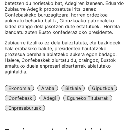
betetzen du horietako bat, Adegiren izenean. Eduardo
Zubiaurre Adegik proposatuta iritsi zenez
Confebaskeko buruzagitzara, horren ordezkoa
aukeratu beharko balitz, Gipuzkoako patronaleko
kidea izango dela jasotzen dute estatutuek. Horrela
izendatu zuten Busto konfederazioko presidente.
Zubiaurre itzuliko ez dela baieztatuta, eta bazkideek
hala erabakiko balute, presidentea hautatzeko
prozesua berehala abiatzeko aukera egon badago.
Halere, Confebaskek ziurtatu du, oraingoz, Bustok
amaituko duela enpresari eibartarrak abiatutako
agintaldia.
Ekonomia
Araba
Bizkaia
Gipuzkoa
Confebask
Adegi
Eguneko Titularrak
Enpresaburuak