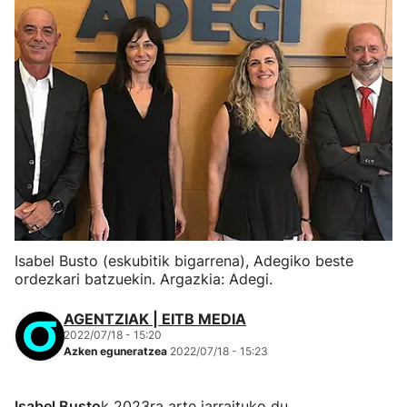
Isabel Busto (eskubitik bigarrena), Adegiko beste
ordezkari batzuekin. Argazkia: Adegi.
AGENTZIAK | EITB MEDIA
2022/07/18 - 15:20
Azken eguneratzea
2022/07/18 - 15:23
Isabel Busto
k 2023ra arte jarraituko du