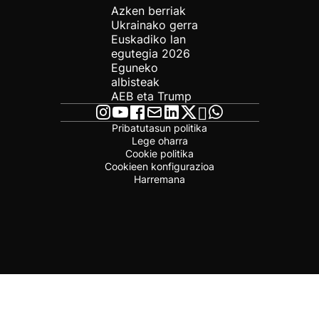
Azken berriak
Ukrainako gerra
Euskadiko lan
egutegia 2026
Eguneko
albisteak
AEB eta Trump
Pribatutasun politika
Lege oharra
Cookie politika
Cookieen konfigurazioa
Harremana