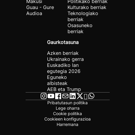
Makusi
Politikako berriak
Guau - Gure
Kulturako berriak
Audioa
Teknologiako
berriak
Osasuneko
berriak
Gaurkotasuna
Azken berriak
Ukrainako gerra
Euskadiko lan
egutegia 2026
Eguneko
albisteak
AEB eta Trump
Pribatutasun politika
Lege oharra
Cookie politika
Cookieen konfigurazioa
Harremana