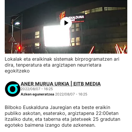
Lokalak eta eraikinak sistemak birprogramatzen ari
dira, tenperatura eta argiztapen neurrietara
egokitzeko
ANER MURUA URKIA | EITB MEDIA
2022/08/07 - 16:25
Azken eguneratzea
2022/08/07 - 16:25
Bilboko Euskalduna Jauregian eta beste eraikin
publiko askotan, esaterako, argiztapena 22:00etan
itzaliko dute, eta taberna eta jatetxeek 25 gradutan
egoteko baimena izango dute azkenean.