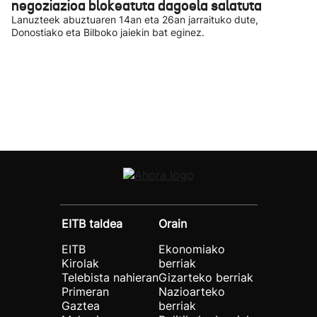
negoziazioa blokeatuta dagoela salatuta
Lanuzteek abuztuaren 14an eta 26an jarraituko dute,
Donostiako eta Bilboko jaiekin bat eginez.
EITB taldea
Orain
EITB
Ekonomiako
Kirolak
berriak
Telebista nahieran
Gizarteko berriak
Primeran
Nazioarteko
Gaztea
berriak