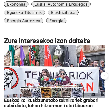
Ekonomia
Euskal Autonomia Erkidegoa
Eguneko Titularrak
Elektrizitatea
Energia Aurreztea
Energia
Zure interesekoa izan daiteke
Euskadiko ikuskizunetako teknikariek grebari
eutsi diote, lehen hitzarmen kolektiboaren