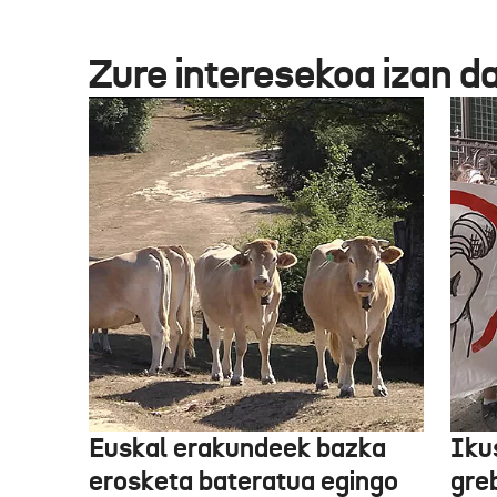
Zure interesekoa izan d
Euskal erakundeek bazka
Iku
erosketa bateratua egingo
gre