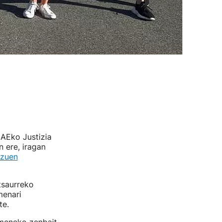
AEko Justizia
n ere, iragan
 zuen
tsaurreko
menari
te.