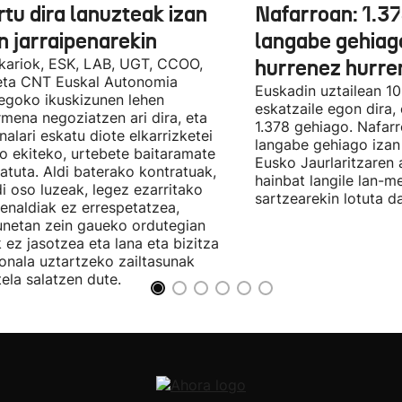
tu dira lanuzteak izan
Nafarroan: 1.3
n jarraipenarekin
langabe gehiag
kariok, ESK, LAB, UGT, CCOO,
hurrenez hurre
eta CNT Euskal Autonomia
Euskadin uztailean 1
egoko ikuskizunen lehen
eskatzaile egon dira,
rmena negoziatzen ari dira, eta
1.378 gehiago. Nafarr
nalari eskatu diote elkarrizketei
langabe gehiago izan 
ro ekiteko, urtebete baitaramate
Eusko Jaurlaritzaren 
atuta. Aldi baterako kontratuak,
hainbat langile lan-m
di oso luzeak, legez ezarritako
sartzearekin lotuta d
enaldiak ez errespetatzea,
unetan zein gaueko ordutegian
k ez jasotzea eta lana eta bizitza
onala uztartzeko zailtasunak
tela salatzen dute.