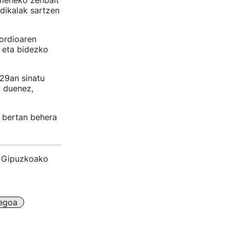
rmeneko zenbait
ndikalak sartzen
kordioaren
k eta bidezko
29an sinatu
u duenez,
a bertan behera
u Gipuzkoako
egoa