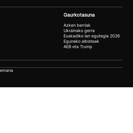
Gaurkotasuna
Azken berriak
Ukrainako gerra
Euskadiko lan egutegia 2026
Eguneko albisteak
AEB eta Trump
remana