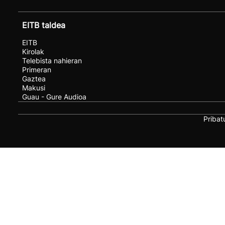
EITB taldea
EITB
Kirolak
Telebista nahieran
Primeran
Gaztea
Makusi
Guau - Gure Audioa
Pribat