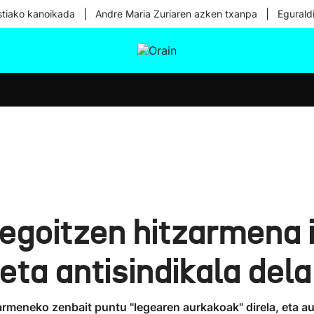
|
|
tiako kanoikada
Andre Maria Zuriaren azken txanpa
Egurald
tura
Ikusmiran
Egural
Osasuna
Teknologia
egoitzen hitzarmena 
eta antisindikala dela 
zarmeneko zenbait puntu "legearen aurkakoak" direla, eta au