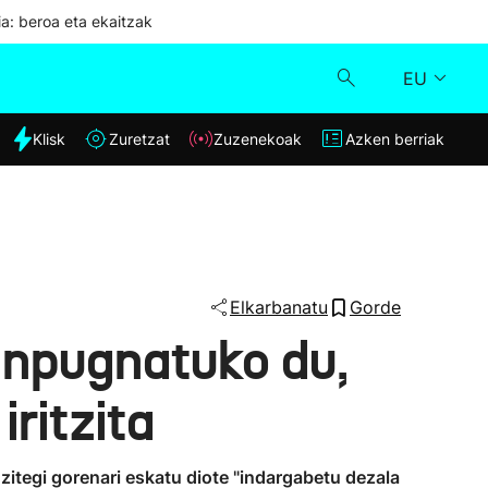
ia: beroa eta ekaitzak
EU
dia
Klisk
Zuretzat
Zuzenekoak
Azken berriak
Klisk
Zuzenekoak
Zuretzat
Elkarbanatu
Gorde
inpugnatuko du,
Azken berriak
iritzita
zitegi gorenari eskatu diote "indargabetu dezala