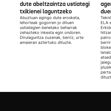
dute abeltzaintza ustiategi
ager
txikienei laguntzeko
due
Abuztuan egingo dute erosketa,
Tekni
lehorteak gogorren jo dituen
ELA 
ustiategien benetako beharrak
Erkid
zehazteko inkesta egin ondoren.
hitza
Dirulaguntza zuzenak, berriz, urte
patro
amaieran aztertuko dituzte.
berri
bloke
lanal
atsed
jaieg
plusi
perts
dituz