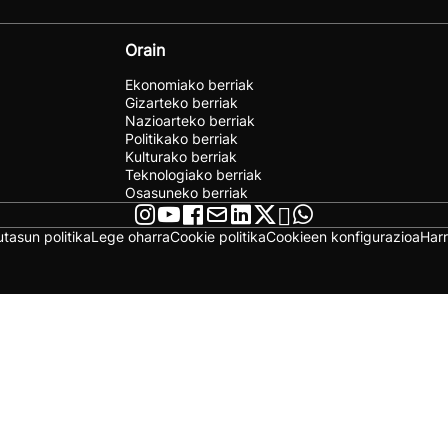
Orain
Ekonomiako berriak
Gizarteko berriak
Nazioarteko berriak
Politikako berriak
Kulturako berriak
Teknologiako berriak
Osasuneko berriak
utasun politika
Lege oharra
Cookie politika
Cookieen konfigurazioa
Har