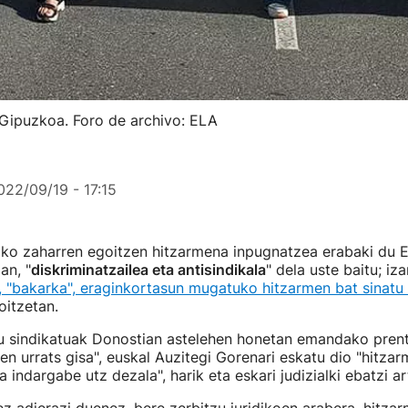
 Gipuzkoa. Foro de archivo: ELA
022/09/19 - 17:15
o zaharren egoitzen hitzarmena inpugnatzea erabaki du E
an, "
diskriminatzailea eta antisindikala
" dela uste baitu; iza
 "bakarka", eraginkortasun mugatuko hitzarmen bat sinatu
itzetan.
du sindikatuak Donostian astelehen honetan emandako pren
hen urrats gisa", euskal Auzitegi Gorenari eskatu dio "hitzar
 indargabe utz dezala", harik eta eskari judizialki ebatzi ar