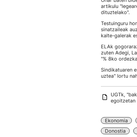
Ohar baten bide
artikulu "legea
dituztelako".
Testuinguru hor
sinatzaileak au
kalte-galerak e
ELAk gogoraraz
zuten Adegi, La
"% 8ko ordezkar
Sindikatuaren e
uztea" lortu nah
UGTk, "bak
egoitzetan
Ekonomia
Donostia