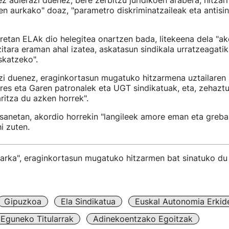
z adierazi duenez, bere zerbitzu juridikoen arabera, hitza
ren aurkako" doaz, "parametro diskriminatzaileak eta antisi
retan ELAk dio helegitea onartzen bada, litekeena dela "a
zitara eraman ahal izatea, askatasun sindikala urratzeagati
skatzeko".
i duenez, eraginkortasun mugatuko hitzarmena uztailaren 
res eta Garen patronalek eta UGT sindikatuak, eta, zehazt
itza du azken horrek".
sanetan, akordio horrekin "langileek amore eman eta greb
i zuten.
arka", eraginkortasun mugatuko hitzarmen bat sinatuko d
Gipuzkoa
Ela Sindikatua
Euskal Autonomia Erkid
Eguneko Titularrak
Adinekoentzako Egoitzak