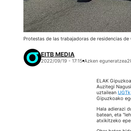
Protestas de las trabajadoras de residencias de
EITB MEDIA
2022/09/19 - 17:15
Azken eguneratzea
2
ELAK Gipuzkoak
Auzitegi Nagusi
uztailean
UGTk,
Gipuzkoako ego
Hala adierazi 
batean, eta "le
atxikitzeko epea