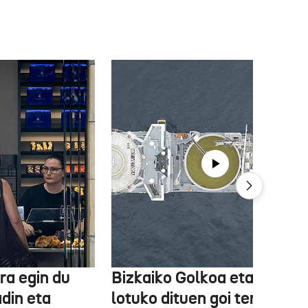
ra egin du
Bizkaiko Golkoa eta Frantz
din eta
lotuko dituen goi tentsioko