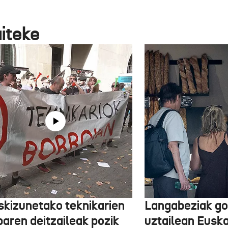
aiteke
skizunetako teknikarien
Langabeziak go
baren deitzaileak pozik
uztailean Euska