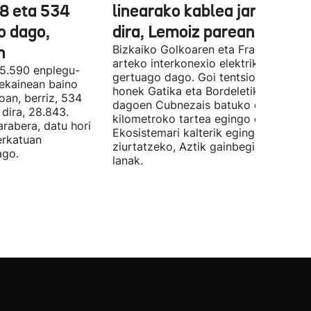
78 eta 534
linearako kablea jartzen ha
o dago,
dira, Lemoiz parean
n
Bizkaiko Golkoaren eta Frantziaren
arteko interkonexio elektrikoa
05.590 enplegu-
gertuago dago. Goi tentsioko linea
 ekainean baino
honek Gatika eta Bordeletik gertu
oan, berriz, 534
dagoen Cubnezais batuko ditu eta 2
dira, 28.843.
kilometroko tartea egingo du ur azpi
arabera, datu hori
Ekosistemari kalterik egingo ez zaiol
erkatuan
ziurtatzeko, Aztik gainbegiratuko dit
ago.
lanak.