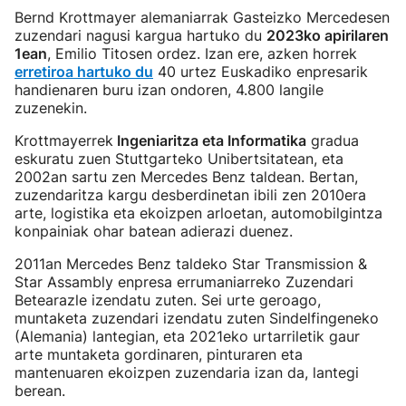
Bernd Krottmayer alemaniarrak Gasteizko Mercedesen
zuzendari nagusi kargua hartuko du
2023ko apirilaren
1ean
, Emilio Titosen ordez. Izan ere, azken horrek
erretiroa hartuko du
40 urtez Euskadiko enpresarik
handienaren buru izan ondoren, 4.800 langile
zuzenekin.
Krottmayerrek
Ingeniaritza eta Informatika
gradua
eskuratu zuen Stuttgarteko Unibertsitatean, eta
2002an sartu zen Mercedes Benz taldean. Bertan,
zuzendaritza kargu desberdinetan ibili zen 2010era
arte, logistika eta ekoizpen arloetan, automobilgintza
konpainiak ohar batean adierazi duenez.
2011an Mercedes Benz taldeko Star Transmission &
Star Assambly enpresa errumaniarreko Zuzendari
Betearazle izendatu zuten. Sei urte geroago,
muntaketa zuzendari izendatu zuten Sindelfingeneko
(Alemania) lantegian, eta 2021eko urtarriletik gaur
arte muntaketa gordinaren, pinturaren eta
mantenuaren ekoizpen zuzendaria izan da, lantegi
berean.