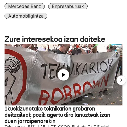
Mercedes Benz
Enpresaburuak
Automobilgintza
Zure interesekoa izan daiteke
Ikuskizunetako teknikarien grebaren
deitzaileak pozik agertu dira lanuzteak izan
duen jarraipenarekin
Teknikariok, ESK, LAB, UGT, CCOO, ELA eta CNT Euskal