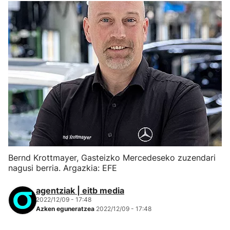
Bernd Krottmayer, Gasteizko Mercedeseko zuzendari
nagusi berria. Argazkia: EFE
agentziak | eitb media
2022/12/09 - 17:48
Azken eguneratzea
2022/12/09 - 17:48