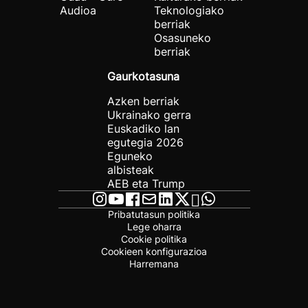
Audioa
Teknologiako
berriak
Osasuneko
berriak
Gaurkotasuna
Azken berriak
Ukrainako gerra
Euskadiko lan
egutegia 2026
Eguneko
albisteak
AEB eta Trump
Pribatutasun politika
Lege oharra
Cookie politika
Cookieen konfigurazioa
Harremana