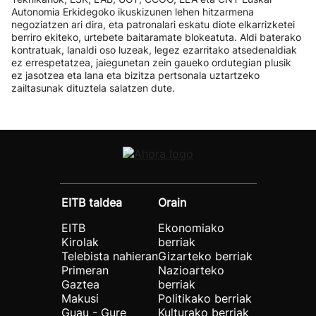
Autonomia Erkidegoko ikuskizunen lehen hitzarmena
negoziatzen ari dira, eta patronalari eskatu diote elkarrizketei
berriro ekiteko, urtebete baitaramate blokeatuta. Aldi baterako
kontratuak, lanaldi oso luzeak, legez ezarritako atsedenaldiak
ez errespetatzea, jaiegunetan zein gaueko ordutegian plusik
ez jasotzea eta lana eta bizitza pertsonala uztartzeko
zailtasunak dituztela salatzen dute.
EITB taldea
Orain
EITB
Ekonomiako
Kirolak
berriak
Telebista nahieran
Gizarteko berriak
Primeran
Nazioarteko
Gaztea
berriak
Makusi
Politikako berriak
Guau - Gure
Kulturako berriak