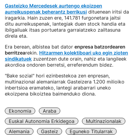
Gasteizko Mercedesek aurtengo ekoizpen
aurreikuspenak beherantz berrikusi
dituenean iritsi da
iragarkia. Hain zuzen ere, 141.781 furgonetara jaitsi
ditu aurreikuspenak, lantegiak duen stock handia eta
ibilgailuak itsas portuetara garraiatzeko zailtasuna
direla eta.
Era berean, albistea bat dator
enpresa batzordearen
berritzea
rekin.
Hitzarmen kolektiboari uko egin zioten
sindikatuek
zuzentzen dute orain, nahiz eta langileek
akordioa ondoren berretsi, erreferendum bidez.
"Bake sozial" hori ezinbestekoa zen enpresan,
multinazional alemaniarrak Gasteizera 1.200 milioiko
inbertsioa eramateko, lantegi arabarrari uneko
ekoizpena bikoiztea baimenduko diona.
Ekonomia
Araba
Euskal Autonomia Erkidegoa
Multinazionalak
Alemania
Gasteiz
Eguneko Titularrak