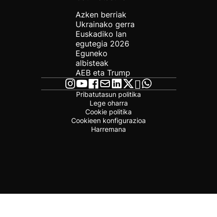
Azken berriak
Ukrainako gerra
Euskadiko lan
egutegia 2026
Eguneko
albisteak
AEB eta Trump
Pribatutasun politika
Lege oharra
Cookie politika
Cookieen konfigurazioa
Harremana