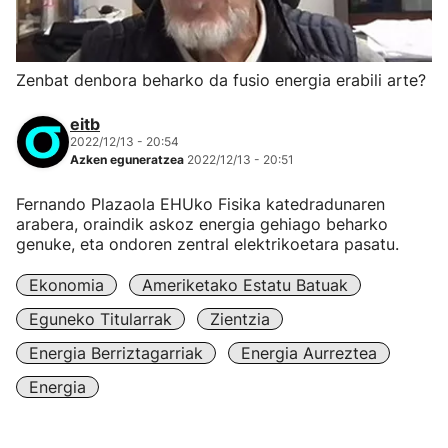
Zenbat denbora beharko da fusio energia erabili arte?
eitb
2022/12/13 - 20:54
Azken eguneratzea
2022/12/13 - 20:51
Fernando Plazaola EHUko Fisika katedradunaren
arabera, oraindik askoz energia gehiago beharko
genuke, eta ondoren zentral elektrikoetara pasatu.
Ekonomia
Ameriketako Estatu Batuak
Eguneko Titularrak
Zientzia
Energia Berriztagarriak
Energia Aurreztea
Energia