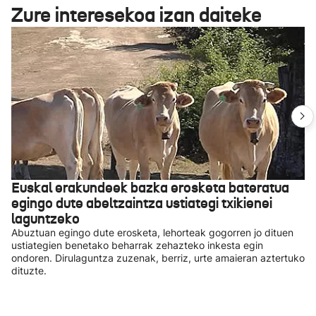
Zure interesekoa izan daiteke
Euskal erakundeek bazka erosketa bateratua
egingo dute abeltzaintza ustiategi txikienei
laguntzeko
Abuztuan egingo dute erosketa, lehorteak gogorren jo dituen
ustiategien benetako beharrak zehazteko inkesta egin
ondoren. Dirulaguntza zuzenak, berriz, urte amaieran aztertuko
dituzte.