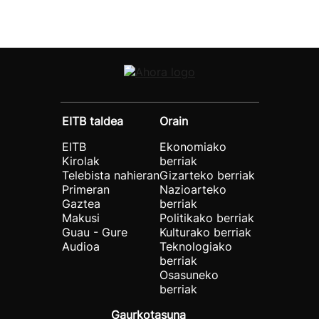
EITB taldea
Orain
EITB
Ekonomiako
Kirolak
berriak
Telebista nahieran
Gizarteko berriak
Primeran
Nazioarteko
Gaztea
berriak
Makusi
Politikako berriak
Guau - Gure
Kulturako berriak
Audioa
Teknologiako
berriak
Osasuneko
berriak
Gaurkotasuna