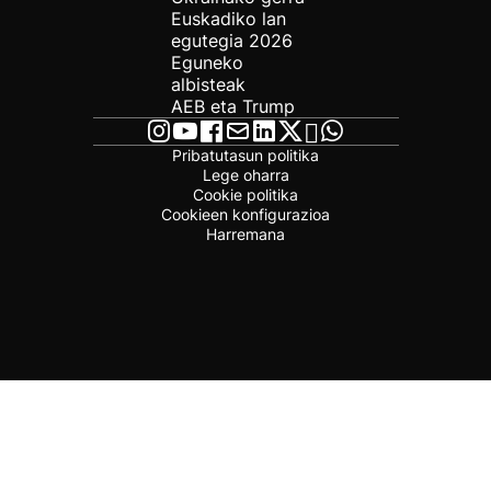
Euskadiko lan
egutegia 2026
Eguneko
albisteak
AEB eta Trump
Pribatutasun politika
Lege oharra
Cookie politika
Cookieen konfigurazioa
Harremana