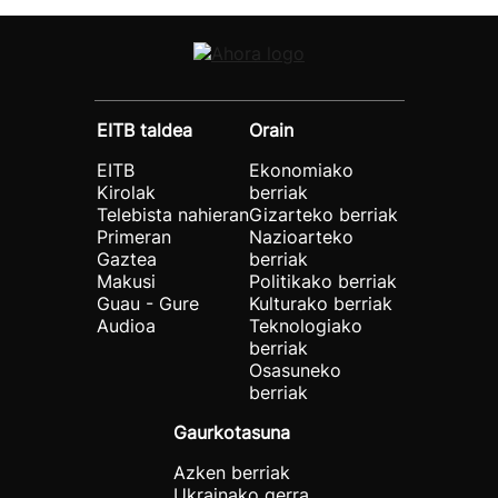
EITB taldea
Orain
EITB
Ekonomiako
Kirolak
berriak
Telebista nahieran
Gizarteko berriak
Primeran
Nazioarteko
Gaztea
berriak
Makusi
Politikako berriak
Guau - Gure
Kulturako berriak
Audioa
Teknologiako
berriak
Osasuneko
berriak
Gaurkotasuna
Azken berriak
Ukrainako gerra