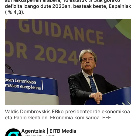
aurreikuspenen arabera, 16 estatuk % 3tik gorako
defizita izango dute 2023an, besteak beste, Espainiak
( % 4,3).
Valdis Dombrovskis EBko presidenteorde ekonomikoa
eta Paolo Gentiloni Ekonomia komisarioa. EFE
Agentziak | EITB Media