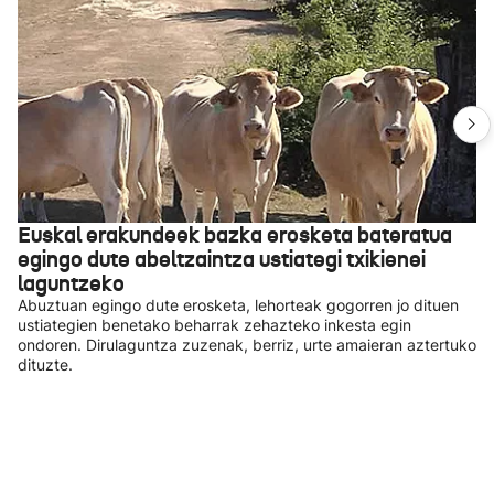
Euskal erakundeek bazka erosketa bateratua
egingo dute abeltzaintza ustiategi txikienei
laguntzeko
Abuztuan egingo dute erosketa, lehorteak gogorren jo dituen
ustiategien benetako beharrak zehazteko inkesta egin
ondoren. Dirulaguntza zuzenak, berriz, urte amaieran aztertuko
dituzte.