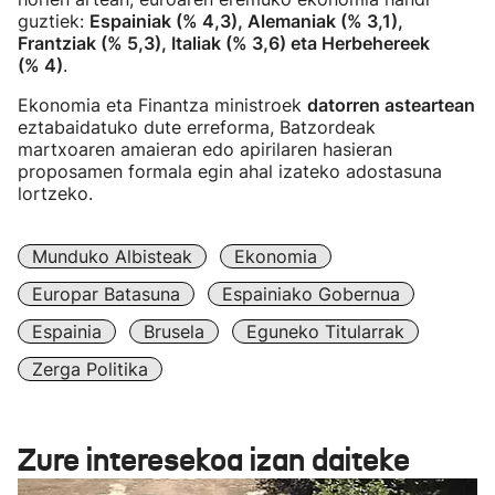
guztiek:
Espainiak (% 4,3), Alemaniak (% 3,1),
Frantziak (% 5,3), Italiak (% 3,6) eta Herbehereek
(% 4)
.
Ekonomia eta Finantza ministroek
datorren asteartean
eztabaidatuko dute erreforma, Batzordeak
martxoaren amaieran edo apirilaren hasieran
proposamen formala egin ahal izateko adostasuna
lortzeko.
Munduko Albisteak
Ekonomia
Europar Batasuna
Espainiako Gobernua
Espainia
Brusela
Eguneko Titularrak
Zerga Politika
Zure interesekoa izan daiteke