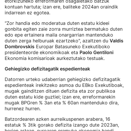
etorkizuneko erreformaren osagaietako batzuk
kontuan hartuta; izan ere, baliteke 2024an oraindik
indarrean ez egotea.
"Zor handia edo moderatua duten estatu kideei
gonbita egiten zaie zorra murriztea bermatuko duten
edo epe ertainera maila onargarrian mantenduko
duten zerga helburuak ezartzeko", azaltzen du
Valdis
Dombrovskis
Europar Batasuneko Exekutiboko
presidenteorde ekonomikoak eta
Paolo Gentiloni
Ekonomia komisarioak aurkeztutako testuak.
Gehiegizko defizitagatik espedienteak
Datorren urteko udaberrian gehiegizko defizitagatik
espedienteak irekitzeko asmoa du EBko Exekutiboak,
mugak gainditzen dituen defizita eta zor publikoa
duten estatu kide guztiei; izan ere, erreformarekin
mugak BPGren % 3an eta % 60an mantenduko dira,
hurrenez hurren.
Batzordearen azken aurreikuspenen arabera, 16
estatuk % 3tik gorako defizita izango dute 2023an,
horien artean, euroaren eremuko ekonomia handi