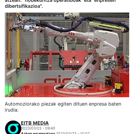
atzean: "hobekuntza operatiboak" eta "enpresen
dibertsifikazioa".
Automoziorako piezak egiten dituen enpresa baten
irudia.
EITB MEDIA
2023/03/23 - 09:40
Azken eguneratzea
2023/03/23 - 10:07