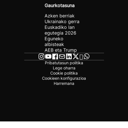
Gaurkotasuna
Azken berriak
Ukrainako gerra
Euskadiko lan
egutegia 2026
Eguneko
albisteak
AEB eta Trump
Pribatutasun politika
Lege oharra
Cookie politika
Cookieen konfigurazioa
Harremana