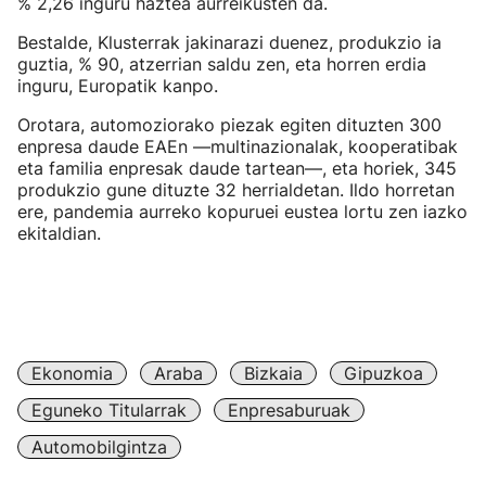
% 2,26 inguru haztea aurreikusten da.
Bestalde, Klusterrak jakinarazi duenez, produkzio ia
guztia, % 90, atzerrian saldu zen, eta horren erdia
inguru, Europatik kanpo.
Orotara, automoziorako piezak egiten dituzten 300
enpresa daude EAEn —multinazionalak, kooperatibak
eta familia enpresak daude tartean—, eta horiek, 345
produkzio gune dituzte 32 herrialdetan. Ildo horretan
ere, pandemia aurreko kopuruei eustea lortu zen iazko
ekitaldian.
Ekonomia
Araba
Bizkaia
Gipuzkoa
Eguneko Titularrak
Enpresaburuak
Automobilgintza