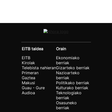
EITB taldea
Orain
EITB
Ekonomiako
Kirolak
berriak
Telebista nahieran
Gizarteko berriak
Primeran
Nazioarteko
Gaztea
berriak
Makusi
Politikako berriak
Guau - Gure
Kulturako berriak
Audioa
Teknologiako
berriak
Osasuneko
berriak