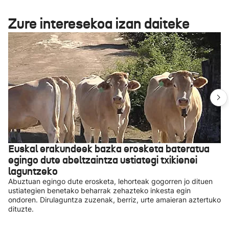
Zure interesekoa izan daiteke
Euskal erakundeek bazka erosketa bateratua
egingo dute abeltzaintza ustiategi txikienei
laguntzeko
Abuztuan egingo dute erosketa, lehorteak gogorren jo dituen
ustiategien benetako beharrak zehazteko inkesta egin
ondoren. Dirulaguntza zuzenak, berriz, urte amaieran aztertuko
dituzte.