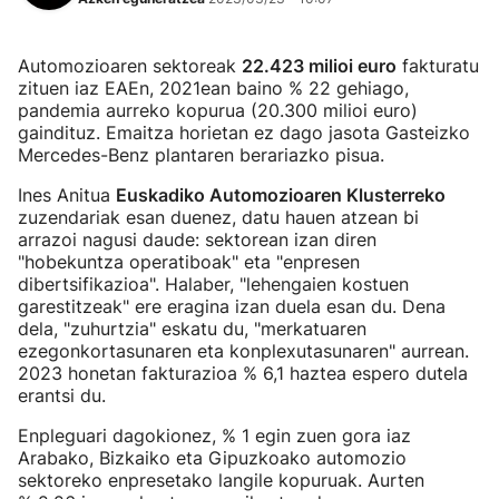
Automozioaren sektoreak
22.423 milioi euro
fakturatu
zituen iaz EAEn, 2021ean baino % 22 gehiago,
pandemia aurreko kopurua (20.300 milioi euro)
gaindituz. Emaitza horietan ez dago jasota Gasteizko
Mercedes-Benz plantaren berariazko pisua.
Ines Anitua
Euskadiko Automozioaren Klusterreko
zuzendariak esan duenez, datu hauen atzean bi
arrazoi nagusi daude: sektorean izan diren
"hobekuntza operatiboak" eta "enpresen
dibertsifikazioa". Halaber, "lehengaien kostuen
garestitzeak" ere eragina izan duela esan du. Dena
dela, "zuhurtzia" eskatu du, "merkatuaren
ezegonkortasunaren eta konplexutasunaren" aurrean.
2023 honetan fakturazioa % 6,1 haztea espero dutela
erantsi du.
Enpleguari dagokionez, % 1 egin zuen gora iaz
Arabako, Bizkaiko eta Gipuzkoako automozio
sektoreko enpresetako langile kopuruak. Aurten