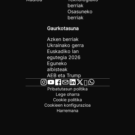
berriak
Osasuneko
berriak
Gaurkotasuna
Azken berriak
Ukrainako gerra
Euskadiko lan
egutegia 2026
Eguneko
albisteak
AEB eta Trump
Pribatutasun politika
Lege oharra
Cookie politika
Cookieen konfigurazioa
Harremana