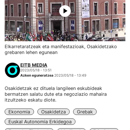
Elkarretaratzeak eta manifestazioak, Osakidetzako
grebaren lehen egunean
EITB MEDIA
2023/05/18 - 13:51
Azken eguneratzea
2023/05/18 - 13:49
Osakidetzak ez dituela langileen eskubideak
bermatzen salatu dute eta negoziazio mahaira
itzultzeko eskatu diote.
Ekonomia
Osakidetza
Grebak
Euskal Autonomia Erkidegoa