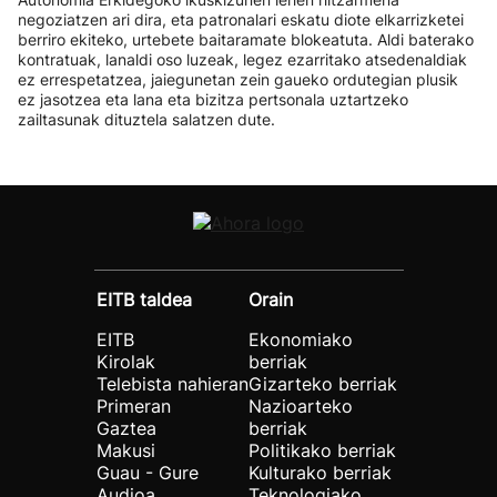
negoziatzen ari dira, eta patronalari eskatu diote elkarrizketei
berriro ekiteko, urtebete baitaramate blokeatuta. Aldi baterako
kontratuak, lanaldi oso luzeak, legez ezarritako atsedenaldiak
ez errespetatzea, jaiegunetan zein gaueko ordutegian plusik
ez jasotzea eta lana eta bizitza pertsonala uztartzeko
zailtasunak dituztela salatzen dute.
EITB taldea
Orain
EITB
Ekonomiako
Kirolak
berriak
Telebista nahieran
Gizarteko berriak
Primeran
Nazioarteko
Gaztea
berriak
Makusi
Politikako berriak
Guau - Gure
Kulturako berriak
Audioa
Teknologiako