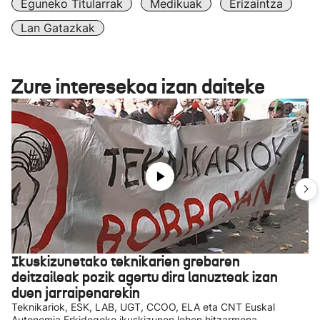
Eguneko Titularrak
Medikuak
Erizaintza
Lan Gatazkak
Zure interesekoa izan daiteke
Ikuskizunetako teknikarien grebaren
deitzaileak pozik agertu dira lanuzteak izan
duen jarraipenarekin
Teknikariok, ESK, LAB, UGT, CCOO, ELA eta CNT Euskal
Autonomia Erkidegoko ikuskizunen lehen hitzarmena