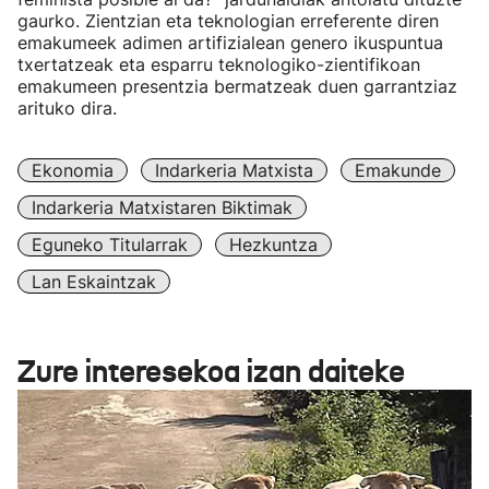
gaurko. Zientzian eta teknologian erreferente diren
emakumeek adimen artifizialean genero ikuspuntua
txertatzeak eta esparru teknologiko-zientifikoan
emakumeen presentzia bermatzeak duen garrantziaz
arituko dira.
Ekonomia
Indarkeria Matxista
Emakunde
Indarkeria Matxistaren Biktimak
Eguneko Titularrak
Hezkuntza
Lan Eskaintzak
Zure interesekoa izan daiteke