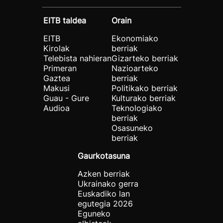
EITB taldea
Orain
EITB
Ekonomiako
Kirolak
berriak
Telebista nahieran
Gizarteko berriak
Primeran
Nazioarteko
Gaztea
berriak
Makusi
Politikako berriak
Guau - Gure
Kulturako berriak
Audioa
Teknologiako
berriak
Osasuneko
berriak
Gaurkotasuna
Azken berriak
Ukrainako gerra
Euskadiko lan
egutegia 2026
Eguneko