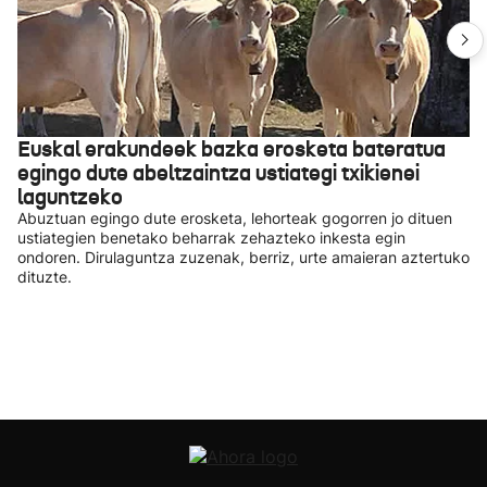
Euskal erakundeek bazka erosketa bateratua
egingo dute abeltzaintza ustiategi txikienei
laguntzeko
Abuztuan egingo dute erosketa, lehorteak gogorren jo dituen
ustiategien benetako beharrak zehazteko inkesta egin
ondoren. Dirulaguntza zuzenak, berriz, urte amaieran aztertuko
dituzte.