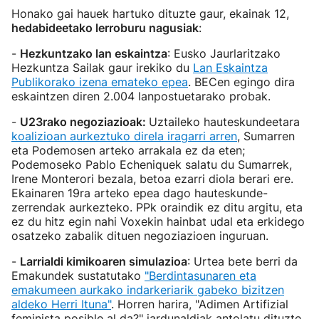
Honako gai hauek hartuko dituzte gaur, ekainak 12,
hedabideetako lerroburu nagusiak
:
-
Hezkuntzako lan eskaintza
: Eusko Jaurlaritzako
Hezkuntza Sailak gaur irekiko du
Lan Eskaintza
Publikorako izena emateko epea
. BECen egingo dira
eskaintzen diren 2.004 lanpostuetarako probak.
-
U23rako negoziazioak:
Uztaileko hauteskundeetara
koalizioan aurkeztuko direla iragarri arren
, Sumarren
eta Podemosen arteko arrakala ez da eten;
Podemoseko Pablo Echeniquek salatu du Sumarrek,
Irene Monterori bezala, betoa ezarri diola berari ere.
Ekainaren 19ra arteko epea dago hauteskunde-
zerrendak aurkezteko. PPk oraindik ez ditu argitu, eta
ez du hitz egin nahi Voxekin hainbat udal eta erkidego
osatzeko zabalik dituen negoziazioen inguruan.
-
Larrialdi kimikoaren simulazioa
: Urtea bete berri da
Emakundek sustatutako
"Berdintasunaren eta
emakumeen aurkako indarkeriarik gabeko bizitzen
aldeko Herri Ituna"
. Horren harira, "Adimen Artifizial
feminista posible al da?" jardunaldiak antolatu dituzte