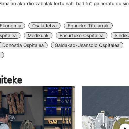
haian akordio zabalak lortu nahi baditu", gaineratu du si
Ekonomia
Osakidetza
Eguneko Titularrak
spitalea
Medikuak
Basurtuko Ospitalea
Sindik
Donostia Ospitalea
Galdakao-Usansolo Ospitalea
k
aiteke