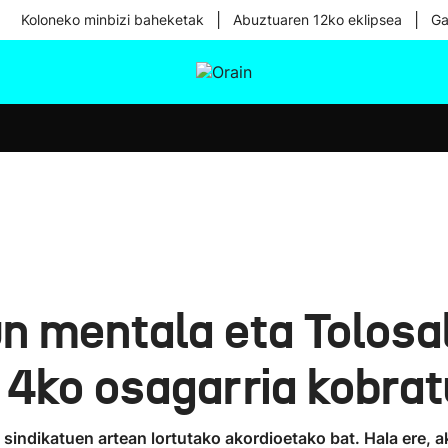
|
|
Koloneko minbizi baheketak
Abuztuaren 12ko eklipsea
Ga
tura
Ikusmiran
Egural
Osasuna
Teknologia
un mentala eta Tolos
 4ko osagarria kobra
sindikatuen artean lortutako akordioetako bat. Hala ere, 