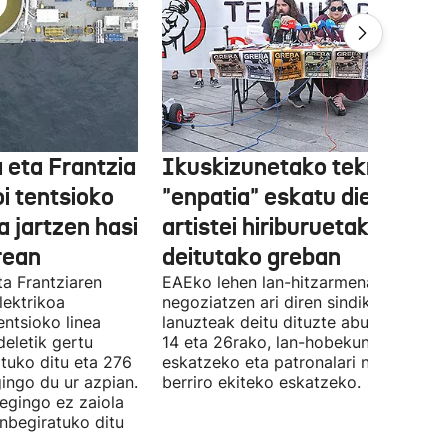
 eta Frantzia
Ikuskizunetako teknikariek
oi tentsioko
"enpatia" eskatu diete
a jartzen hasi
artistei hiriburuetako jaiet
rean
deitutako greban
ta Frantziaren
EAEko lehen lan-hitzarmena
lektrikoa
negoziatzen ari diren sindikatuek
ntsioko linea
lanuzteak deitu dituzte abuztuaren 5,
eletik gertu
14 eta 26rako, lan-hobekuntzak
tuko ditu eta 276
eskatzeko eta patronalari negoziazio
ingo du ur azpian.
berriro ekiteko eskatzeko.
 egingo ez zaiola
inbegiratuko ditu