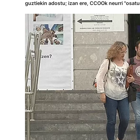
guztiekin adostu; izan ere, CCOOk neurri "osatu