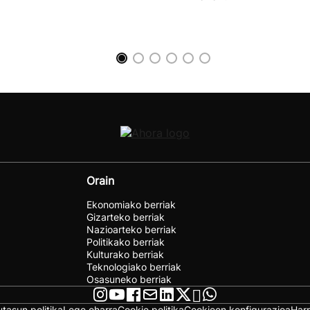
Orain
Ekonomiako berriak
Gizarteko berriak
Nazioarteko berriak
Politikako berriak
Kulturako berriak
Teknologiako berriak
Osasuneko berriak
utasun politika
Lege oharra
Cookie politika
Cookieen konfigurazioa
Har