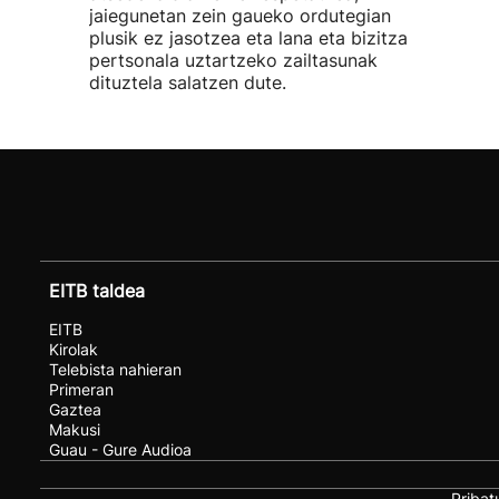
jaiegunetan zein gaueko ordutegian
plusik ez jasotzea eta lana eta bizitza
pertsonala uztartzeko zailtasunak
dituztela salatzen dute.
EITB taldea
EITB
Kirolak
Telebista nahieran
Primeran
Gaztea
Makusi
Guau - Gure Audioa
Pribat