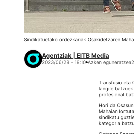
Sindikatuetako ordezkariak Osakidetzaren Mahaiko
Agentziak | EITB Media
2023/06/28 - 18:10
Azken eguneratzea
2
Transfusio eta
langile batzuek
profesional bat
Hori da Osasun
Mahaian lortuta
sindikatu guzti
kategoria batzu