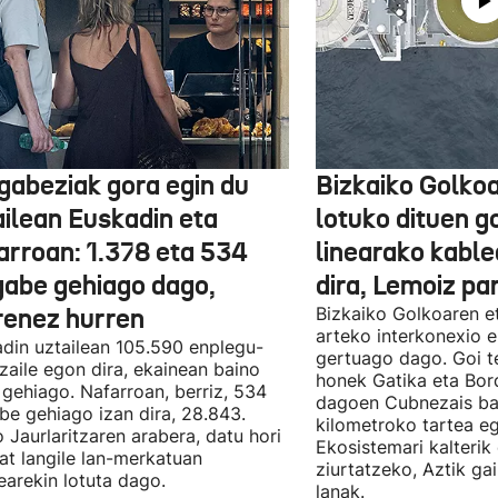
gabeziak gora egin du
Bizkaiko Golkoa
ailean Euskadin eta
lotuko dituen g
arroan: 1.378 eta 534
linearako kable
gabe gehiago dago,
dira, Lemoiz pa
renez hurren
Bizkaiko Golkoaren e
arteko interkonexio e
din uztailean 105.590 enplegu-
gertuago dago. Goi te
zaile egon dira, ekainean baino
honek Gatika eta Bord
 gehiago. Nafarroan, berriz, 534
dagoen Cubnezais ba
be gehiago izan dira, 28.843.
kilometroko tartea eg
 Jaurlaritzaren arabera, datu hori
Ekosistemari kalterik
at langile lan-merkatuan
ziurtatzeko, Aztik ga
earekin lotuta dago.
lanak.