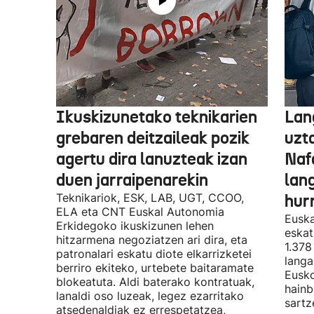
Ikuskizunetako teknikarien
Lan
grebaren deitzaileak pozik
uzt
agertu dira lanuzteak izan
Naf
duen jarraipenarekin
lan
Teknikariok, ESK, LAB, UGT, CCOO,
hur
ELA eta CNT Euskal Autonomia
Euska
Erkidegoko ikuskizunen lehen
eskat
hitzarmena negoziatzen ari dira, eta
1.378
patronalari eskatu diote elkarrizketei
langa
berriro ekiteko, urtebete baitaramate
Eusko
blokeatuta. Aldi baterako kontratuak,
hainb
lanaldi oso luzeak, legez ezarritako
sartz
atsedenaldiak ez errespetatzea,