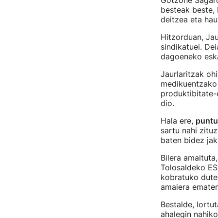
Gotzone Sagard
besteak beste, 
deitzea eta hau
Hitzorduan, Jau
sindikatuei. Dei
dagoeneko eska
Jaurlaritzak oh
medikuentzako 
produktibitate
dio.
Hala ere,
puntu 
sartu nahi zitu
baten bidez jak
Bilera amaituta
Tolosaldeko ESI
kobratuko duten
amaiera ematen
Bestalde, lortu
ahalegin nahik