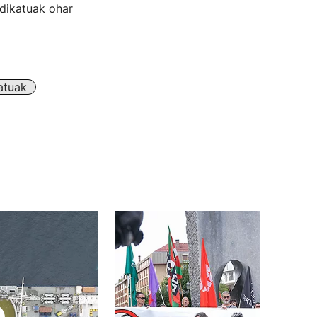
ndikatuak ohar
atuak