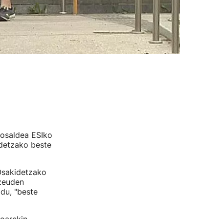
losaldea ESIko
idetzako beste
Osakidetzako
 zeuden
du, "beste