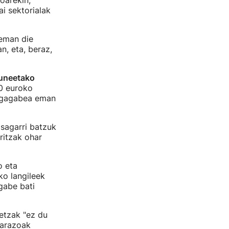
oarekin,
i sektorialak
 eman die
n, eta, beraz,
guneetako
0 euroko
mugagabea eman
osagarri batzuk
ritzak ohar
o eta
ko langileek
gabe bati
etzak "ez du
 arazoak