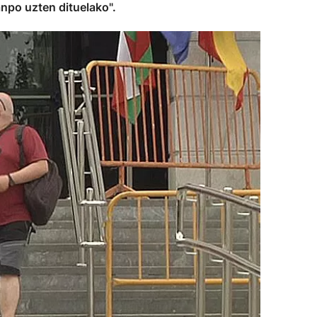
anpo uzten dituelako".