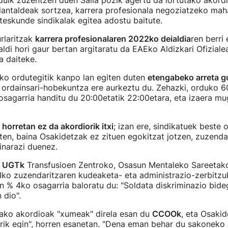
uik zuzentzen duen Saila pozik agertu da lortutako akordi
lantaldeak sortzea, karrera profesionala negoziatzeko maha
teskunde sindikalak egitea adostu baitute.
rlaritzak
karrera profesionalaren 2022ko deialdia
ren berri
aldi hori gaur bertan argitaratu da EAEko Aldizkari Ofizialea
 daiteke.
iko ordutegitik kanpo lan egiten duten
etengabeko arreta 
ordainsari-hobekuntza ere aurkeztu du. Zehazki, orduko 6
-osagarria handitu du 20:00etatik 22:00etara, eta izaera 
horretan ez da akordiorik itxi
; izan ere, sindikatuek beste 
zten, baina Osakidetzak ez zituen egokitzat jotzen, zuzenda
inarazi duenez.
,
UGTk
Transfusioen Zentroko, Osasun Mentaleko Sareetak
ko zuzendaritzaren kudeaketa- eta administrazio-zerbitzu
 % 4ko osagarria baloratu du: "Soldata diskriminazio bide
 dio".
tako akordioak "xumeak" direla esan du
CCOOk
, eta Osakid
orik egin", horren esanetan. "Dena eman behar du sakoneko