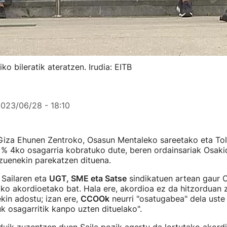
 bileratik ateratzen. Irudia: EITB
023/06/28 - 18:10
 Giza Ehunen Zentroko, Osasun Mentaleko sareetako eta To
 % 4ko osagarria kobratuko dute, beren ordainsariak Osak
zuenekin parekatzen dituena.
 Sailaren eta
UGT, SME eta Satse
sindikatuen artean gaur 
ko akordioetako bat. Hala ere, akordioa ez da hitzorduan
ekin adostu; izan ere,
CCOOk
neurri "osatugabea" dela uste 
k osagarritik kanpo uzten dituelako".