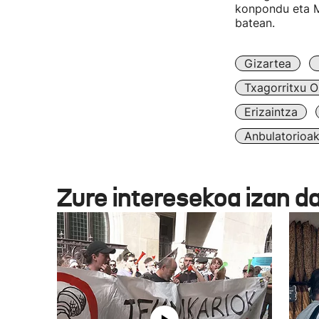
konpondu eta Ma
batean.
Gizartea
Txagorritxu O
Erizaintza
Anbulatorioa
Zure interesekoa izan d