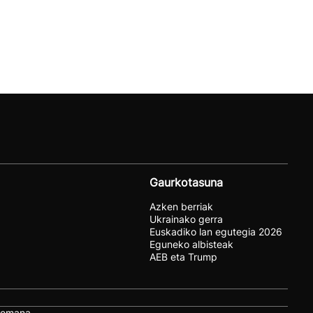
Gaurkotasuna
Azken berriak
Ukrainako gerra
Euskadiko lan egutegia 2026
Eguneko albisteak
AEB eta Trump
remana