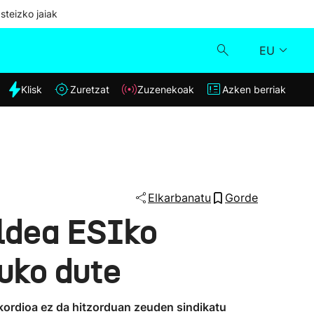
steizko jaiak
EU
dia
Klisk
Zuretzat
Zuzenekoak
Azken berriak
Klisk
Zuzenekoak
Zuretzat
Elkarbanatu
Gorde
aldea ESIko
Azken berriak
tuko dute
akordioa ez da hitzorduan zeuden sindikatu